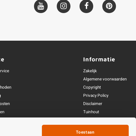
ce
Informatie
rvice
Zakelijk
Algemene voorwaarden
thoden
Copyright
g
Privacy Policy
osten
Disclaimer
ren
Tuinhout
Linkpartners
fhandeling
Toestaan