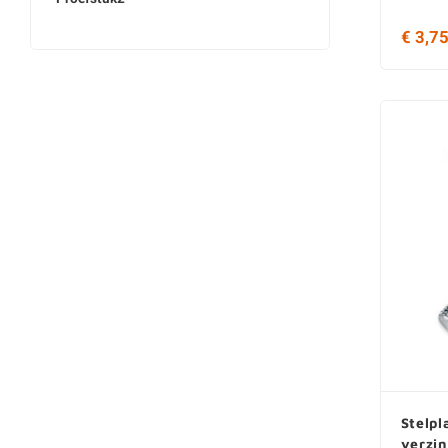
€ 3,7
Stelpl
verzin