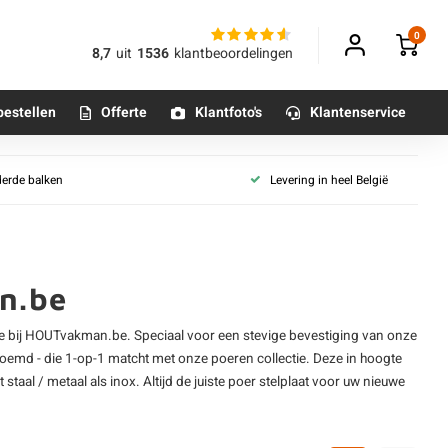
0
8,7
uit
1536
klantbeoordelingen
bestellen
Offerte
Klantfoto's
Klantenservice
derde balken
Levering in heel België
Betonpoeren
n
Betonmortels
n.be
or binnen
ine bij HOUTvakman.be. Speciaal voor een stevige bevestiging van onze
Tafelpoten - metaal
emd - die 1-op-1 matcht met onze poeren collectie. Deze in hoogte
Tafel onderstel - metaal
 staal / metaal als inox. Altijd de juiste poer stelplaat voor uw nieuwe
Alle poten & onderstellen