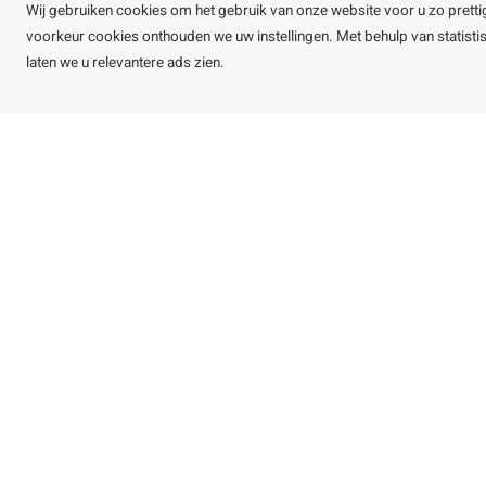
Alle bedragen zijn incl. btw
Wij gebruiken cookies om het gebruik van onze website voor u zo pretti
voorkeur cookies onthouden we uw instellingen. Met behulp van statist
laten we u relevantere ads zien.
©
Copyright
2026 HOUTvakman.be | HOUTvakman.be is onderdeel van
Roca On