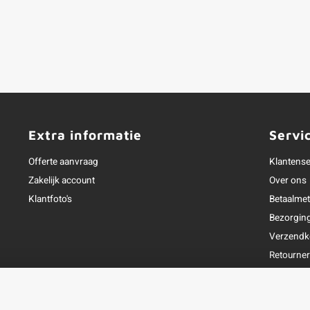
Extra informatie
Servi
Offerte aanvraag
Klantense
Zakelijk account
Over ons
Klantfoto's
Betaalme
Bezorgin
Verzendk
Retourne
Garantie
Klachtena