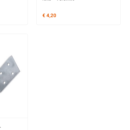
€ 4,20
-