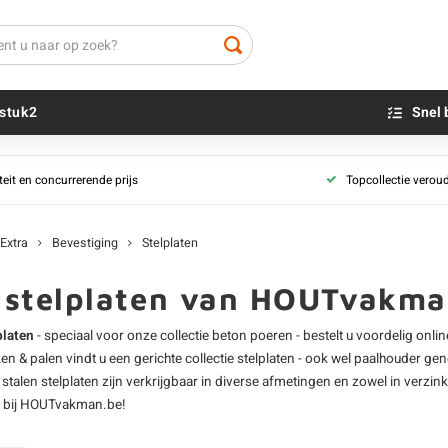
stuk2
Snel 
teit en concurrerende prijs
Topcollectie verou
Beton sokkels
Beits
Blauwsteen sokkels
Olie - voor buite
Extra
Bevestiging
Stelplaten
Impregneer
Teer
e stelplaten van HOUTvakma
Olie en lak - vo
platen
- speciaal voor onze collectie
beton poeren
- bestelt u voordelig onl
Oxaalzuur
ken & palen
vindt u een gerichte collectie stelplaten - ook wel
paalhouder
geno
Houtvuller
 stalen stelplaten zijn verkrijgbaar in diverse afmetingen en zowel in verzinkt
t bij HOUTvakman.be!