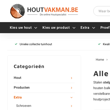
Kies uw hout
Kies uw product
Extra
Proef
Unieke collectie tuinhout
Kwali
Universele houtschroeven
Balkdragers
Tellerkopschroeven
Paalhouders
Home
Gevelschroeven
Stelplaten
Categorieën
Vlonderschroeven
Hoekankers
All
Inox schroeven
Terrasdragers
Hout
Stalen
stel
Verzinkte schroeven
B-fix
Producten
houten bal
Zwarte schroeven
PuraFix
verstelbare
Verbindingsstukken
Extra
houtprojec
Alle vijzen
Houten pennen
Schroeven