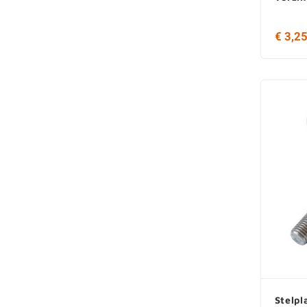
€ 3,2
Stelpl