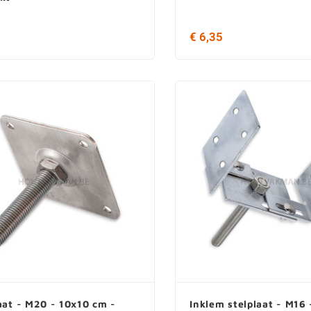
5
€ 6,35
aat - M20 - 10x10 cm -
Inklem stelplaat - M16 