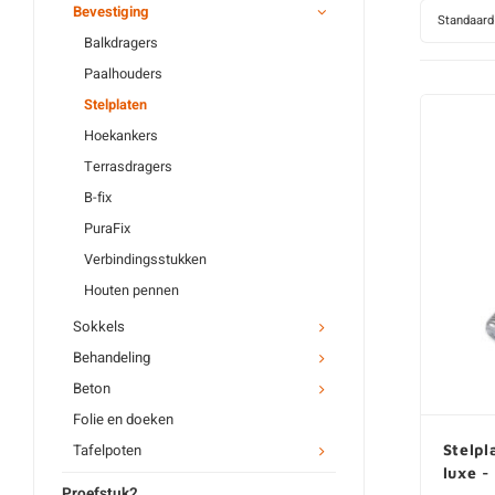
Bevestiging
Standaard
Balkdragers
Paalhouders
Stelplaten
Hoekankers
Terrasdragers
B-fix
PuraFix
Verbindingsstukken
Houten pennen
Sokkels
Behandeling
Beton
Folie en doeken
Tafelpoten
Stelpl
luxe -
Proefstuk2