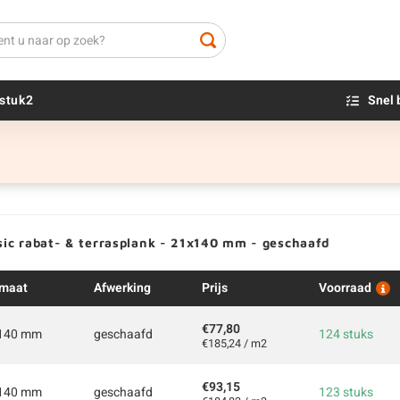
stuk2
Snel 
Beton sokkels
Beits
Blauwsteen sokkels
Olie - voor buite
Impregneer
sic rabat- & terrasplank - 21x140 mm - geschaafd
Teer
Olie en lak - vo
maat
Afwerking
Prijs
Voorraad
Oxaalzuur
Houtvuller
€77,80
140 mm
geschaafd
124 stuks
€185,24 / m2
€93,15
140 mm
geschaafd
123 stuks