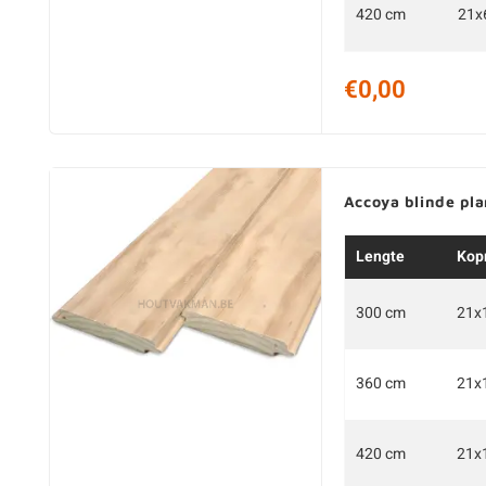
420 cm
21x
€0,00
Accoya blinde pl
Lengte
Kop
300 cm
21x
360 cm
21x
420 cm
21x