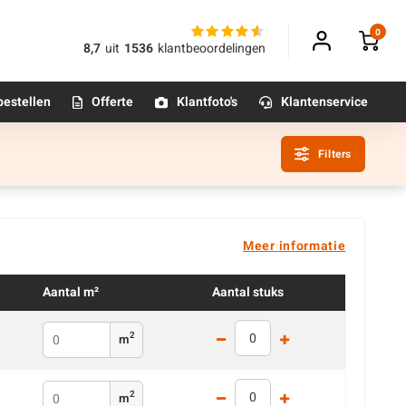
0
8,7
uit
1536
klantbeoordelingen
bestellen
Offerte
Klantfoto's
Klantenservice
Filters
Betonpoeren
n
Betonmortels
Meer informatie
or binnen
Aantal m²
Aantal stuks
Tafelpoten - metaal
2
m
Tafel onderstel - metaal
Alle poten & onderstellen
2
m