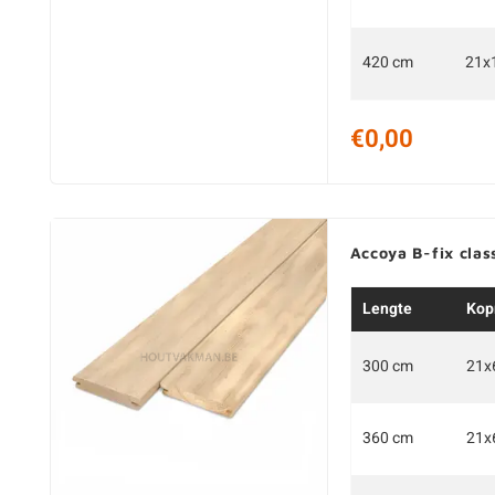
420 cm
21x
€0,00
Accoya B-fix clas
Lengte
Kop
300 cm
21x
360 cm
21x