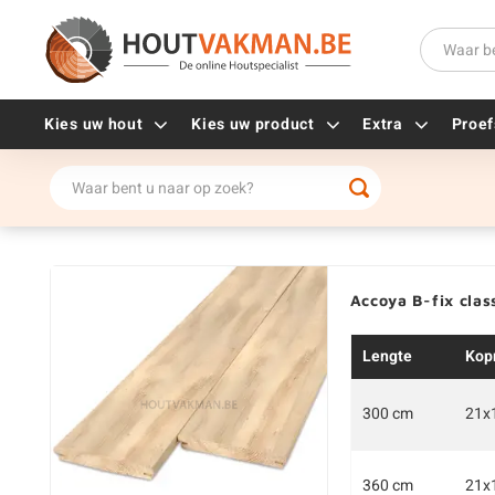
Kies uw hout
Kies uw product
Extra
Proef
Universele houtschroeven
Balkdragers
Tellerkopschroeven
Paalhouders
Gevelschroeven
Stelplaten
Accoya B-fix clas
Vlonderschroeven
Hoekankers
Inox schroeven
Terrasdragers
Lengte
Kop
Verzinkte schroeven
B-fix
Zwarte schroeven
PuraFix
300 cm
21x
Verbindingsstukken
Alle vijzen
Houten pennen
360 cm
21x