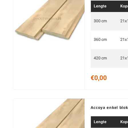
Lengte
Kop
300 cm
21x
360 cm
21x
420 cm
21x
€0,00
Accoya enkel blo
Lengte
Kop