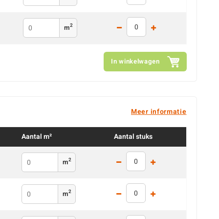
2
m
In winkelwagen
Meer informatie
Aantal m²
Aantal stuks
2
m
2
m