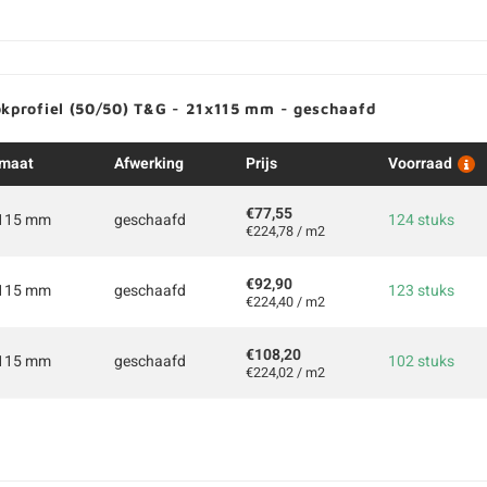
okprofiel (50/50) T&G - 21x115 mm - geschaafd
maat
Afwerking
Prijs
Voorraad
€77,55
115 mm
geschaafd
124 stuks
€224,78 / m2
€92,90
115 mm
geschaafd
123 stuks
€224,40 / m2
€108,20
115 mm
geschaafd
102 stuks
€224,02 / m2