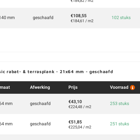
€184,82 / m2
€108,55
140 mm
geschaafd
102 stuks
€184,61 / m2
sic rabat- & terrasplank - 21x64 mm - geschaafd
maat
Afwerking
Prijs
Voorraad
€43,10
64 mm
geschaafd
253 stuks
€224,48 / m2
€51,85
64 mm
geschaafd
251 stuks
€225,04 / m2