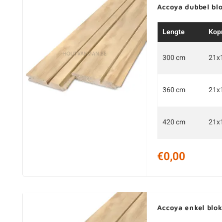
Accoya dubbel bl
Lengte
Kop
300 cm
21x
360 cm
21x
420 cm
21x
€0,00
Accoya enkel blo