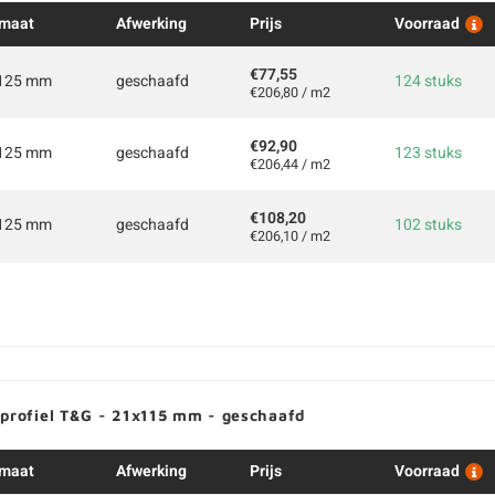
maat
Afwerking
Prijs
Voorraad
€77,55
125 mm
geschaafd
124 stuks
€206,80 / m2
€92,90
125 mm
geschaafd
123 stuks
€206,44 / m2
€108,20
125 mm
geschaafd
102 stuks
€206,10 / m2
kprofiel T&G - 21x115 mm - geschaafd
maat
Afwerking
Prijs
Voorraad