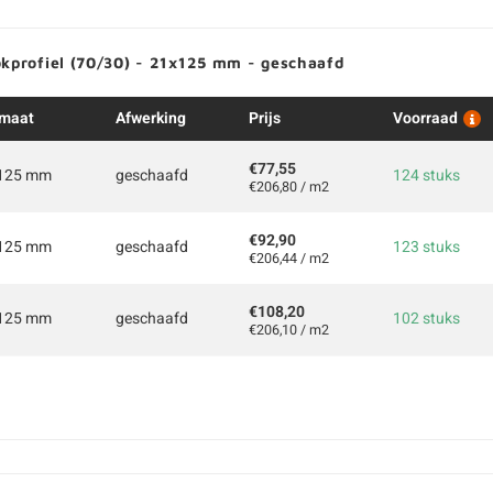
okprofiel (70/30) - 21x125 mm - geschaafd
maat
Afwerking
Prijs
Voorraad
€77,55
125 mm
geschaafd
124 stuks
€206,80 / m2
€92,90
125 mm
geschaafd
123 stuks
€206,44 / m2
€108,20
125 mm
geschaafd
102 stuks
€206,10 / m2