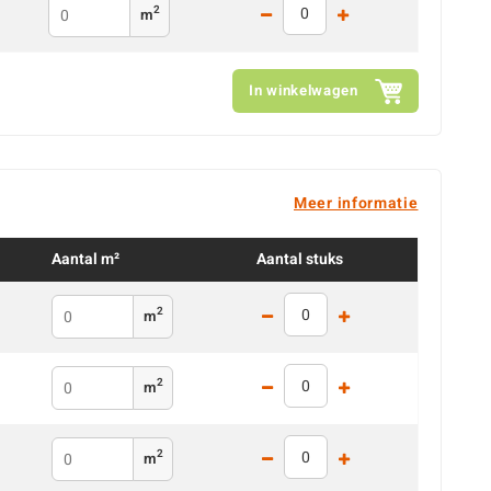
2
m
In winkelwagen
Meer informatie
Aantal m²
Aantal stuks
2
m
2
m
2
m