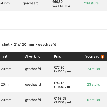
€60,30
64 mm
geschaafd
209 stuks
€224,33 / m2
anchet - 21x120 mm - geschaafd
maat
Afwerking
Prijs
Voorraad
€77,80
120 mm
geschaafd
124 stuks
€216,11 / m2
€93,15
120 mm
geschaafd
123 stuks
€215,63 / m2
€108,55
120 mm
geschaafd
102 stuks
€215,38 / m2