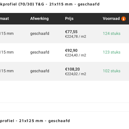
okprofiel (70/30) T&G - 21x115 mm - geschaafd
maat
Afwerking
Prijs
Voorraad
€77,55
115 mm
geschaafd
124 stuks
€224,78 / m2
€92,90
115 mm
geschaafd
123 stuks
€224,40 / m2
€108,20
115 mm
geschaafd
102 stuks
€224,02 / m2
kprofiel - 21x125 mm - geschaafd