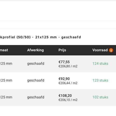
okprofiel (50/50) - 21x125 mm - geschaafd
maat
Afwerking
Prijs
Voorraad
€77,55
125 mm
geschaafd
124 stuks
€206,80 / m2
€92,90
125 mm
geschaafd
123 stuks
€206,44 / m2
€108,20
125 mm
geschaafd
102 stuks
€206,10 / m2