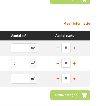
Meer informatie
Aantal m²
Aantal stuks
2
m
2
m
2
m
In winkelwagen