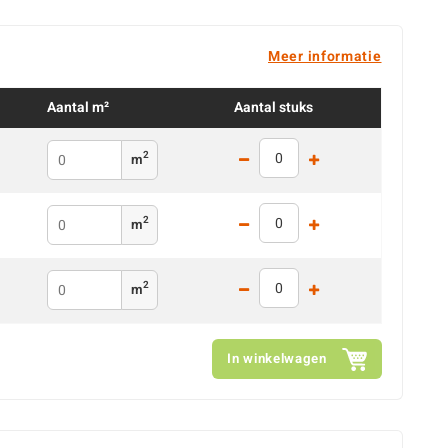
Meer informatie
Aantal m²
Aantal stuks
2
m
2
m
2
m
In winkelwagen