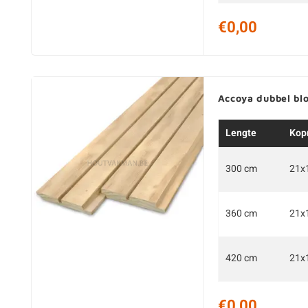
€0,00
Accoya dubbel bl
Lengte
Kop
300 cm
21x
360 cm
21x
420 cm
21x
€0,00