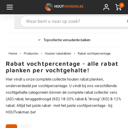
0
Hoofdmenu / Kies uw product
Hoofdmenu / Kies uw hout
Hoofdmenu / Extra
Kies uw product
Kies uw hout
Extra
Topcollectie verouderde balken
ken
uten planken
hroeven
E
D
H
T
V
G
C
M
P
B
L
R
T
P
U
B
B
B
B
T
Home
Producten
Houten rabatdelen
Rabat vochtpercentage
uglas
uten balken & palen
vestiging
E
D
H
T
V
G
C
T
P
B
L
R
T
P
T
P
B
O
B
T
Rabat vochtpercentage - alle rabat
planken per vochtgehalte!
rdhout
uten latten
kkels
E
D
H
T
V
G
C
B
P
B
L
R
T
A
G
S
I
A
Hier vindt u onze complete collectie
houten rabat planken
,
onderverdeeld per vochtpercentage. U vindt bij ons verschillende
ermowood
uten rabatdelen
handeling
E
D
H
T
V
G
C
U
P
B
L
R
A
V
H
T
vochtgehalte categorieën binnen de complete rabat collectie:
vers
(AD) rabat
,
teruggedroogd (KD) 18-20% rabat
&
"droog" (KD) 8-12%
coya
uten terrasplanken
ton
rabat
. Altijd het juiste rabat - met het juiste vochtpercentage - bij
E
D
H
T
V
G
M
A
B
A
R
I
T
O
HOUTvakman.be!
ren
uten panelen
lie en doeken
D
T
V
G
S
A
R
V
B
O