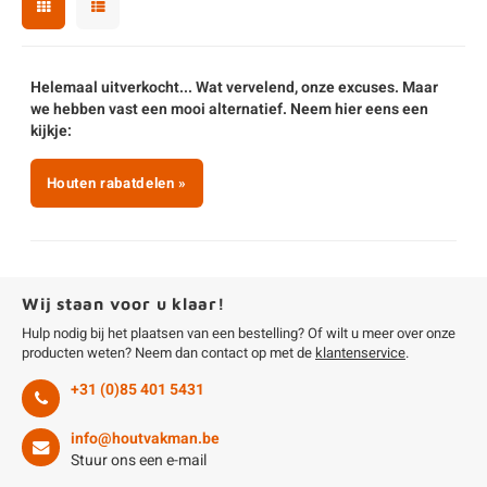
enen
felpoten
V
O
A
Z
P
H
utcomposiet
H
A
V
Helemaal uitverkocht... Wat vervelend, onze excuses. Maar
we hebben vast een mooi alternatief. Neem hier eens een
kijkje:
aatmateriaal
H
H
Houten rabatdelen »
H
Wij staan voor u klaar!
Hulp nodig bij het plaatsen van een bestelling? Of wilt u meer over onze
producten weten? Neem dan contact op met de
klantenservice
.
+31 (0)85 401 5431
info@houtvakman.be
Stuur ons een e-mail