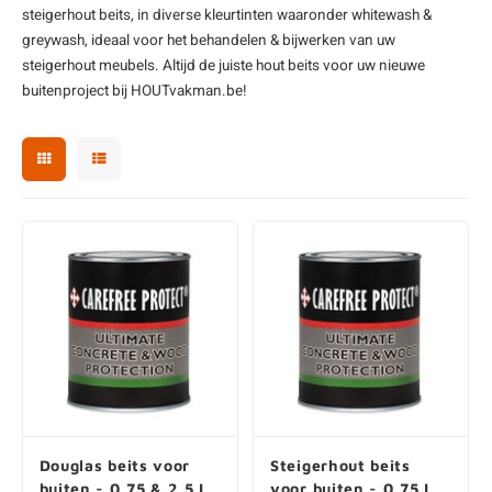
steigerhout beits, in diverse kleurtinten waaronder whitewash &
enen
felpoten
V
O
A
Z
P
H
greywash, ideaal voor het behandelen & bijwerken van uw
steigerhout
meubels. Altijd de juiste hout beits voor uw nieuwe
utcomposiet
H
A
V
buitenproject bij HOUTvakman.be!
aatmateriaal
H
H
H
Douglas beits voor
Steigerhout beits
buiten - 0,75 & 2,5 L
voor buiten - 0,75 L