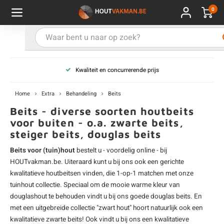
0
Hoofdmenu / Kies uw product
Hoofdmenu / Kies uw hout
Hoofdmenu / Extra
Kies uw product
Kies uw hout
Extra
Kwaliteit en concurrerende prijs
ken
uten planken
hroeven
E
D
H
T
V
G
C
M
P
B
L
R
T
P
U
B
B
B
B
T
Home
Extra
Behandeling
Beits
uglas
uten balken & palen
vestiging
E
D
H
T
V
G
C
T
P
B
L
R
T
P
T
P
B
O
B
T
Beits - diverse soorten houtbeits
voor buiten - o.a. zwarte beits,
steiger beits, douglas beits
rdhout
uten latten
kkels
E
D
H
T
V
G
C
B
P
B
L
R
T
A
G
S
I
A
Beits voor (tuin)hout
bestelt u - voordelig online - bij
ermowood
uten rabatdelen
handeling
E
D
H
T
V
G
C
U
P
B
L
R
A
V
H
T
HOUTvakman.be. Uiteraard kunt u bij ons ook een gerichte
kwalitatieve houtbeitsen vinden, die 1-op-1 matchen met onze
coya
uten terrasplanken
ton
tuinhout collectie. Speciaal om de mooie warme kleur van
E
D
H
T
V
G
M
A
B
A
R
I
T
O
douglashout
te behouden vindt u bij ons goede douglas beits. En
met een uitgebreide collectie "
zwart hout
" hoort natuurlijk ook een
ren
uten panelen
lie en doeken
D
T
V
G
S
A
R
V
B
O
kwalitatieve zwarte beits! Ook vindt u bij ons een kwalitatieve