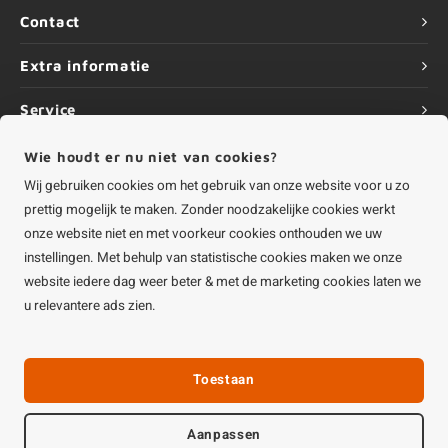
Contact
Extra informatie
Service
Informatie
Wie houdt er nu niet van cookies?
Wij gebruiken cookies om het gebruik van onze website voor u zo
prettig mogelijk te maken. Zonder noodzakelijke cookies werkt
onze website niet en met voorkeur cookies onthouden we uw
instellingen. Met behulp van statistische cookies maken we onze
©
Copyright
2026 HOUTvakman.be | HOUTvakman.be is onderdeel van
Roca
Online BV
website iedere dag weer beter & met de marketing cookies laten we
u relevantere ads zien.
Toestaan
Aanpassen