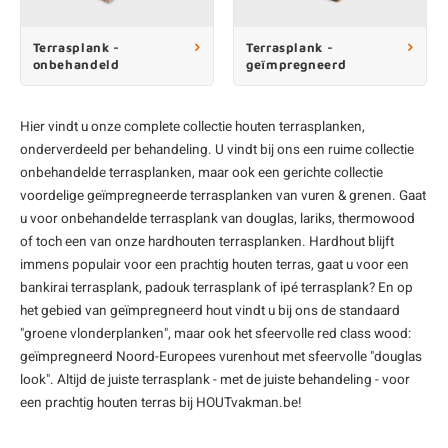
enen
felpoten
V
O
A
Z
P
H
Terrasplank -
Terrasplank -
onbehandeld
geïmpregneerd
utcomposiet
H
A
V
aatmateriaal
H
H
Hier vindt u onze complete collectie
houten terrasplanken
,
onderverdeeld per behandeling. U vindt bij ons een ruime collectie
onbehandelde terrasplanken
, maar ook een gerichte collectie
H
voordelige
geïmpregneerde terrasplanken
van vuren & grenen. Gaat
u voor onbehandelde terrasplank van douglas, lariks, thermowood
of toch een van onze
hardhouten terrasplanken
. Hardhout blijft
immens populair voor een prachtig houten terras, gaat u voor een
bankirai terrasplank
,
padouk terrasplank
of
ipé terrasplank
? En op
het gebied van
geïmpregneerd hout
vindt u bij ons de standaard
"groene vlonderplanken", maar ook het sfeervolle red class wood:
geïmpregneerd Noord-Europees vurenhout met sfeervolle "douglas
look". Altijd de juiste terrasplank - met de juiste behandeling - voor
een prachtig houten terras bij HOUTvakman.be!