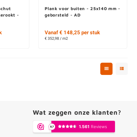
schut
Plank voor buiten - 25x140 mm -
erookt -
geborsteld - AD
k
Vanaf € 148,25 per stuk
€ 352,98 / m2
Wat zeggen onze klanten?