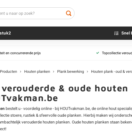
stuk2
Snel 
Plank vochtpercentage
Plank collecties
teit en concurrerende prijs
Topcollectie verou
Houten plank - AD (vers)
Beton sokkels
Houten plank - 
Beits
gd
Houten plank - KD 18-20%
Blauwsteen sokkels
Schuttingplanke
Olie - voor buite
(teruggeddroogd)
Producten
Houten planken
Plank bewerking
Houten plank - oud & ve
ouderd
Boomstam plan
Impregneer
Houten plank - KD 8-12% (droog)
Steigerplanken
Teer
e verouderde & oude houten
Houten plank - 
Olie en lak - vo
Tvakman.be
eld
Tuinplanken
Oxaalzuur
neerd
Valiezeplanken
Houtvuller
ken
bestelt u - voordelig online - bij HOUTvakman.be, de online hout speciali
llectie stoere, rustiek & sfeervolle oude planken. Hierbij maken wij ondersc
n ambachtelijk verouderde houten planken. Oude houten planken staan bekend o
ect!