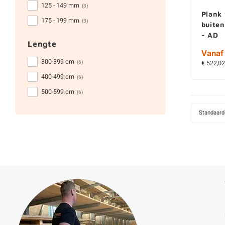
125 - 149 mm
(3)
Plank 
175 - 199 mm
(3)
buite
- AD
Lengte
Vanaf 
300-399 cm
(6)
€ 522,02
400-499 cm
(6)
500-599 cm
(6)
Standaard