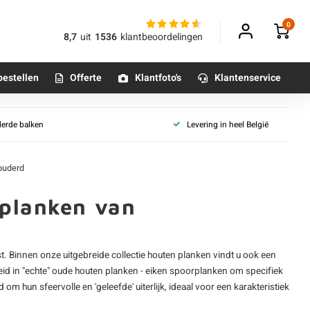
0
8,7
uit
1536
klantbeoordelingen
bestellen
Offerte
Klantfoto's
Klantenservice
Alle planken
derde balken
Levering in heel België
voor binnen
Betonpoeren
n
n
Betonmortels
rouderd
ken
 planken van
zwart
or binnen
Tafelpoten - metaal
st. Binnen onze uitgebreide collectie
houten planken
vindt u ook een
Tafel onderstel - metaal
heid in "echte" oude houten planken - eiken spoorplanken om specifiek
m hun sfeervolle en 'geleefde' uiterlijk, ideaal voor een karakteristiek
Alle poten & onderstellen