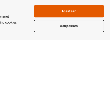
Linkpartners
fhandeling
Toestaan
ijden & contact
en met
ting cookies
Aanpassen