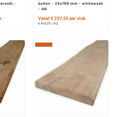
erookt -
buiten - 25x190 mm - whitewash
- AD
k
Vanaf € 237,55 per stuk
€ 416,75 / m2