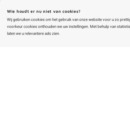
info@houtvakman.be
Wie houdt er nu niet van cookies?
Alle bedragen zijn incl. btw
Wij gebruiken cookies om het gebruik van onze website voor u zo pretti
voorkeur cookies onthouden we uw instellingen. Met behulp van statist
laten we u relevantere ads zien.
©
Copyright
2026 HOUTvakman.be | HOUTvakman.be is onderdeel van
Roca On