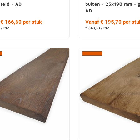
teld - AD
buiten - 25x190 mm - g
AD
€ 166,60 per stuk
Vanaf € 195,70 per stu
 / m2
€ 343,33 / m2