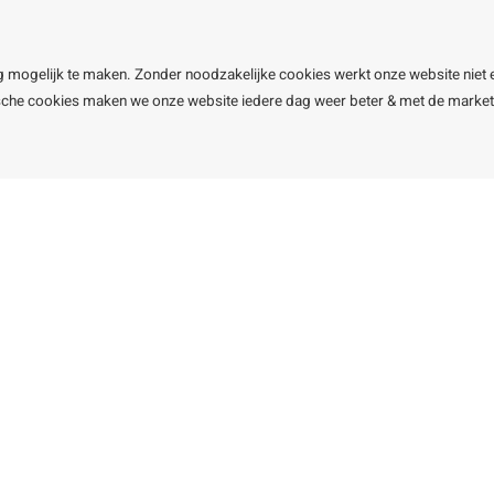
Garantie
Klachtena
Openingst
g mogelijk te maken. Zonder noodzakelijke cookies werkt onze website niet 
ische cookies maken we onze website iedere dag weer beter & met de marke
line BV