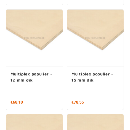
€46,45
€49,55
Multiplex populier -
Multiplex populier -
12 mm dik
15 mm dik
€68,10
€78,55