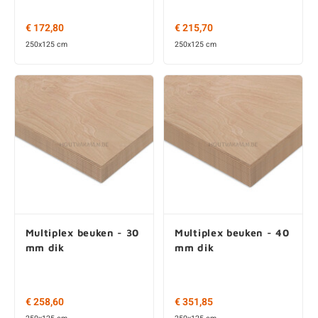
€ 172,80
€ 215,70
250x125 cm
250x125 cm
Multiplex beuken - 30
Multiplex beuken - 40
mm dik
mm dik
€ 258,60
€ 351,85
250x125 cm
250x125 cm