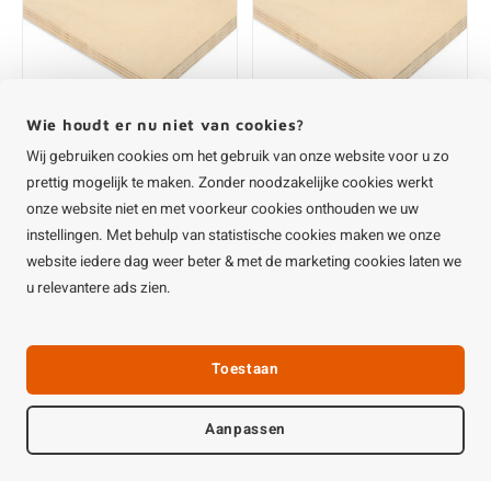
Multiplex populier -
Multiplex populier -
18 mm dik
20 mm dik
€79,60
€84,00