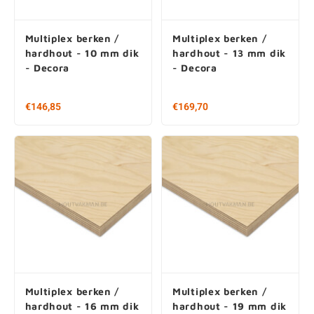
Multiplex berken /
Multiplex berken /
hardhout - 10 mm dik
hardhout - 13 mm dik
- Decora
- Decora
€ 146,85
€ 169,70
250x122 cm
250x122 cm
Multiplex berken /
Multiplex berken /
Wie houdt er nu niet van cookies?