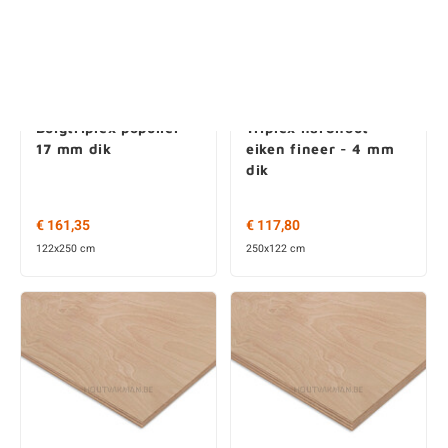
Buigtriplex populier -
Triplex hardhout -
17 mm dik
eiken fineer - 4 mm
dik
€ 161,35
€ 117,80
122x250 cm
250x122 cm