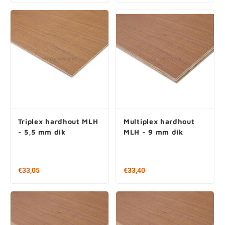
€ 27,15
€25,90
275x100 cm
Triplex hardhout MLH
Multiplex hardhout
- 5,5 mm dik
MLH - 9 mm dik
€33,05
€33,40