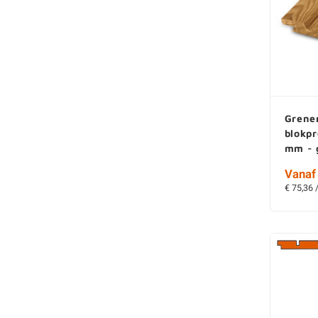
Grene
blokpr
mm - 
Vanaf 
€ 75,36 