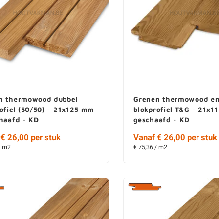
n thermowood dubbel
Grenen thermowood en
ofiel (50/50) - 21x125 mm
blokprofiel T&G - 21x1
chaafd - KD
geschaafd - KD
€ 26,00 per stuk
Vanaf € 26,00 per stuk
/ m2
€ 75,36 / m2