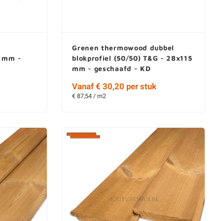
Grenen thermowood dubbel
5 mm -
blokprofiel (50/50) T&G - 28x115
mm - geschaafd - KD
Vanaf € 30,20 per stuk
€ 87,54 / m2