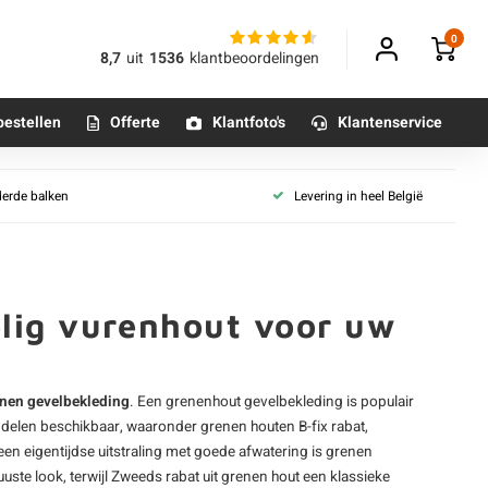
0
8,7
uit
1536
klantbeoordelingen
bestellen
Offerte
Klantfoto's
Klantenservice
len
Grenen collecties
derde balken
Levering in heel België
 geïmpregneerd
Grenen panelen (binnen)
Betonpoeren
thermo
n
Grenenhout - geïmpregneerd
Betonmortels
tand & groef
Grenen gevelbekleding
overlappend
Grenen dakbeschot
elig vurenhout voor uw
tten
or binnen
elen
Tafelpoten - metaal
ut rabat
nen gevelbekleding
. Een
grenenhout
gevelbekleding is populair
Tafel onderstel - metaal
t delen beschikbaar, waaronder grenen houten B-fix rabat,
 (kleuren)
n eigentijdse uitstraling met goede afwatering is grenen
Alle poten & onderstellen
te look, terwijl Zweeds rabat uit grenen hout een klassieke
ut