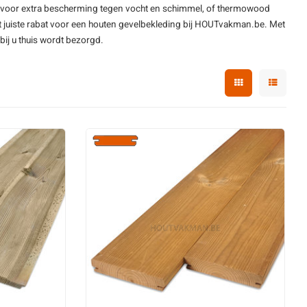
n voor extra bescherming tegen vocht en schimmel, of
thermowood
ut
t juiste rabat voor een
houten gevelbekleding
bij HOUTvakman.be. Met
hout
bij u thuis wordt bezorgd.