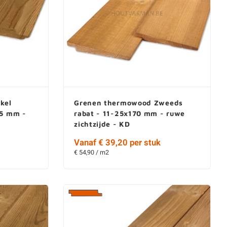
kel
Grenen thermowood Zweeds
15 mm -
rabat - 11-25x170 mm - ruwe
zichtzijde - KD
Vanaf € 39,20 per stuk
€ 54,90 / m2