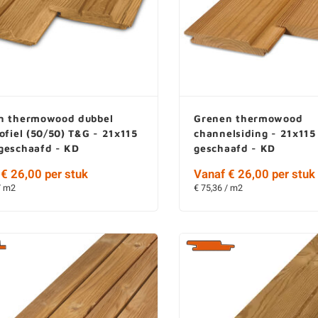
n thermowood dubbel
Grenen thermowood
ofiel (50/50) T&G - 21x115
channelsiding - 21x11
geschaafd - KD
geschaafd - KD
€ 26,00 per stuk
Vanaf € 26,00 per stuk
/ m2
€ 75,36 / m2