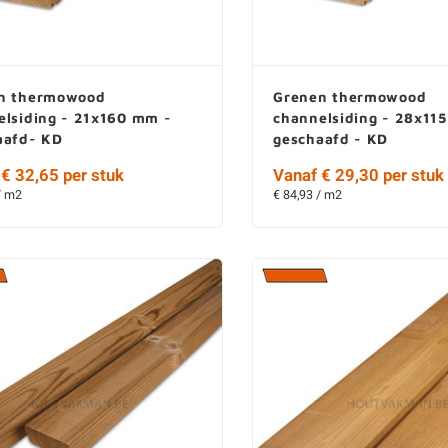
n thermowood
Grenen thermowood
elsiding - 21x160 mm -
channelsiding - 28x11
aafd- KD
geschaafd - KD
€ 32,65 per stuk
Vanaf € 29,30 per stuk
/ m2
€ 84,93 / m2