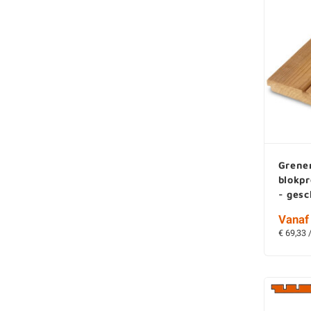
Grene
blokpr
- ges
Vanaf 
€ 69,33 