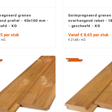
regneerd grenen
Geïmpregneerd grenen
nd profiel - 40x150 mm -
overhangend rabat - 
aafd - KD
- geschaafd - KD
5 per stuk
Vanaf € 8,65 per stuk
/ m2
€ 21,68 / m2