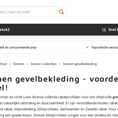
stuk2
Snel 
Grenen planken
Grenen rabatde
teit en concurrerende prijs
Topcollectie verou
eerd
Grenen plank - geïmpregneerd
Beton sokkels
Grenen rabat -
Beits
Grenen plank - thermo
Blauwsteen sokkels
Grenen rabat - 
Olie - voor buite
Hout
Grenen
Grenen collecties
Grenen gevelbekleding
Grenen plank - zwart
Grenen rabat - 
Impregneer
Grenen plank - geschaafd
Grenen rabat - 
Teer
nen gevelbekleding - voord
Grenen plank - fijnbezaagd
Grenen planche
Olie en lak - vo
l!
Grenen terrasplanken
Grenen schaald
Oxaalzuur
Alle grenenhout planken
Al ons grenenho
Houtvuller
man.be vindt u een diverse collectie rabatprofielen voor een sfeervolle
gre
n natuurlijke uitstraling en duurzaamheid. Er zijn verschillende houten raba
palen
Grenen latten
Grenen tuinhout
 rabat, channelsiding, blokprofielen, damwanden en Zweeds rabat. Voor ee
ng een goede keuze. Grenen blokprofielen zorgen voor een strakke en robuus
Grenen lat - geïmpregneerd
Groen grenenho