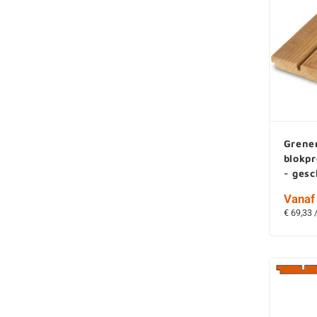
Grene
blokpr
- ges
Vanaf 
€ 69,33 