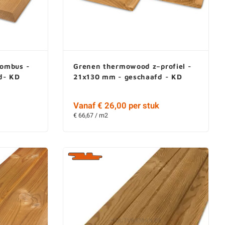
ombus -
Grenen thermowood z–profiel -
d- KD
21x130 mm - geschaafd - KD
Vanaf € 26,00 per stuk
€ 66,67 / m2