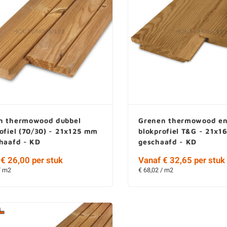
n thermowood dubbel
Grenen thermowood en
ofiel (70/30) - 21x125 mm
blokprofiel T&G - 21x1
chaafd - KD
geschaafd - KD
€ 26,00 per stuk
Vanaf € 32,65 per stuk
/ m2
€ 68,02 / m2