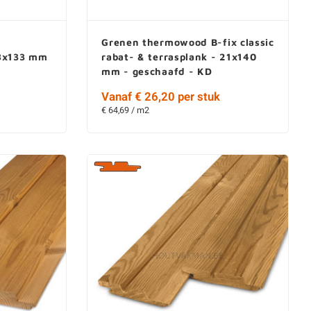
Grenen thermowood B-fix classic
18x133 mm
rabat- & terrasplank - 21x140
mm - geschaafd - KD
Vanaf € 26,20 per stuk
€ 64,69 / m2