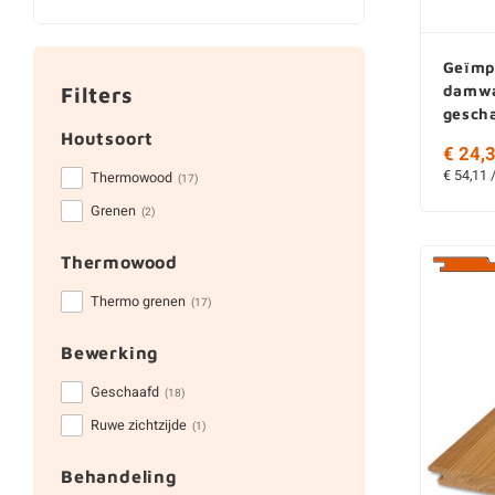
Geïmp
damwa
Filters
gesch
Houtsoort
€ 24,3
€ 54,11 
Thermowood
(17)
Grenen
(2)
Thermowood
Thermo grenen
(17)
Bewerking
Geschaafd
(18)
Ruwe zichtzijde
(1)
Behandeling