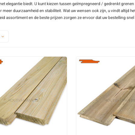
 met elegantie biedt. U kunt kiezen tussen geïmpregneerd / gedrenkt grene
Grenen lat - thermo
Zwart grenenho
 meer duurzaamheid en stabiliteit. Wat uw wensen ook zijn, u vindt altijd he
Grenen lat - geschaafd
Thermo grenen
eid assortiment en de beste prijzen zorgen ze ervoor dat uw bestelling snel 
Alle grenenhout latten