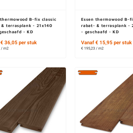
thermowood B-fix classic
Essen thermowood B-fix
 & terrasplank - 21x140
rabat- & terrasplank 
geschaafd - KD
- geschaafd - KD
€ 36,05 per stuk
Vanaf € 15,95 per stuk
 / m2
€ 195,23 / m2