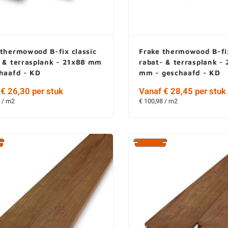
thermowood B-fix classic
Frake thermowood B-fix
- & terrasplank - 21x88 mm
rabat- & terrasplank -
chaafd - KD
mm - geschaafd - KD
€ 26,30 per stuk
Vanaf € 28,45 per stuk
 / m2
€ 100,98 / m2