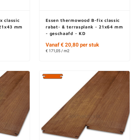
 classic
Essen thermowood B-fix classic
- 21x43 mm
rabat- & terrasplank - 21x64 mm
- geschaafd - KD
Vanaf € 20,80 per stuk
€ 171,05 / m2