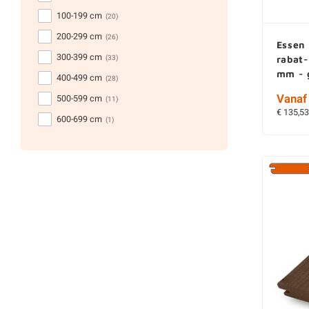
100-199 cm
(20)
200-299 cm
(26)
Essen 
300-399 cm
(33)
rabat-
mm - 
400-499 cm
(28)
Vanaf 
500-599 cm
(11)
€ 135,53
600-699 cm
(1)