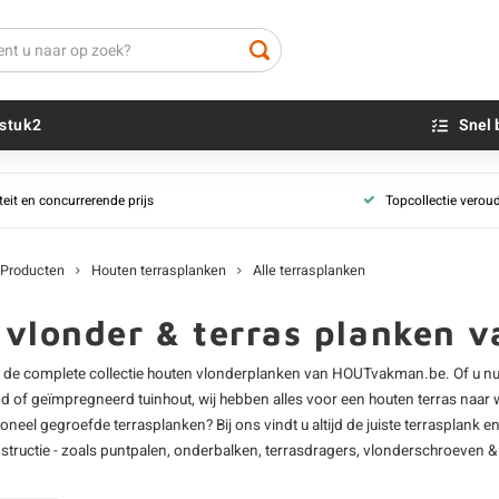
stuk2
Snel 
Terrasplank behandeling
Terrasplank vo
teit en concurrerende prijs
Topcollectie verou
Terrasplank - onbehandeld
Beton sokkels
Terrasplank - A
Beits
Terrasplank - geïmpregneerd
Blauwsteen sokkels
Terrasplank - K
Olie - voor buite
(teruggeddroog
Producten
Houten terrasplanken
Alle terrasplanken
Impregneer
Terrasplank - 
Teer
e vlonder & terras planken
Olie en lak - vo
u de complete collectie
houten vlonderplanken
van HOUTvakman.be. Of u nu z
Oxaalzuur
od
of geïmpregneerd tuinhout, wij hebben alles voor een houten terras naar w
Houtvuller
tioneel
gegroefde terrasplanken
? Bij ons vindt u altijd de juiste terrasplank 
tructie - zoals puntpalen, onderbalken, terrasdragers, vlonderschroeven & 