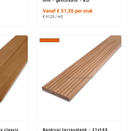
mm - geschaafd - KD
Vanaf € 31,30 per stuk
€ 91,25 / m2
 classic
Bankirai terrasplank - 21x145