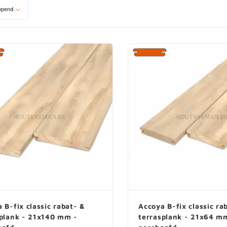
opend
 B-fix classic rabat- &
Accoya B-fix classic ra
splank - 21x140 mm -
terrasplank - 21x64 m