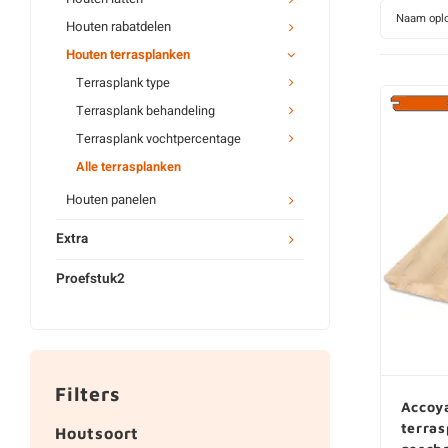
Naam opl
Houten rabatdelen
Houten terrasplanken
Terrasplank type
Terrasplank behandeling
Terrasplank vochtpercentage
Alle terrasplanken
Houten panelen
Extra
Proefstuk2
Filters
Accoya
terra
Houtsoort