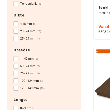
Terrasplank
(10)
Bankir
mm - 
Dikte
< 15 mm
(1)
Vanaf 
20 - 24 mm
€ 94,95 
(28)
25 - 29 mm
(7)
Breedte
1 - 49 mm
(2)
50 - 74 mm
(7)
75 - 99 mm
(5)
100 - 124 mm
(3)
125 - 149 mm
(19)
Lengte
0-99 cm
(1)