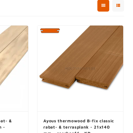
bat- &
Ayous thermowood B-fix classic
m -
rabat- & terrasplank - 21x140