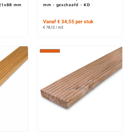
- 21x88 mm
mm - geschaafd - KD
Vanaf € 34,55 per stuk
€ 78,12 / m2