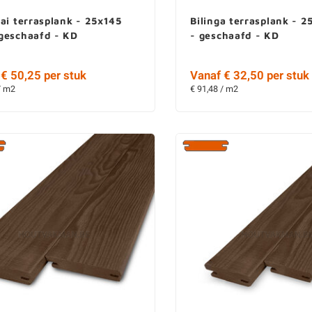
ai terrasplank - 25x145
Bilinga terrasplank - 
geschaafd - KD
- geschaafd - KD
€ 50,25 per stuk
Vanaf € 32,50 per stuk
/ m2
€ 91,48 / m2