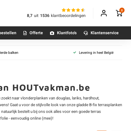
0
8,7
uit
1536
klantbeoordelingen
bestellen
Offerte
Klantfoto's
Klantenservice
chtpercentage
Alle terrasplanken
derde balken
Levering in heel België
D (vers)
Betonpoeren
D 18-20%
n
Betonmortels
d)
KD 8-12% (gedroogd)
 van HOUTvakman.be
or binnen
oekt naar vlonderplanken van douglas, lariks,
hardhout
,
Tafelpoten - metaal
ens! Gaat u voor de stijlvolle look van onze gladde
B-fix terrasplanken
Tafel onderstel - metaal
en natuurlijk bestelt u bij ons ook alles voor een goede terras
folie - eenvoudig online (mee)!
Alle poten & onderstellen