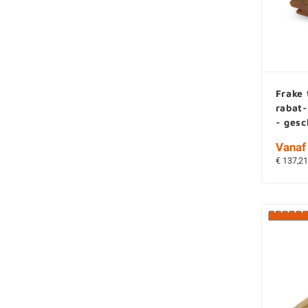
Frake 
rabat
- ges
Vanaf 
€ 137,21