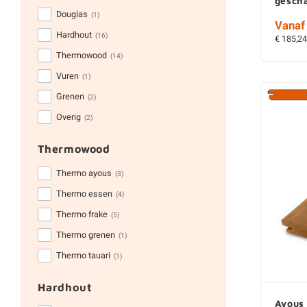
gesch
Douglas
(1)
Vanaf 
Hardhout
(16)
€ 185,24
Thermowood
(14)
Vuren
(1)
Grenen
(2)
Overig
(2)
Thermowood
Thermo ayous
(3)
Thermo essen
(4)
Thermo frake
(5)
Thermo grenen
(1)
Thermo tauari
(1)
Hardhout
Ayous