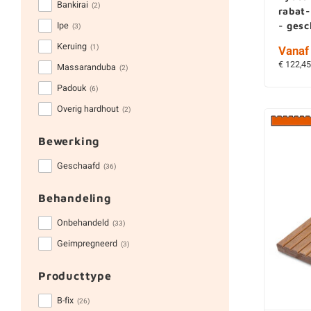
Bankirai
(2)
rabat
Ipe
- ges
(3)
Keruing
(1)
Vanaf 
€ 122,45
Massaranduba
(2)
Padouk
(6)
Overig hardhout
(2)
Bewerking
Geschaafd
(36)
Behandeling
Onbehandeld
(33)
Geimpregneerd
(3)
Producttype
B-fix
(26)