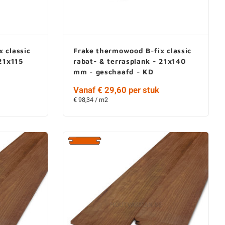
 classic
Frake thermowood B-fix classic
 21x115
rabat- & terrasplank - 21x140
mm - geschaafd - KD
Vanaf € 29,60 per stuk
€ 98,34 / m2