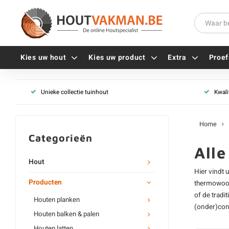
Kies uw hout
Kies uw product
Extra
Proef
Terrasplank type
Unieke collectie tuinhout
Kwali
Universele houtschroeven
Terrasplank - gegroefd
Balkdragers
Tellerkopschroeven
Terrasplank - b-fix
Paalhouders
Home
Gevelschroeven
Stelplaten
Categorieën
Vlonderschroeven
Hoekankers
All
Inox schroeven
Terrasdragers
Hout
Hier vindt 
Verzinkte schroeven
B-fix
Producten
thermowo
Zwarte schroeven
PuraFix
of de tradi
Houten planken
Verbindingsstukken
(onder)cons
Houten balken & palen
Alle vijzen
Houten pennen
Houten latten