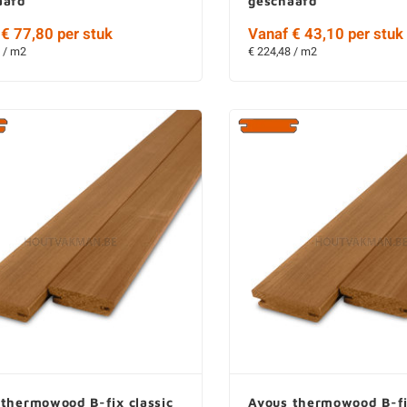
aafd
geschaafd
€ 77,80 per stuk
Vanaf € 43,10 per stuk
 / m2
€ 224,48 / m2
 thermowood B-fix classic
Ayous thermowood B-fix