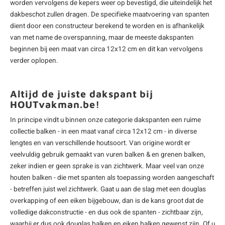
worden vervolgens de
kepers
weer op bevestigd, die uiteindelijk het
dakbeschot zullen dragen. De specifieke maatvoering van spanten
dient door een constructeur berekend te worden en is afhankelijk
van met name de overspanning, maar de meeste dakspanten
beginnen bij een maat van circa 12x12 cm en dit kan vervolgens
verder oplopen.
Altijd de juiste dakspant bij
HOUTvakman.be!
In principe vindt u binnen onze categorie dakspanten een ruime
collectie balken - in een maat vanaf circa 12x12 cm - in diverse
lengtes en van verschillende houtsoort. Van origine wordt er
veelvuldig gebruik gemaakt van
vuren balken
& en
grenen balken
,
zeker indien er geen sprake is van zichtwerk. Maar veel van onze
houten balken - die met spanten als toepassing worden aangeschaft
- betreffen juist wel zichtwerk. Gaat u aan de slag met een douglas
overkapping of een eiken bijgebouw, dan is de kans groot dat de
volledige dakconstructie - en dus ook de spanten - zichtbaar zijn,
waarbij er dus ook
douglas balken
en
eiken balken
gewenst zijn. Of u