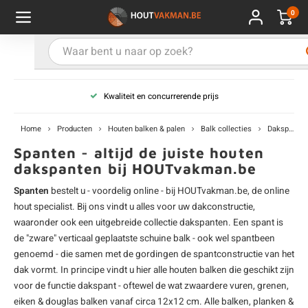
0
Hoofdmenu / Kies uw product
Hoofdmenu / Kies uw hout
Hoofdmenu / Extra
Kies uw product
Kies uw hout
Extra
Kwaliteit en concurrerende prijs
ken
uten planken
hroeven
E
D
H
T
V
G
C
M
P
B
L
R
T
P
U
B
B
B
B
T
Home
Producten
Houten balken & palen
Balk collecties
Dakspanten
uglas
uten balken & palen
vestiging
E
D
H
T
V
G
C
T
P
B
L
R
T
P
T
P
B
O
B
T
Spanten - altijd de juiste houten
dakspanten bij HOUTvakman.be
rdhout
uten latten
kkels
E
D
H
T
V
G
C
B
P
B
L
R
T
A
G
S
I
A
Spanten
bestelt u - voordelig online - bij HOUTvakman.be, de online
hout
specialist. Bij ons vindt u alles voor uw dakconstructie,
ermowood
uten rabatdelen
handeling
E
D
H
T
V
G
C
U
P
B
L
R
A
V
H
T
waaronder ook een uitgebreide collectie dakspanten. Een spant is
de "zware" verticaal geplaatste schuine balk - ook wel spantbeen
coya
uten terrasplanken
ton
genoemd - die samen met de gordingen de spantconstructie van het
E
D
H
T
V
G
M
A
B
A
R
I
T
O
dak vormt. In principe vindt u hier alle
houten balken
die geschikt zijn
voor de functie dakspant - oftewel de wat zwaardere vuren, grenen,
ren
uten panelen
lie en doeken
D
T
V
G
S
A
R
V
B
O
eiken & douglas balken vanaf circa 12x12 cm. Alle balken, planken &