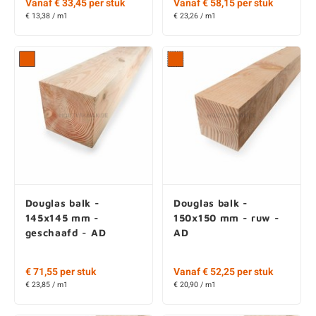
Vanaf € 33,45 per stuk
Vanaf € 58,15 per stuk
€ 13,38 / m1
€ 23,26 / m1
Douglas balk -
Douglas balk -
145x145 mm -
150x150 mm - ruw -
geschaafd - AD
AD
€ 71,55 per stuk
Vanaf € 52,25 per stuk
€ 23,85 / m1
€ 20,90 / m1