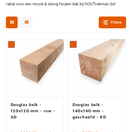
rabat voor een mooie & stevig houten dak bij HOUTvakman.be!
enen
felpoten
V
O
A
Z
P
H
utcomposiet
H
A
V
Filters
aatmateriaal
H
H
H
Douglas balk -
Douglas balk -
120x120 mm - ruw -
140x140 mm -
AD
geschaafd - KD