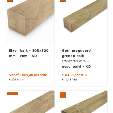
Eiken balk - 300x300
Geïmpregneerd
mm - ruw - AD
grenen balk -
120x120 mm -
geschaafd - KD
Vanaf € 889,40 per stuk
€ 43,35 per stuk
€ 206,84 / m1
€ 14,45 / m1