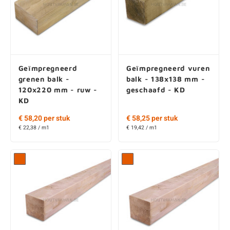
Geïmpregneerd
Geïmpregneerd vuren
grenen balk -
balk - 138x138 mm -
120x220 mm - ruw -
geschaafd - KD
KD
€ 58,20 per stuk
€ 58,25 per stuk
€ 22,38 / m1
€ 19,42 / m1