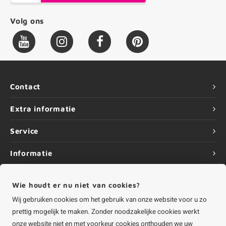
Volg ons
Contact
Extra informatie
Service
Informatie
Wie houdt er nu niet van cookies?
Wij gebruiken cookies om het gebruik van onze website voor u zo
©
Copyright
2026 HOUTvakman.be | HOUTvakman.be is onderdeel van
Roca
prettig mogelijk te maken. Zonder noodzakelijke cookies werkt
Online BV
onze website niet en met voorkeur cookies onthouden we uw