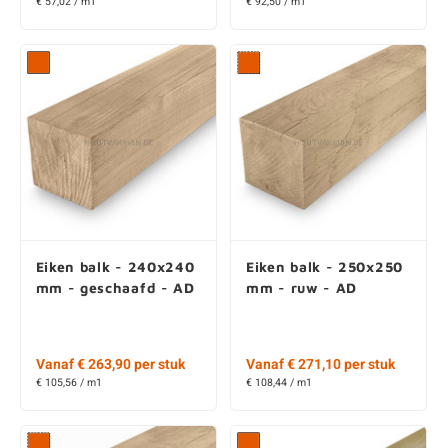
€ 57,02 / m1
€ 92,50 / m1
Eiken balk - 240x240
Eiken balk - 250x250
mm - geschaafd - AD
mm - ruw - AD
Vanaf € 263,90 per stuk
Vanaf € 271,10 per stuk
€ 105,56 / m1
€ 108,44 / m1