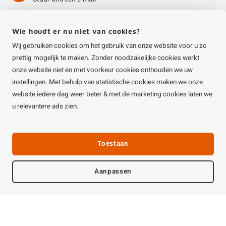
Stuur ons een e-mail
prettig mogelijk te maken. Zonder noodzakelijke cookies werkt
onze website niet en met voorkeur cookies onthouden we uw
Wat zeggen onze klanten?
instellingen. Met behulp van statistische cookies maken we onze
website iedere dag weer beter & met de marketing cookies laten we
u relevantere ads zien.
Volg ons
Toestaan
Aanpassen
Contact
Extra informatie
Service
Filters
Filters
Informatie