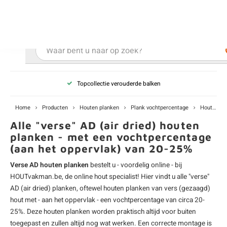
0
Hoofdmenu / Kies uw product
Hoofdmenu / Kies uw hout
Hoofdmenu / Extra
Kies uw product
Kies uw hout
Extra
Levering in heel België
ken
uten planken
hroeven
E
D
H
T
V
G
C
M
P
B
L
R
T
P
U
B
B
B
B
T
Home
Producten
Houten planken
Plank vochtpercentage
Houten plank - AD (vers)
uglas
uten balken & palen
vestiging
E
D
H
T
V
G
C
T
P
B
L
R
T
P
T
P
B
O
B
T
Alle "verse" AD (air dried) houten
planken - met een vochtpercentage
(aan het oppervlak) van 20-25%
rdhout
uten latten
kkels
E
D
H
T
V
G
C
B
P
B
L
R
T
A
G
S
I
A
Verse AD houten planken
bestelt u - voordelig online - bij
ermowood
uten rabatdelen
handeling
E
D
H
T
V
G
C
U
P
B
L
R
A
V
H
T
HOUTvakman.be, de online hout specialist! Hier vindt u alle "verse"
AD (air dried) planken, oftewel houten planken van vers (gezaagd)
coya
uten terrasplanken
ton
hout met - aan het oppervlak - een vochtpercentage van circa 20-
E
D
H
T
V
G
M
A
B
A
R
I
T
O
25%. Deze houten planken worden praktisch altijd voor buiten
toegepast en zullen altijd nog wat werken. Een correcte montage is
ren
uten panelen
lie en doeken
D
T
V
G
S
A
R
V
B
O
bij vers hout dan ook van groot belang. U vindt bij ons diverse AD