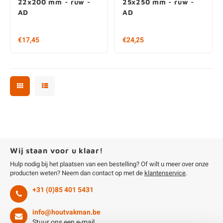
AD
AD
Vanaf € 17,45 per stuk
€24,25
€ 29,08 / m2
Wij staan voor u klaar!
Hulp nodig bij het plaatsen van een bestelling? Of wilt u meer over onze
producten weten? Neem dan contact op met de
klantenservice
.
+31 (0)85 401 5431
Wie houdt er nu niet van cookies?
info@houtvakman.be
Wij gebruiken cookies om het gebruik van onze website voor u zo