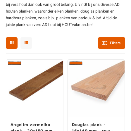
houten planken
, waaronder
eiken planken
,
douglas planken
en
enen
felpoten
V
O
A
Z
P
H
hardhout planken
, zoals bijv.
planken van padouk
& ipé. Altijd de
juiste plank van vers AD hout bij HOUTvakman.be!
utcomposiet
H
A
V
Filters
aatmateriaal
H
H
H
Angelim vermelho
Douglas plank -
plank - 20x150 mm -
16x140 mm - ruw -
ruw - AD
AD