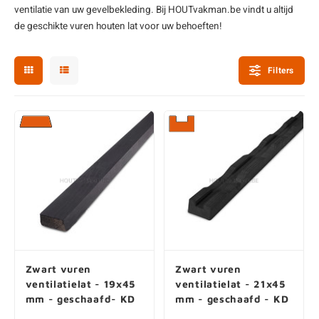
ventilatie van uw gevelbekleding. Bij HOUTvakman.be vindt u altijd
enen
felpoten
V
O
A
Z
P
H
de geschikte vuren
houten lat
voor uw behoeften!
utcomposiet
H
A
V
Filters
aatmateriaal
H
H
H
Zwart vuren
Zwart vuren
ventilatielat - 19x45
ventilatielat - 21x45
mm - geschaafd- KD
mm - geschaafd - KD