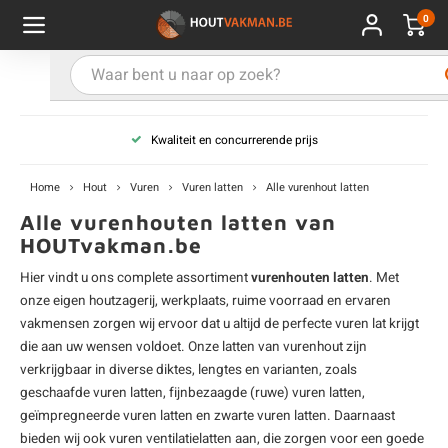
0
Hoofdmenu / Kies uw product
Hoofdmenu / Kies uw hout
Hoofdmenu / Extra
Kies uw product
Kies uw hout
Extra
Kwaliteit en concurrerende prijs
ken
uten planken
hroeven
E
D
H
T
V
G
C
M
P
B
L
R
T
P
U
B
B
B
B
T
Home
Hout
Vuren
Vuren latten
Alle vurenhout latten
uglas
uten balken & palen
vestiging
E
D
H
T
V
G
C
T
P
B
L
R
T
P
T
P
B
O
B
T
Alle vurenhouten latten van
HOUTvakman.be
rdhout
uten latten
kkels
E
D
H
T
V
G
C
B
P
B
L
R
T
A
G
S
I
A
Hier vindt u ons complete assortiment
vurenhouten latten
. Met
onze eigen houtzagerij, werkplaats, ruime voorraad en ervaren
ermowood
uten rabatdelen
handeling
E
D
H
T
V
G
C
U
P
B
L
R
A
V
H
T
vakmensen zorgen wij ervoor dat u altijd de perfecte
vuren lat
krijgt
die aan uw wensen voldoet. Onze latten van vurenhout zijn
coya
uten terrasplanken
ton
verkrijgbaar in diverse diktes, lengtes en varianten, zoals
E
D
H
T
V
G
M
A
B
A
R
I
T
O
geschaafde vuren latten
, fijnbezaagde (ruwe) vuren latten,
geïmpregneerde vuren latten
en zwarte vuren latten. Daarnaast
ren
uten panelen
lie en doeken
D
T
V
G
S
A
R
V
B
O
bieden wij ook
vuren ventilatielatten
aan, die zorgen voor een goede