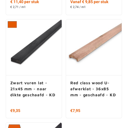
€ 11,40 per stuk
Vanaf € 9,85 per stuk
€ 2,71 / m1
€ 2,74 / m1
Zwart vuren lat -
Red class wood U-
21x45 mm - naar
afwerklat - 36x85
dikte geschaafd - KD
mm - geschaafd - KD
€9,35
€7,95