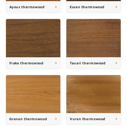
enen
felpoten
V
O
A
Z
P
H
Ayous thermowood
Essen thermowood
utcomposiet
H
A
V
aatmateriaal
H
H
H
Frake thermowood
Tauari thermowood
Grenen thermowood
Vuren thermowood