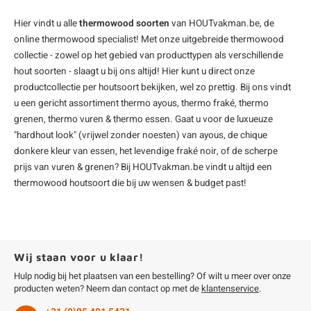
Hier vindt u alle
thermowood soorten
van HOUTvakman.be, de
online
thermowood
specialist! Met onze uitgebreide thermowood
collectie - zowel op het gebied van producttypen als verschillende
hout soorten - slaagt u bij ons altijd! Hier kunt u direct onze
productcollectie per houtsoort bekijken, wel zo prettig. Bij ons vindt
u een gericht assortiment
thermo ayous
,
thermo fraké
,
thermo
grenen
,
thermo vuren
&
thermo essen
. Gaat u voor de luxueuze
"hardhout look" (vrijwel zonder noesten) van ayous, de chique
donkere kleur van essen, het levendige fraké noir, of de scherpe
prijs van vuren & grenen? Bij HOUTvakman.be vindt u altijd een
thermowood houtsoort die bij uw wensen & budget past!
Wij staan voor u klaar!
Hulp nodig bij het plaatsen van een bestelling? Of wilt u meer over onze
producten weten? Neem dan contact op met de
klantenservice
.