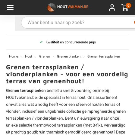
0
Hoofdmenu / Kies uw product
Hoofdmenu / Kies uw hout
Hoofdmenu / Extra
Kies uw product
Kies uw hout
Extra
Kwaliteit en concurrerende prijs
ken
uten planken
hroeven
E
D
H
T
V
G
C
M
P
B
L
R
T
P
U
B
B
B
B
T
Home
Hout
Grenen
Grenen planken
Grenen terrasplanken
uglas
uten balken & palen
vestiging
E
D
H
T
V
G
C
T
P
B
L
R
T
P
T
P
B
O
B
T
Grenen terrasplanken /
vlonderplanken - voor een voordelig
terras van grenenhout!
rdhout
uten latten
kkels
E
D
H
T
V
G
C
B
P
B
L
R
T
A
G
S
I
A
Grenen terrasplanken
bestelt u snel & voordelig online bij
ermowood
uten rabatdelen
handeling
E
D
H
T
V
G
C
U
P
B
L
R
A
V
H
T
HOUTvakman.be, de specialist in
terras hout
. Ons assortiment
omvat alles wat u nodig heeft voor een sfeervol houten terras of
coya
uten terrasplanken
ton
vlonder, inclusief een uitgebreide collectie geïmpregneerde grenen
E
D
H
T
V
G
M
A
B
A
R
I
T
O
terrasplanken / vlonderplanken. Bent u nieuwsgierig naar onze
unieke selectie
thermowood terrasplanken
(met B-fix), vervaardigd
ren
uten panelen
lie en doeken
D
T
V
G
S
A
R
V
B
O
uit prachtig goudbruin thermisch gemodificeerd
grenenhout
? Deze