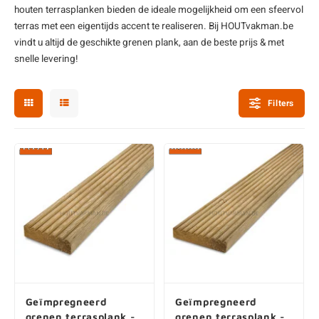
houten terrasplanken bieden de ideale mogelijkheid om een sfeervol
enen
felpoten
V
O
A
Z
P
H
terras met een eigentijds accent te realiseren. Bij HOUTvakman.be
vindt u altijd de geschikte
grenen plank
, aan de beste prijs & met
utcomposiet
H
A
V
snelle levering!
aatmateriaal
H
H
Filters
H
Geïmpregneerd
Geïmpregneerd
grenen terrasplank -
grenen terrasplank -