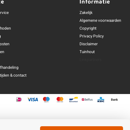
ce
Informatie
rvice
Zakelijk
Algemene voorwaarden
thoden
Copyright
g
Privacy Policy
osten
Disclaimer
ren
Tuinhout
Linkpartners
fhandeling
ijden & contact