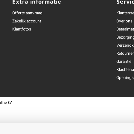
Extra informatie
Servi
Offerte aanvraag
Klantense
Zakelijk account
Over ons
Klantfoto's
Betaalme
Bezorgin
Verzendk
Retourne
Garantie
Klachtena
Openingst
line BV