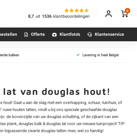
0
8,7
uit
1536
klantbeoordelingen
bestellen
Offerte
Klantfoto's
Klantenservice
Douglas collecties
derde balken
Levering in heel België
jnbezaagd
Douglashout - geschaafd
Betonpoeren
latten
n
Douglashout - fijnbezaagd
Betonmortels
 latten
Douglas dakbeschot
Douglas gevelbekleding
e lat van douglas hout!
wart
or binnen
 zwart
s hout
! Gaat u aan de slag met een overkapping, schuur, tuinhuis, of
Tafelpoten - metaal
zwart
d" ruwe
houten latten
, vindt u bij ons speciale geschaafde
douglas
Tafel onderstel - metaal
jv. de bovenzijde van uw douglas schutting, of de zijkant van een
 zwart
las plank
,
douglas balk
& douglas lat voor uw nieuwe tuinproject! TIP:
douglashout
en bijpassende zwarte douglas latten mee, wel zo handig!
Alle poten & onderstellen