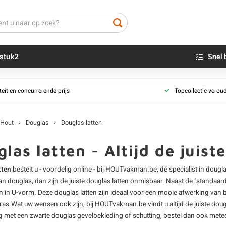
stuk2
Snel 
Douglas rabatdelen
Douglas latten
teit en concurrerende prijs
Topcollectie verou
d
Douglas rabat - tand & groef
Beton sokkels
Douglas lat - fi
Beits
agd
Douglas rabat - overlappend
Blauwsteen sokkels
Douglas afwerk
Olie - voor buite
Hout
Douglas
Douglas latten
Douglas planchetten
Alle douglashout
Impregneer
Douglas rhombus
Teer
las latten - Altijd de juist
Douglas hout z
Douglas schaaldelen
Olie en lak - vo
Douglas plank -
tten
bestelt u - voordelig online - bij HOUTvakman.be, dé specialist in
dougla
Al ons douglashout rabat
Oxaalzuur
Douglas balk - 
an douglas, dan zijn de juiste douglas latten onmisbaar. Naast de "standaar
Houtvuller
n
in U-vorm. Deze douglas latten zijn ideaal voor een mooie afwerking van bi
d
Douglas rabat -
ras.Wat uw wensen ook zijn, bij HOUTvakman.be vindt u altijd de juiste
doug
Al ons zwarte 
g met een zwarte douglas gevelbekleding of schutting, bestel dan ook mete