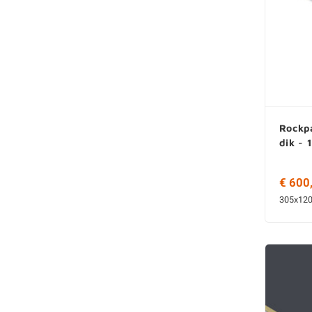
Rockpa
dik - 
€ 600
305x12