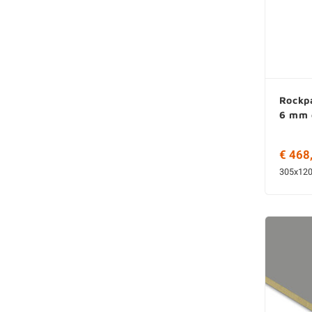
Rockpa
6 mm d
€ 468
305x12