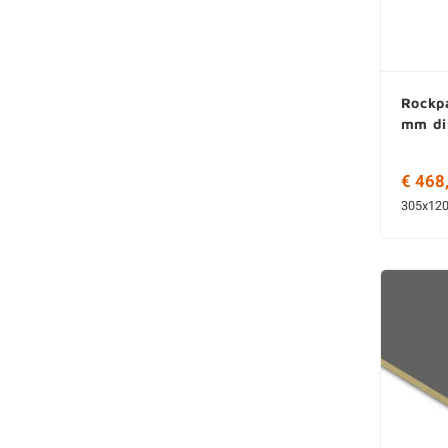
Rockpa
mm dik
€ 468
305x12