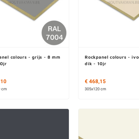
nel colours - grijs - 8 mm
Rockpanel colours - iv
10jr
dik - 10jr
,10
€ 468,15
0 cm
305x120 cm