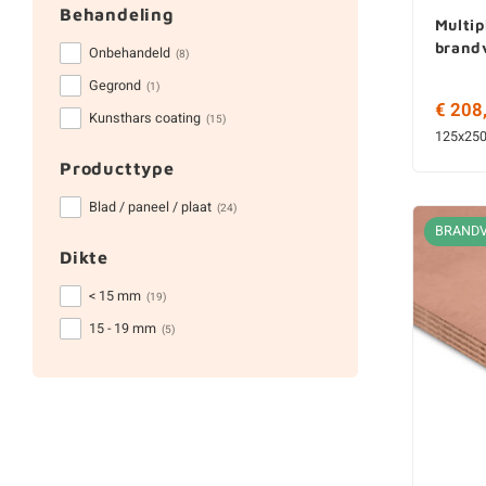
Behandeling
Multip
brand
Onbehandeld
(8)
Gegrond
(1)
€ 208
Kunsthars coating
(15)
125x25
Producttype
Blad / paneel / plaat
(24)
BRAND
Dikte
< 15 mm
(19)
15 - 19 mm
(5)