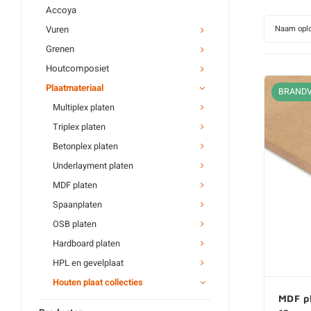
Mahonie multiplex
Accoya
Beuken multiplex
Vuren
Naam opl
Grenen multiplex
Grenen
Al ons multiplex plaat
Houtcomposiet
Plaatmateriaal
Triplex platen
BRAND
Multiplex platen
Betontriplex
Triplex platen
Buigtriplex
Betonplex platen
Berken triplex
Underlayment platen
Populieren triplex
MDF platen
Al ons triplex plaat
Spaanplaten
OSB platen
Hardboard platen
HPL en gevelplaat
Houten plaat collecties
MDF p