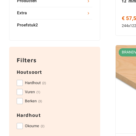
Producten
12 mm
Extra
€ 57,
Proefstuk2
244x12
BRAND
Filters
Houtsoort
Hardhout
(2)
Vuren
(1)
Berken
(3)
Hardhout
Okoume
(2)