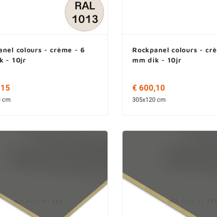
nel colours - crème - 6
Rockpanel colours - cr
 - 10jr
mm dik - 10jr
,15
€ 600,10
0 cm
305x120 cm