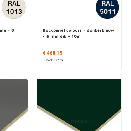
ème - 8
Rockpanel colours - donkerblauw
- 6 mm dik - 10jr
€ 468,15
305x120 cm