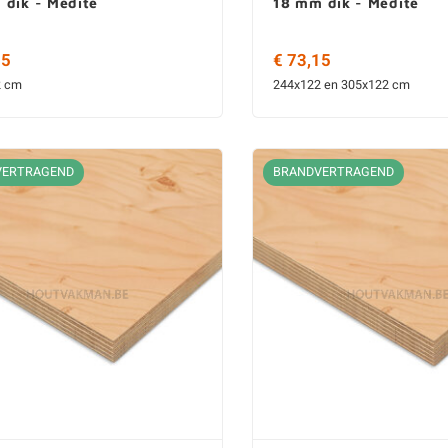
 dik - Medite
18 mm dik - Medite
55
€ 73,15
2 cm
244x122 en 305x122 cm
VERTRAGEND
BRANDVERTRAGEND