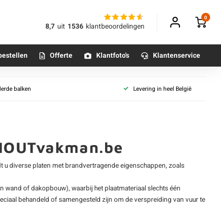
0
8,7
uit
1536
klantbeoordelingen
bestellen
Offerte
Klantfoto's
Klantenservice
HPL en gevelplaat
derde balken
Levering in heel België
aanplaat
HPL plaat
Betonpoeren
aat (vochtwerend)
n
Compactplaat
Betonmortels
plaat
Trespa plaat
laat (wit)
Rockpanel platen
 HOUTvakman.be
aat
or binnen
Multiplex gevelplaten
t u diverse platen met brandvertragende eigenschappen, zoals
Al ons gevelbekleding plaat
Tafelpoten - metaal
Tafel onderstel - metaal
een wand of dakopbouw), waarbij het plaatmateriaal slechts één
rechte rand
Houten plaat collecties
peciaal behandeld of samengesteld zijn om de verspreiding van vuur te
 T&G
Brandwerende plaat
Alle poten & onderstellen
t
Vloerplaat