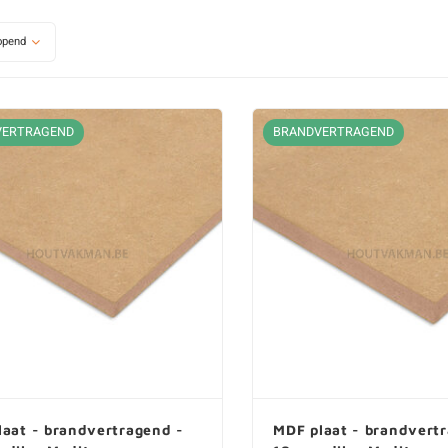
Watervast verlijmd underlayment
Hardboard plat
opend
Underlayment met T&G
Witte hardboar
Al ons underlayment plaat
Vochtwerende 
MDF platen
Softboard
VERTRAGEND
BRANDVERTRAGEND
Onbehandeld MDF
Al ons hardboar
Gegrond MDF (wit)
MDF met lakdraagfolie
Groene MDF (vochtwerend)
MDF voor buiten (watervast)
Zwarte MDF
Al ons MDF plaat
laat - brandvertragend -
MDF plaat - brandvert