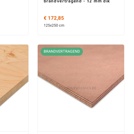
brandvertragend - 12 mm dik
€ 172,85
125x250 cm
BRANDVERTRAGEND