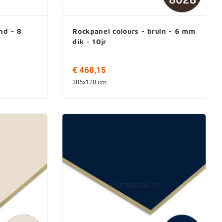
nd - 8
Rockpanel colours - bruin - 6 mm
dik - 10jr
€ 468,15
305x120 cm