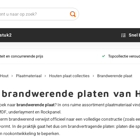
stuk2
Snel 
Betonplex platen
Spaanplaten
teit en concurrerende prijs
Topcollectie verou
Antislip betonplex
Beton sokkels
Onbehandeld sp
Beits
tervast)
Berken betonplex
Blauwsteen sokkels
Groene spaanpl
Olie - voor buite
Hout
Plaatmateriaal
Houten plaat collecties
Brandwerende plaat
Grenen betonplex
Melamine spaan
Impregneer
Hardhout betonplex
Gegronde spaanp
Teer
e brandwerende platen van
Al ons betonplex plaat
Al ons spaan pl
Olie en lak - vo
zoek naar
brandwerende plaat
? In ons ruime assortiment
plaatmateriaal
vind
Oxaalzuur
Underlayment platen
OSB platen
MDF
, underlayment en
Rockpanel
.
Houtvuller
 term brandwerend verwijst officieel naar een volledige constructie (zoals 
Elliotes Pine underlayment
OSB platen met 
ormt. In de praktijk gaat het dus om brandvertragende platen: platen die s
Radiata Pine underlayment
OSB platen met
en rookontwikkeling te beperken.
Vuren underlayment
Al ons OSB plaa