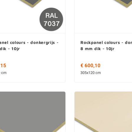
nel colours - donkergrijs -
Rockpanel colours - don
ik - 10jr
8 mm dik - 10jr
,15
€ 600,10
0 cm
305x120 cm