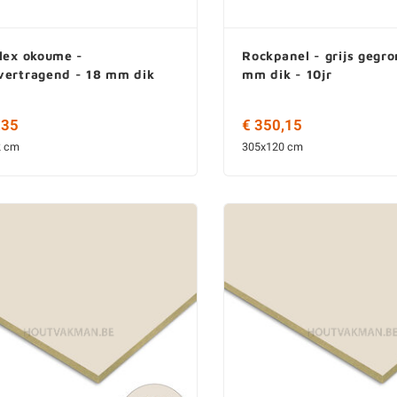
lex okoume -
Rockpanel - grijs gegro
vertragend - 18 mm dik
mm dik - 10jr
,35
€ 350,15
2 cm
305x120 cm