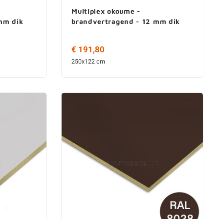
Multiplex okoume -
mm dik
brandvertragend - 12 mm dik
€ 191,80
250x122 cm