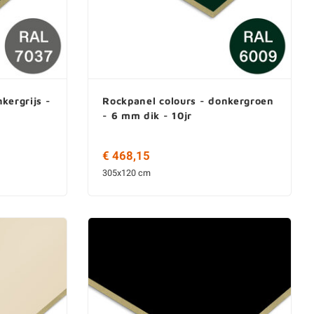
kergrijs -
Rockpanel colours - donkergroen
- 6 mm dik - 10jr
€ 468,15
305x120 cm