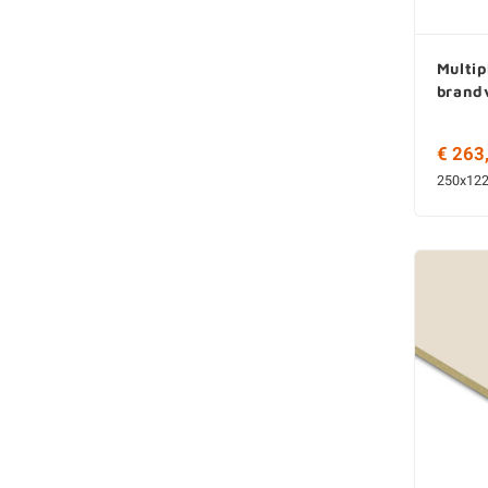
Multip
brand
€ 263
250x12