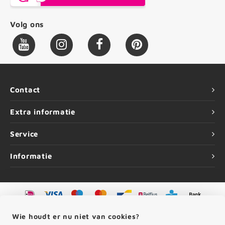
Volg ons
Contact
Extra informatie
Service
Informatie
©
Copyright
2026 HOUTvakman.be | HOUTvakman.be is onderdeel van
Roca
Wie houdt er nu niet van cookies?
Online BV