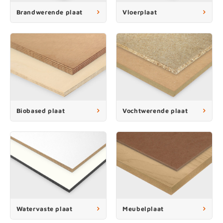
enen
felpoten
V
O
A
Z
P
H
Brandwerende plaat
Vloerplaat
utcomposiet
H
A
V
aatmateriaal
H
H
H
Biobased plaat
Vochtwerende plaat
Watervaste plaat
Meubelplaat