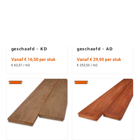
Guariuba B-fix classic
Ipe B-fix classic
rabat- & terrasplank
rabat- & terrasplank
- 21x143 mm -
- 21x64 mm -
geschaafd - KD
geschaafd - AD
Vanaf € 16,50 per stuk
Vanaf € 29,90 per stuk
€ 62,37 / m2
€ 252,53 / m2
Ipe B-fix classic
Padouk B-fix classic
rabat- & terrasplank
rabat- & terrasplank