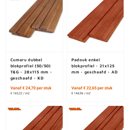
Cumaru dubbel
Padouk enkel
blokprofiel (50/50)
blokprofiel - 21x125
T&G - 28x115 mm -
mm - geschaafd - AD
geschaafd - KD
Vanaf € 24,70 per stuk
Vanaf € 22,65 per stuk
€ 165,22 / m2
€ 144,96 / m2