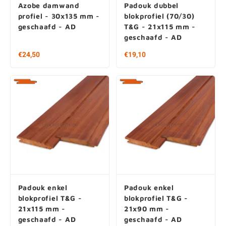
Azobe damwand
Padouk dubbel
profiel - 30x135 mm -
blokprofiel (70/30)
geschaafd - AD
T&G - 21x115 mm -
geschaafd - AD
Wie houdt er nu niet van cookies?
Wij gebruiken cookies om het gebruik van onze website voor u zo
Vanaf € 33,90 per stuk
Vanaf € 19,10 per stuk
€ 71,75 / m2
€ 158,18 / m2
prettig mogelijk te maken. Zonder noodzakelijke cookies werkt
onze website niet en met voorkeur cookies onthouden we uw
instellingen. Met behulp van statistische cookies maken we onze
website iedere dag weer beter & met de marketing cookies laten we
u relevantere ads zien.
Toestaan
Aanpassen
Padouk enkel
Padouk enkel
blokprofiel T&G -
blokprofiel T&G -
21x115 mm -
21x90 mm -
geschaafd - AD
geschaafd - AD