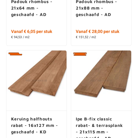
Vanaf € 6,05 per stuk
Vanaf € 28,00 per stuk
€ 94,53 / m2
€ 151,52 / m2
Keruing halfhouts
Ipe B-fix classic
rabat - 16x127 mm -
rabat- & terrasplank
geschaafd - KD
- 21x115 mm -
geschaafd - AD
€ 26,60 per stuk
Vanaf € 49,60 per stuk