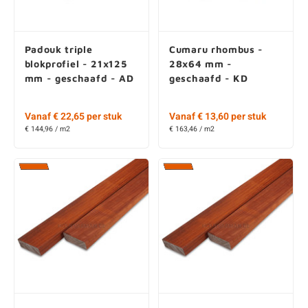
Padouk triple
Cumaru rhombus -
blokprofiel - 21x125
28x64 mm -
mm - geschaafd - AD
geschaafd - KD
Vanaf € 22,65 per stuk
Vanaf € 13,60 per stuk
€ 144,96 / m2
€ 163,46 / m2
Padouk rhombus -
Padouk rhombus -
21x64 mm -
21x88 mm -
geschaafd - AD
geschaafd - AD