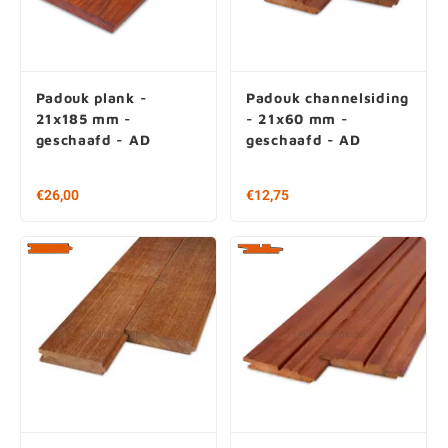
Padouk plank -
Padouk channelsiding
21x185 mm -
- 21x60 mm -
geschaafd - AD
geschaafd - AD
Vanaf € 26,00 per stuk
Vanaf € 28,00 per stuk
€ 133,85 / m2
€ 222,22 / m2