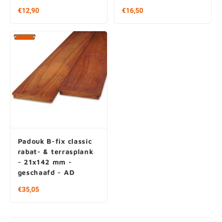
Filters
Filters
€12,90
€16,50
Padouk B-fix classic
rabat- & terrasplank
- 21x142 mm -
geschaafd - AD
€35,05