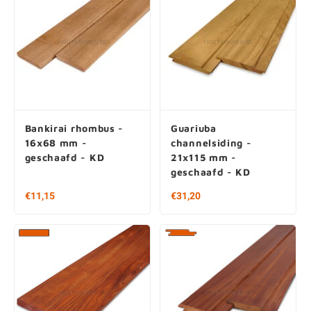
Bankirai rhombus -
Guariuba
16x68 mm -
channelsiding -
geschaafd - KD
21x115 mm -
geschaafd - KD
Vanaf € 11,15 per stuk
Vanaf € 31,20 per stuk
€ 66,93 / m2
€ 126,19 / m2