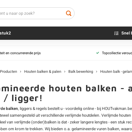
stuk2
Snel 
Balk bewerking
Balk behandelin
teit en concurrerende prijs
Topcollectie verou
Houten balk - geschaafd
Beton sokkels
Houten balk - 
Beits
Houten balk - fijnbezaagd
Blauwsteen sokkels
Houten balk - 
Olie - voor buite
Producten
Houten balken & palen
Balk bewerking
Houten balk - gela
Houten paal - gefreesd
Houten balk - ge
Impregneer
Houten balk - gelamineerd
Houten balk - g
Teer
mineerde houten balken - al
Houten balk - verouderd
Olie en lak - vo
 / ligger!
Balk vochtperc
Oxaalzuur
Houten balk - A
Houtvuller
de balken
, liggers & regels bestelt u - voordelig online - bij HOUTvakman.b
Houten balk - K
ftewel samengesteld uit verschillende verlijmde houtdelen. Verlijmde
houten
(teruggeddroog
eel van verlijmde (onder)balken is dat - zeker langere lengtes - een stuk rec
Houten balk - K
bben om krom te trekken. Wij bieden o.a. gelamineerde
vuren balken
, waar