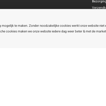
Bezorgin
Verzendk
Retourne
Garantie
g mogelijk te maken. Zonder noodzakelijke cookies werkt onze website niet 
Klachtena
ische cookies maken we onze website iedere dag weer beter & met de marke
Openingst
line BV