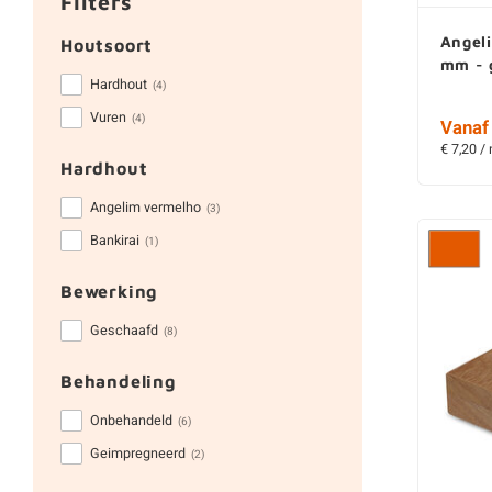
Filters
Angel
Houtsoort
mm - 
Hardhout
(4)
Vuren
(4)
Vanaf 
€ 7,20 /
Hardhout
Angelim vermelho
(3)
Bankirai
(1)
Bewerking
Geschaafd
(8)
Behandeling
Onbehandeld
(6)
Geimpregneerd
(2)