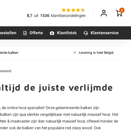
0
8,7
uit
1536
klantbeoordelingen
bestellen
Offerte
Klantfoto's
Klantenservice
g
Balk collecties
derde balken
Levering in heel België
onbehandeld
Houten balk - voor binnen
Betonpoeren
geïmpregneerd
n
Tuinpalen
Betonmortels
mineerd
beitst
Houten balk - zwart
egrond
Kepers
tijd de juiste verlijmde
or binnen
Dakspanten
entage
Gordingen
Tafelpoten - metaal
D (vers)
e, de online hout specialist! Onze gelamineerde balken zijn
Tafel onderstel - metaal
D 18-20%
 balken
zijn qua sterkte vergelijkbaar met natuurlijk massief hout. Het
Alle balken & palen
d)
hter & maatvaster zijn dan natuurlijk massief hout, oftewel minder de
D 8-12% (droog)
Alle poten & onderstellen
onder ook de balken van het populaire red class wood. Ook