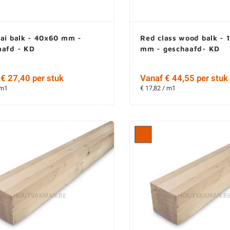
rai balk - 40x60 mm -
Red class wood balk -
aafd - KD
mm - geschaafd- KD
€ 27,40 per stuk
Vanaf € 44,55 per stuk
 m1
€ 17,82 / m1