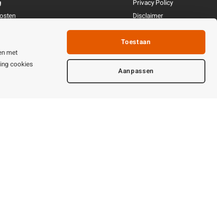
g
Privacy Policy
osten
Disclaimer
ren
Tuinhout
Toestaan
Linkpartners
en met
fhandeling
ting cookies
ijden & contact
Aanpassen