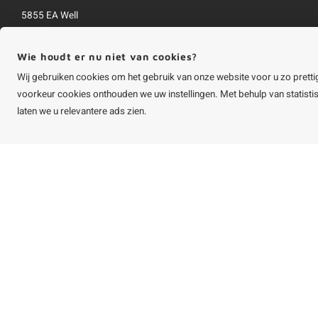
5855 EA Well
Nederland
+31 (0)85 401 5431
Wie houdt er nu niet van cookies?
info@houtvakman.be
Wij gebruiken cookies om het gebruik van onze website voor u zo pretti
voorkeur cookies onthouden we uw instellingen. Met behulp van statist
Alle bedragen zijn incl. btw
laten we u relevantere ads zien.
©
Copyright
2026 HOUTvakman.be | HOUTvakman.be is onderdeel van
Roca On