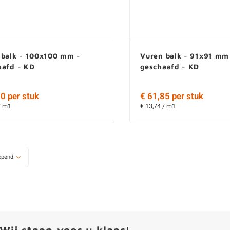
 balk - 100x100 mm -
Vuren balk - 91x91 mm
aafd - KD
geschaafd - KD
0 per stuk
€ 61,85 per stuk
/ m1
€ 13,74 / m1
opend
Wij staan voor u klaar!