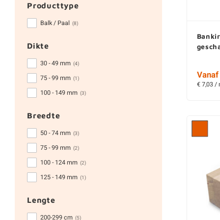
Producttype
Balk / Paal
(8)
Banki
Dikte
gesch
30 - 49 mm
(4)
Vanaf 
75 - 99 mm
(1)
€ 7,03 /
100 - 149 mm
(3)
Breedte
50 - 74 mm
(3)
75 - 99 mm
(2)
100 - 124 mm
(2)
125 - 149 mm
(1)
Lengte
200-299 cm
(5)