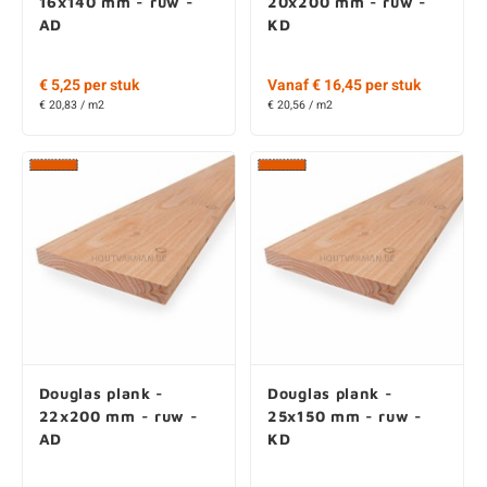
22x200 mm - ruw -
25x150 mm - ruw -
AD
KD
Vanaf € 13,45 per stuk
Vanaf € 10,75 per stuk
€ 22,42 / m2
€ 28,67 / m2
Douglas plank -
Douglas plank -
25x250 mm - ruw -
28x195 mm - ruwe
AD
zichtzijde - AD