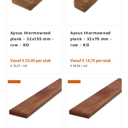
Cumaru plank -
Cumaru plank -
33x155 mm - ruw -
33x205 mm - ruw -
KD
KD
Vanaf € 19,65 per stuk
Vanaf € 43,00 per stuk
€ 97,52 / m2
€ 97,56 / m2