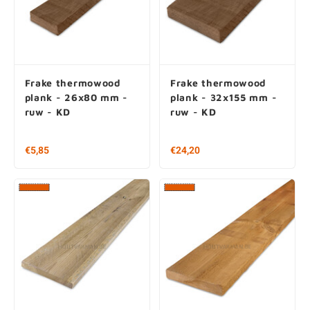
Geïmpregneerd
Grenen thermowood
grenen plank -
plank - 25x100 mm -
20x200 mm - ruw -
ruw - KD
KD
€ 14,65 per stuk
Vanaf € 12,75 per stuk
€ 18,31 / m2
€ 42,50 / m2