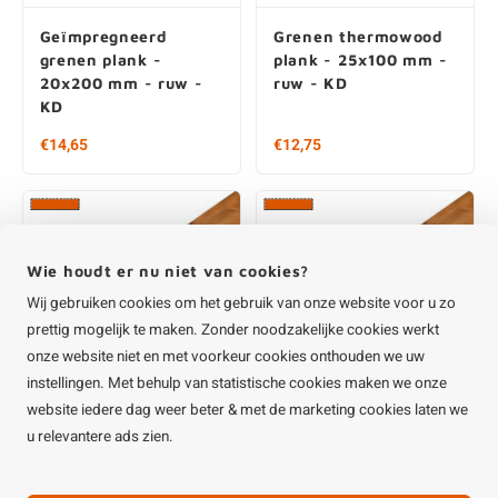
Grenen thermowood
Grenen thermowood
plank - 25x150 mm -
plank - 25x200 mm -
ruw - KD
ruw- KD
Vanaf € 14,35 per stuk
€17,20
€ 38,27 / m2