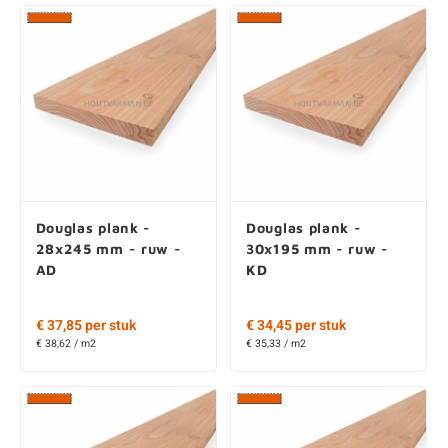
Douglas plank -
Douglas plank -
32x150 mm - ruw -
32x200 mm - ruw -
KD
AD
Vanaf € 11,60 per stuk
Vanaf € 17,70 per stuk
€ 30,93 / m2
€ 29,50 / m2