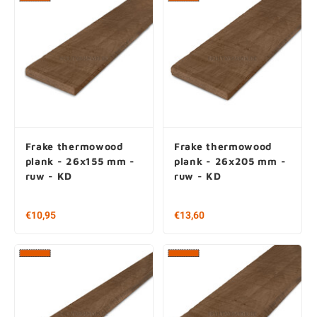
Frake thermowood
Frake thermowood
plank - 26x80 mm -
plank - 32x155 mm -
ruw - KD
ruw - KD
Vanaf € 5,85 per stuk
Vanaf € 34,75 per stuk
€ 73,13 / m2
€ 104,28 / m2