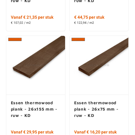
ruw - KD
ruw - KD
Vanaf € 29,95 per stuk
Vanaf € 16,20 per stuk
€ 101,70 / m2
€ 113,68 / m2
Frake thermowood
Frake thermowood
plank - 26x105 mm -
plank - 26x130 mm -
ruw - KD
ruw - KD
Wie houdt er nu niet van cookies?
Wij gebruiken cookies om het gebruik van onze website voor u zo