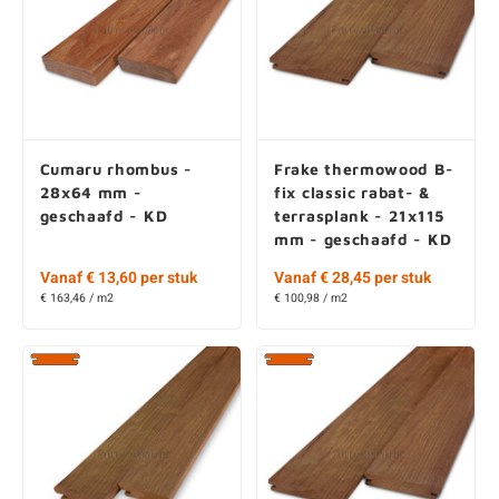
Cumaru rhombus -
Frake thermowood B-
28x64 mm -
fix classic rabat- &
geschaafd - KD
terrasplank - 21x115
mm - geschaafd - KD
Vanaf € 13,60 per stuk
Vanaf € 28,45 per stuk
€ 163,46 / m2
€ 100,98 / m2