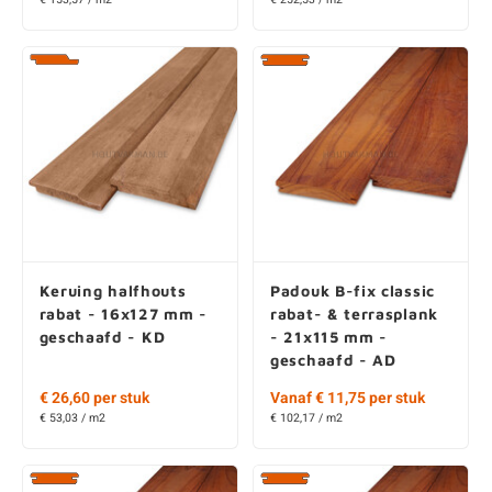
Keruing halfhouts
Padouk B-fix classic
rabat - 16x127 mm -
rabat- & terrasplank
geschaafd - KD
- 21x115 mm -
geschaafd - AD
€ 26,60 per stuk
Vanaf € 11,75 per stuk
€ 53,03 / m2
€ 102,17 / m2