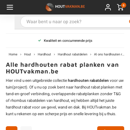
0
Hoofdmenu / Kies uw product
Hoofdmenu / Kies uw hout
Hoofdmenu / Extra
Kies uw product
Kies uw hout
Extra
de prijs
Topcollectie verouderde balken
ken
uten planken
hroeven
E
D
H
T
V
G
C
M
P
B
L
R
T
P
U
B
B
B
B
T
Home
Hout
Hardhout
Hardhout rabatdelen
Al ons hardhouten rabat
uglas
uten balken & palen
vestiging
E
D
H
T
V
G
C
T
P
B
L
R
T
P
T
P
B
O
B
T
Alle hardhouten rabat planken van
HOUTvakman.be
rdhout
uten latten
kkels
E
D
H
T
V
G
C
B
P
B
L
R
T
A
G
S
I
A
Hier vind u een uitgebreide collectie
hardhouten rabatdelen
voor uw
tuin(project). Of u nu op zoek bent naar hardhout rabat
planken met
ermowood
uten rabatdelen
handeling
E
D
H
T
V
G
C
U
P
B
L
R
A
V
H
T
tand-en-groef verbinding
, overlappende rabatplanken zonder T&G
of rhombus rabatdelen van
hardhout
, wij hebben altijd het juiste
coya
uten terrasplanken
ton
hardhout rabat
voor uw gevel, wand en dak. Bij HOUTvakman.be
E
D
H
T
V
G
M
A
B
A
R
I
T
O
kunt u rekenen op een scherpe prijs en snelle levering bij u thuis.
ren
uten panelen
lie en doeken
D
T
V
G
S
A
R
V
B
O