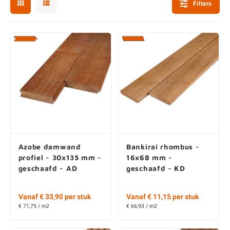
Filters
enen
felpoten
V
O
A
Z
P
H
utcomposiet
H
A
V
aatmateriaal
H
H
H
Azobe damwand
Bankirai rhombus -
profiel - 30x135 mm -
16x68 mm -
geschaafd - AD
geschaafd - KD
Vanaf € 33,90 per stuk
Vanaf € 11,15 per stuk
€ 71,75 / m2
€ 66,93 / m2