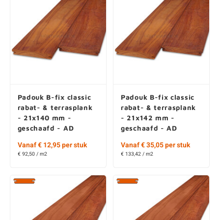
Padouk B-fix classic
Padouk B-fix classic
rabat- & terrasplank
rabat- & terrasplank
- 21x140 mm -
- 21x142 mm -
geschaafd - AD
geschaafd - AD
Vanaf € 12,95 per stuk
Vanaf € 35,05 per stuk
€ 92,50 / m2
€ 133,42 / m2