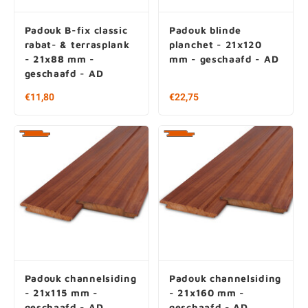
Padouk B-fix classic
Padouk blinde
rabat- & terrasplank
planchet - 21x120
- 21x88 mm -
mm - geschaafd - AD
geschaafd - AD
€11,80
€22,75
Padouk channelsiding
Padouk channelsiding
- 21x115 mm -
- 21x160 mm -
geschaafd - AD
geschaafd - AD