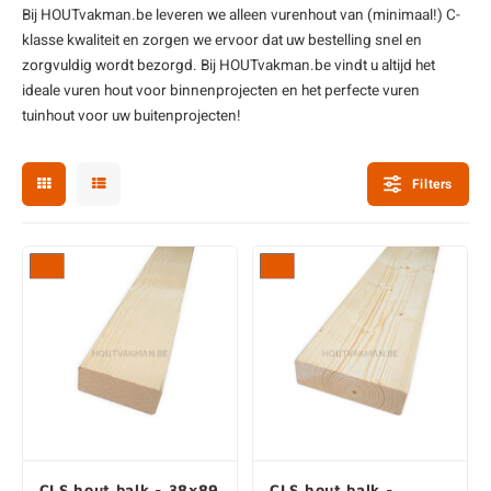
Bij HOUTvakman.be leveren we alleen
vurenhout
van (minimaal!) C-
enen
felpoten
V
O
A
Z
P
H
klasse kwaliteit en zorgen we ervoor dat uw bestelling snel en
zorgvuldig wordt bezorgd. Bij HOUTvakman.be vindt u altijd het
utcomposiet
H
A
V
ideale vuren hout voor binnenprojecten en het perfecte vuren
tuinhout
voor uw buitenprojecten!
aatmateriaal
H
H
Filters
H
CLS hout balk - 38x89
CLS hout balk -