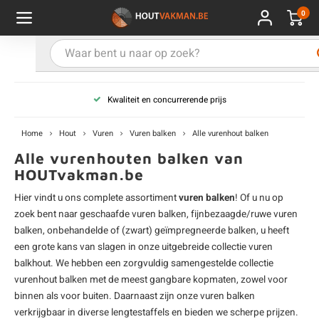
0
Hoofdmenu / Kies uw product
Hoofdmenu / Kies uw hout
Hoofdmenu / Extra
Kies uw product
Kies uw hout
Extra
Kwaliteit en concurrerende prijs
ken
uten planken
hroeven
E
D
H
T
V
G
C
M
P
B
L
R
T
P
U
B
B
B
B
T
Home
Hout
Vuren
Vuren balken
Alle vurenhout balken
uglas
uten balken & palen
vestiging
E
D
H
T
V
G
C
T
P
B
L
R
T
P
T
P
B
O
B
T
Alle vurenhouten balken van
HOUTvakman.be
rdhout
uten latten
kkels
E
D
H
T
V
G
C
B
P
B
L
R
T
A
G
S
I
A
Hier vindt u ons complete assortiment
vuren balken
! Of u nu op
zoek bent naar geschaafde vuren balken, fijnbezaagde/ruwe vuren
ermowood
uten rabatdelen
handeling
E
D
H
T
V
G
C
U
P
B
L
R
A
V
H
T
balken, onbehandelde of (zwart) geïmpregneerde balken, u heeft
een grote kans van slagen in onze uitgebreide collectie vuren
coya
uten terrasplanken
ton
balkhout
. We hebben een zorgvuldig samengestelde collectie
E
D
H
T
V
G
M
A
B
A
R
I
T
O
vurenhout balken met de meest gangbare kopmaten, zowel voor
binnen als voor buiten. Daarnaast zijn onze
vuren balken
ren
uten panelen
lie en doeken
D
T
V
G
S
A
R
V
B
O
verkrijgbaar in diverse lengtestaffels en bieden we scherpe prijzen.