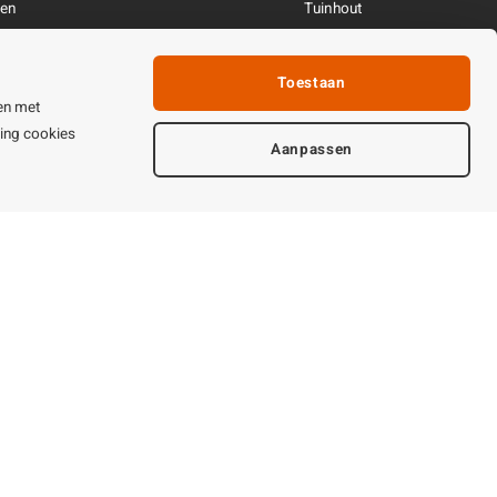
ren
Tuinhout
Linkpartners
fhandeling
Toestaan
ijden & contact
en met
ting cookies
Aanpassen