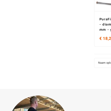
PuraF
- diam
mm - g
torx 2
€ 18,
Naam opl