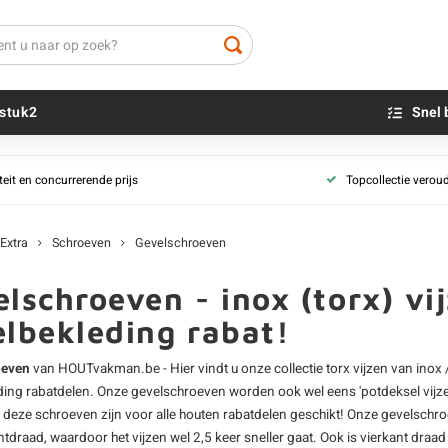
stuk2
Snel 
teit en concurrerende prijs
Topcollectie verou
Beton sokkels
Beits
Blauwsteen sokkels
Olie - voor buite
Extra
Schroeven
Gevelschroeven
Impregneer
Teer
lschroeven - inox (torx) vi
Olie en lak - vo
elbekleding rabat!
Oxaalzuur
Houtvuller
oeven
van HOUTvakman.be - Hier vindt u onze collectie torx
vijzen van inox 
ding rabatdelen. Onze gevelschroeven worden ook wel eens 'potdeksel vijz
 deze schroeven zijn voor alle
houten rabatdelen
geschikt! Onze gevelschr
ntdraad, waardoor het vijzen wel 2,5 keer sneller gaat. Ook is vierkant dra