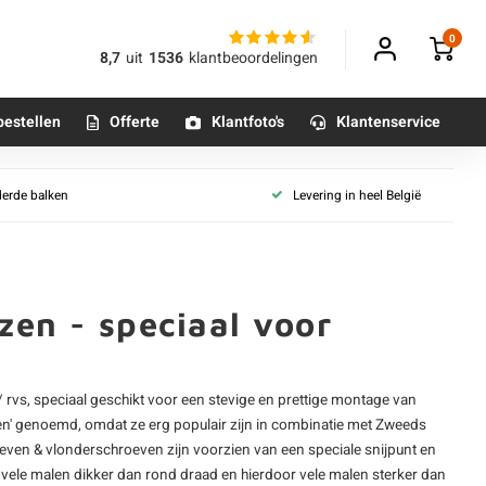
0
8,7
uit
1536
klantbeoordelingen
bestellen
Offerte
Klantfoto's
Klantenservice
derde balken
Levering in heel België
Betonpoeren
n
Betonmortels
jzen - speciaal voor
or binnen
Tafelpoten - metaal
/ rvs
, speciaal geschikt voor een stevige en prettige montage van
Tafel onderstel - metaal
en' genoemd, omdat ze erg populair zijn in combinatie met Zweeds
oeven &
vlonderschroeven
zijn voorzien van een speciale snijpunt en
Alle poten & onderstellen
ad vele malen dikker dan rond draad en hierdoor vele malen sterker dan