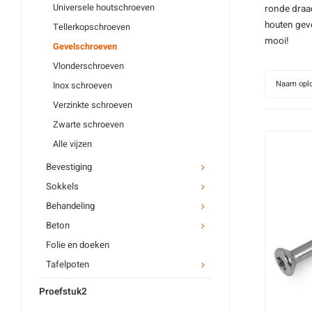
Universele houtschroeven
ronde draad
houten
gev
Tellerkopschroeven
mooi!
Gevelschroeven
Vlonderschroeven
Naam opl
Inox schroeven
Verzinkte schroeven
Zwarte schroeven
Alle vijzen
Bevestiging
Sokkels
Behandeling
Beton
Folie en doeken
Tafelpoten
Proefstuk2