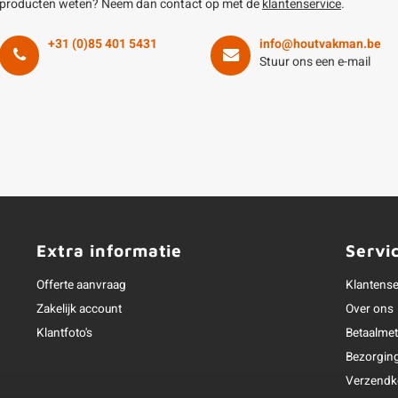
producten weten? Neem dan contact op met de
klantenservice
.
+31 (0)85 401 5431
info@houtvakman.be
Stuur ons een e-mail
Extra informatie
Servi
Offerte aanvraag
Klantense
Zakelijk account
Over ons
Klantfoto's
Betaalme
Bezorgin
Verzendk