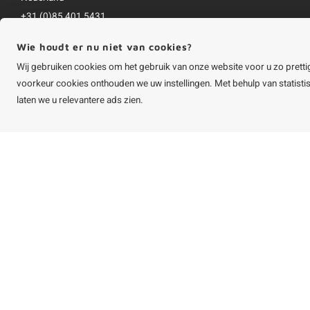
+31 (0)85 401 5431
info@houtvakman.be
Wie houdt er nu niet van cookies?
Alle bedragen zijn incl. btw
Wij gebruiken cookies om het gebruik van onze website voor u zo pretti
voorkeur cookies onthouden we uw instellingen. Met behulp van statist
laten we u relevantere ads zien.
©
Copyright
2026 HOUTvakman.be | HOUTvakman.be is onderdeel van
Roca On