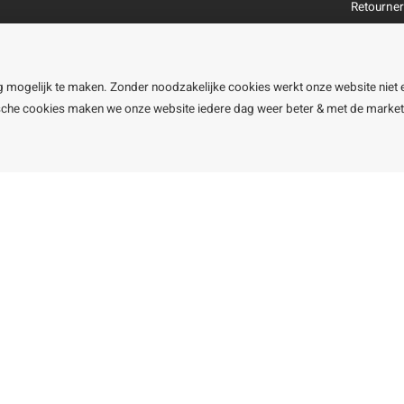
Retourne
Garantie
Klachtena
Openingst
g mogelijk te maken. Zonder noodzakelijke cookies werkt onze website niet 
ische cookies maken we onze website iedere dag weer beter & met de marke
line BV