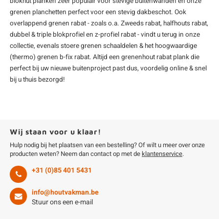
blokhut planken zeer populair voor stevige buitenwanden en onze
grenen planchetten
perfect voor een stevig dakbeschot. Ook
overlappend grenen rabat - zoals o.a. Zweeds rabat, halfhouts rabat,
dubbel & triple blokprofiel en
z-profiel rabat
- vindt u terug in onze
collectie, evenals stoere
grenen schaaldelen
& het hoogwaardige
(thermo) grenen b-fix rabat. Altijd een
grenenhout
rabat plank die
perfect bij uw nieuwe buitenproject past dus, voordelig online & snel
bij u thuis bezorgd!
Wij staan voor u klaar!
Hulp nodig bij het plaatsen van een bestelling? Of wilt u meer over onze
producten weten? Neem dan contact op met de
klantenservice
.
+31 (0)85 401 5431
info@houtvakman.be
Stuur ons een e-mail