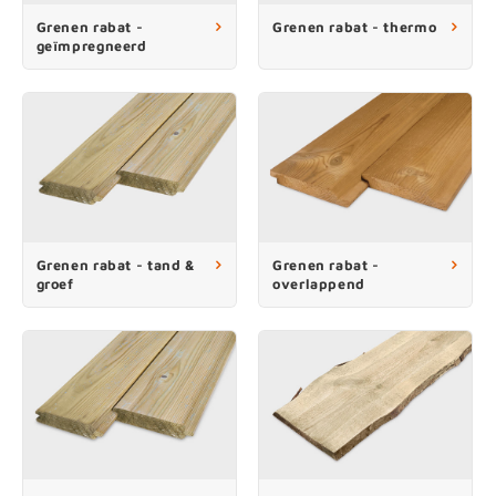
enen
felpoten
V
O
A
Z
P
H
Grenen rabat -
Grenen rabat - thermo
geïmpregneerd
utcomposiet
H
A
V
aatmateriaal
H
H
H
Grenen rabat - tand &
Grenen rabat -
groef
overlappend