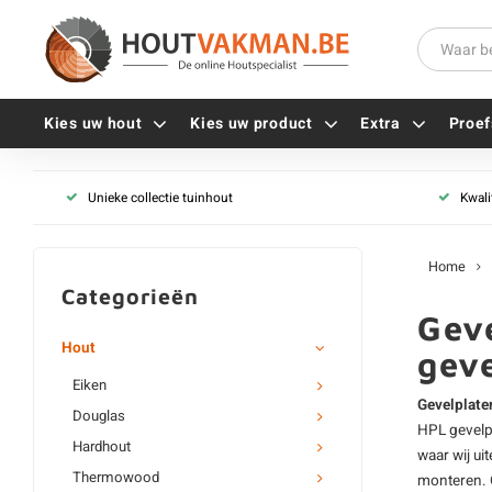
Kies uw hout
Kies uw product
Extra
Proef
Multiplex platen
Unieke collectie tuinhout
Kwali
Universele houtschroeven
Multiplex voor binnen
Balkdragers
Tellerkopschroeven
Multiplex voor buiten (wa
Paalhouders
Home
Gevelschroeven
Berken multiplex
Stelplaten
Categorieën
Vlonderschroeven
Populieren multiplex
Hoekankers
Geve
Inox schroeven
Okoume multiplex
Terrasdragers
Hout
geve
Verzinkte schroeven
Wit multiplex
B-fix
Eiken
Zwarte schroeven
Gegrond multiplex (wit)
PuraFix
Gevelplate
Douglas
HPL gevelp
Melamine multiplex
Verbindingsstukken
Hardhout
waar wij ui
Alle vijzen
HPL multiplex
Houten pennen
Thermowood
monteren. O