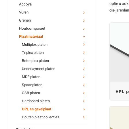
Mahonie multiplex
optie u ook
Accoya
Beuken multiplex
die jarenla
Vuren
Grenen multiplex
Grenen
Al ons multiplex plaat
Houtcomposiet
Plaatmateriaal
Triplex platen
Multiplex platen
Betontriplex
Triplex platen
Buigtriplex
Betonplex platen
Berken triplex
Underlayment platen
Populieren triplex
MDF platen
Al ons triplex plaat
Spaanplaten
HPL p
OSB platen
Hardboard platen
HPL en gevelplaat
Houten plaat collecties