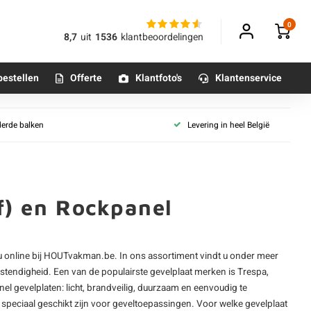
0
8,7
uit
1536
klantbeoordelingen
bestellen
Offerte
Klantfoto's
Klantenservice
HPL en gevelplaat
derde balken
Levering in heel België
aanplaat
HPL plaat
Betonpoeren
aat (vochtwerend)
n
Compactplaat
Betonmortels
plaat
Trespa plaat
laat (wit)
Rockpanel platen
f) en Rockpanel
aat
or binnen
Multiplex gevelplaten
Al ons gevelbekleding plaat
Tafelpoten - metaal
 u online bij HOUTvakman.be. In ons assortiment vindt u onder meer
Tafel onderstel - metaal
rechte rand
Houten plaat collecties
estendigheid. Een van de populairste gevelplaat merken is
Trespa
,
 T&G
Brandwerende plaat
l gevelplaten: licht, brandveilig, duurzaam en eenvoudig te
Alle poten & onderstellen
speciaal geschikt zijn voor geveltoepassingen. Voor welke gevelplaat
t
Vloerplaat