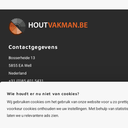
Contactgegevens
Bosserheide 13
5855 EA Well
Nederland
+31 (0)85 401 5431
info@houtvakman.be
Wie houdt er nu niet van cookies?
Alle bedragen zijn incl. btw
Wij gebruiken cookies om het gebruik van onze website voor u zo pretti
voorkeur cookies onthouden we uw instellingen. Met behulp van statist
laten we u relevantere ads zien.
©
Copyright
2026 HOUTvakman.be | HOUTvakman.be is onderdeel van
Roca On