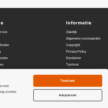
ce
Informatie
rvice
Zakelijk
Algemene voorwaarden
thoden
Copyright
g
Privacy Policy
osten
Disclaimer
ren
Tuinhout
Linkpartners
fhandeling
Toestaan
ijden & contact
en met
ting cookies
Aanpassen