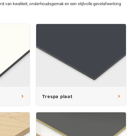
d van kwaliteit, onderhoudsgemak en een stijlvolle gevelafwerking
Biobased plaat
en
Vochtwerende plaat
d
Watervaste plaat
hardboard
Meubelplaat
Vezelplaten
d plaat
Volkernplaat
Dakplaat
Constructieplaat
Deurplaat
Witte platen
Zwarte platen
Trespa plaat