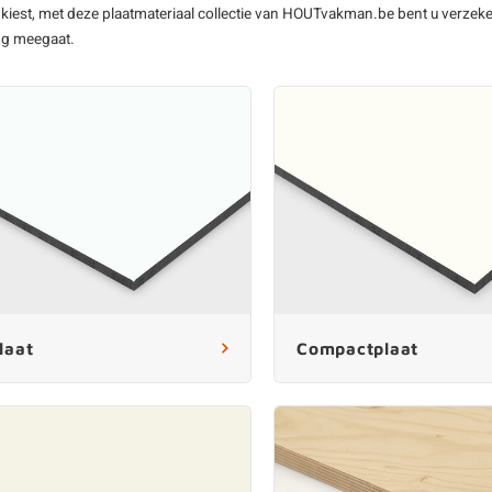
 kiest, met deze
plaatmateriaal
collectie van HOUTvakman.be bent u verzeker
Watervast verlijmd underlayment
ng meegaat.
Hardboard plat
Underlayment met T&G
Witte hardboar
Al ons underlayment plaat
Vochtwerende 
MDF platen
Softboard
Onbehandeld MDF
Al ons hardboar
Gegrond MDF (wit)
MDF met lakdraagfolie
Groene MDF (vochtwerend)
MDF voor buiten (watervast)
Zwarte MDF
laat
Compactplaat
Al ons MDF plaat