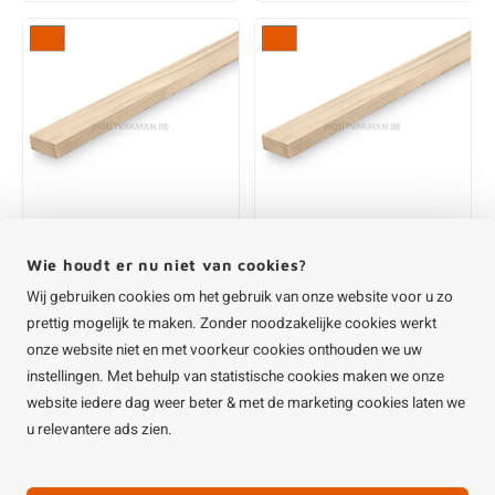
€2,40
€5,90
Vuren panlat - 24x38
Vuren panlat - 28x45
mm - naar dikte
mm - geschaafd - KD
geschaafd - KD
€3,20
€4,00