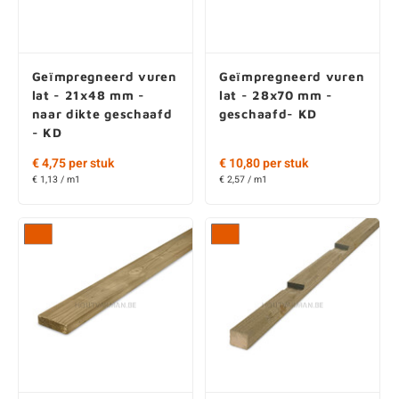
Geïmpregneerd vuren
Geïmpregneerd vuren
lat - 21x48 mm -
lat - 28x70 mm -
naar dikte geschaafd
geschaafd- KD
- KD
€ 4,75 per stuk
€ 10,80 per stuk
€ 1,13 / m1
€ 2,57 / m1
Geïmpregneerd vuren
Geïmpregneerd vuren
panlat - 28x45 mm -
ventilatielat - 21x48