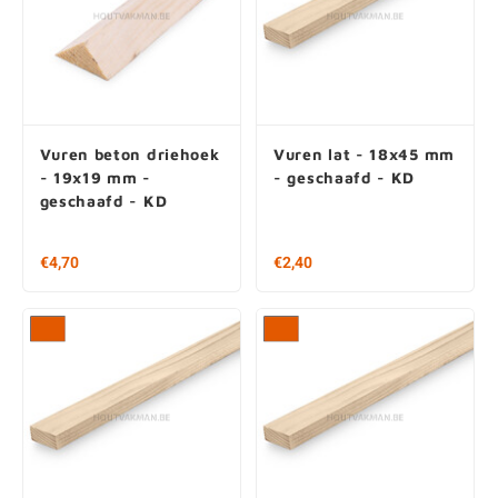
Toestaan
Aanpassen
Vuren beton driehoek
Vuren lat - 18x45 mm
- 19x19 mm -
- geschaafd - KD
geschaafd - KD
Filters
Filters
€4,70
Vanaf € 2,40 per stuk
€ 0,89 / m1