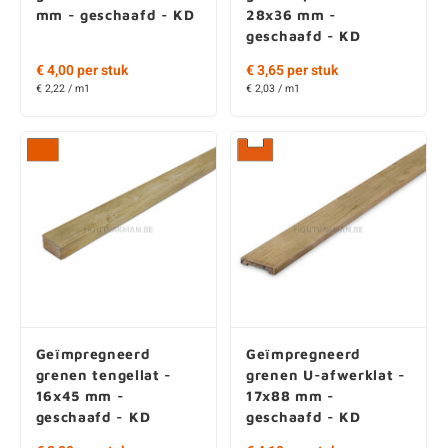
€ 4,00 per stuk
€ 3,65 per stuk
€ 2,22 / m1
€ 2,03 / m1
Geïmpregneerd
Geïmpregneerd
grenen tengellat -
grenen U-afwerklat -
16x45 mm -
17x88 mm -
geschaafd - KD
geschaafd - KD
€ 2,80 per stuk
€ 4,10 per stuk
€ 1,56 / m1
€ 2,24 / m1