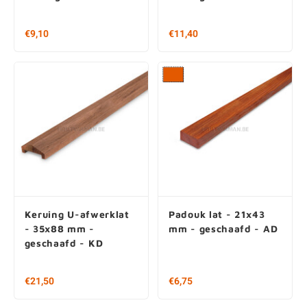
€ 10,35 per stuk
€ 11,40 per stuk
€ 2,16 / m1
€ 2,71 / m1
Keruing U-afwerklat
Padouk lat - 21x43
- 35x88 mm -
mm - geschaafd - AD
geschaafd - KD
€ 21,50 per stuk
Vanaf € 11,65 per stuk
€ 11,94 / m1
€ 7,52 / m1