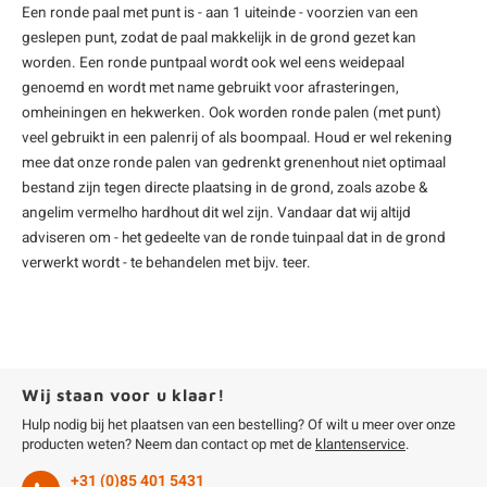
Een ronde
paal met punt
is - aan 1 uiteinde - voorzien van een
geslepen punt, zodat de paal makkelijk in de grond gezet kan
worden. Een ronde puntpaal wordt ook wel eens weidepaal
genoemd en wordt met name gebruikt voor afrasteringen,
omheiningen en hekwerken. Ook worden ronde palen (met punt)
veel gebruikt in een palenrij of als boompaal. Houd er wel rekening
mee dat onze ronde palen van
gedrenkt grenenhout
niet optimaal
bestand zijn tegen directe plaatsing in de grond, zoals
azobe
&
angelim vermelho
hardhout
dit wel zijn. Vandaar dat wij altijd
adviseren om - het gedeelte van de ronde tuinpaal dat in de grond
verwerkt wordt - te behandelen met bijv. teer.
Wij staan voor u klaar!
Hulp nodig bij het plaatsen van een bestelling? Of wilt u meer over onze
producten weten? Neem dan contact op met de
klantenservice
.
+31 (0)85 401 5431