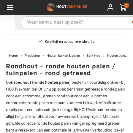
0
Hoofdmenu / Kies uw product
Hoofdmenu / Kies uw hout
Hoofdmenu / Extra
Kies uw product
Kies uw hout
Extra
Kwaliteit en concurrerende prijs
ken
uten planken
hroeven
E
D
H
T
V
G
C
M
P
B
L
R
T
P
U
B
B
B
B
T
Home
Producten
Houten balken & palen
Balk type
Houten palen (rond)
uglas
uten balken & palen
vestiging
E
D
H
T
V
G
C
T
P
B
L
R
T
P
T
P
B
O
B
T
Rondhout - ronde houten palen /
tuinpalen - rond gefreesd
rdhout
uten latten
kkels
E
D
H
T
V
G
C
B
P
B
L
R
T
A
G
S
I
A
Ook
rondhout (ronde houten palen)
bestelt u - voordelig online - bij
HOUTvakman.be! Of u nu op zoek bent naar gefreesde ronde palen
ermowood
uten rabatdelen
handeling
E
D
H
T
V
G
C
U
P
B
L
R
A
V
H
T
voor een schommel, grenen rondhout voor een leibomen
constructie, ronde palen met punt voor een hekwerk of halfronde
coya
uten terrasplanken
ton
regels voor een palissade(bekleding): Bij HOUTvakman.be vindt u
E
D
H
T
V
G
M
A
B
A
R
I
T
O
altijd het juiste rondhout voor uw nieuwe buitenproject! Met onze
gerichte collectie ronde
houten palen
van geïmpregneerd
grenen
ren
uten panelen
lie en doeken
D
T
V
G
S
A
R
V
B
O
bent u verzekerd van een optimale prijs/kwaliteit verhouding, zeker