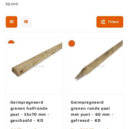
bij ons!
enen
felpoten
V
O
A
Z
P
H
utcomposiet
H
A
V
Filters
aatmateriaal
H
H
H
Geïmpregneerd
Geïmpregneerd
grenen halfronde
grenen ronde paal
paal - 35x70 mm -
met punt - 60 mm -
geschaafd - KD
gefreesd - KD