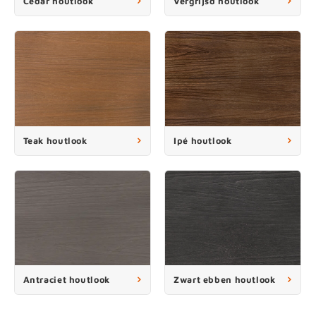
Cedar houtlook
Vergrijsd houtlook
enen
felpoten
V
O
A
Z
P
H
utcomposiet
H
A
V
aatmateriaal
H
H
H
Teak houtlook
Ipé houtlook
Antraciet houtlook
Zwart ebben houtlook