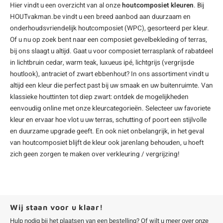
Hier vindt u een overzicht van al onze
houtcomposiet kleuren
. Bij
HOUTvakman.be vindt u een breed aanbod aan duurzaam en
onderhoudsvriendelijk
houtcomposiet (WPC)
, gesorteerd per kleur.
Of u nu op zoek bent naar een
composiet gevelbekleding
of terras,
bij ons slaagt u altijd. Gaat u voor
composiet terrasplank
of rabatdeel
in lichtbruin cedar, warm teak, luxueus ipé, lichtgrijs (vergrijsde
houtlook), antraciet of zwart ebbenhout? In ons assortiment vindt u
altijd een kleur die perfect past bij uw smaak en uw buitenruimte. Van
klassieke houttinten tot diep zwart: ontdek de mogelijkheden
eenvoudig online met onze kleurcategorieën. Selecteer uw favoriete
kleur en ervaar hoe vlot u uw terras, schutting of poort een stijlvolle
en duurzame upgrade geeft. En ook niet onbelangrijk, in het geval
van houtcomposiet blijft de kleur ook jarenlang behouden, u hoeft
zich geen zorgen te maken over verkleuring / vergrijzing!
Wij staan voor u klaar!
Hulp nodig bij het plaatsen van een bestelling? Of wilt u meer over onze