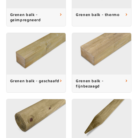
enen
felpoten
V
O
A
Z
P
H
Grenen balk -
Grenen balk - thermo
geïmpregneerd
utcomposiet
H
A
V
aatmateriaal
H
H
H
Grenen balk - geschaafd
Grenen balk -
fijnbezaagd