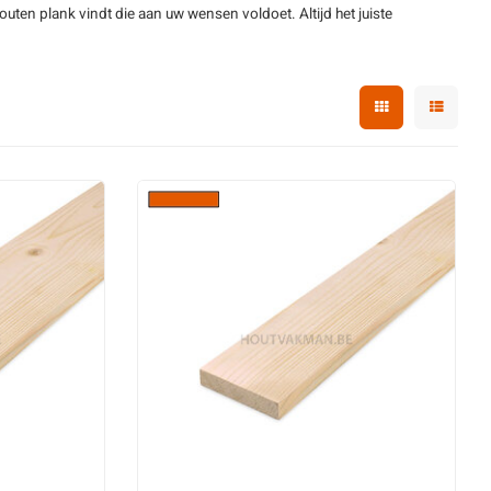
en plank vindt die aan uw wensen voldoet. Altijd het juiste
(kleuren)
Steigerhout
t
t
d
out