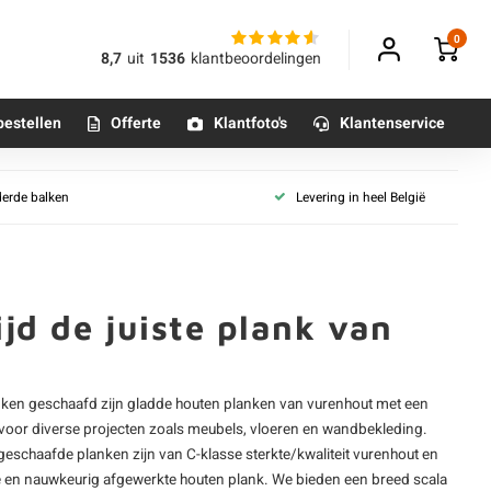
0
8,7
uit
1536
klantbeoordelingen
bestellen
Offerte
Klantfoto's
Klantenservice
en
Vuren voor binnen
derde balken
Levering in heel België
nbehandeld
Vuren panelen
Betonpoeren
eïmpregneerd
n
Vuren bouwhout (onbehandeld)
Betonmortels
art
Vuren bouwhout (gegrond)
hermo
jd de juiste plank van
Vuren collecties
egrond
or binnen
SLS / CLS hout
nd & groef
Tafelpoten - metaal
Vurenhout - geïmpregneerd
verlappend
anken geschaafd zijn
gladde houten planken
van vurenhout met een
Tafel onderstel - metaal
Vuren gevelbekleding
n voor diverse projecten zoals meubels, vloeren en wandbekleding.
en
Vuren dakbeschot
eschaafde planken zijn van C-klasse sterkte/kwaliteit vurenhout en
t rabat
Alle poten & onderstellen
hte en nauwkeurig afgewerkte houten plank. We bieden een breed scala
Vuren mastiek