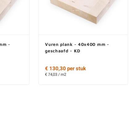
 mm -
Vuren plank - 40x400 mm -
geschaafd - KD
€ 130,30 per stuk
€ 74,03 / m2