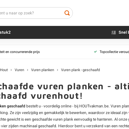
stuk2
Snel 
Vuren planken
Vuren rabatdel
teit en concurrerende prijs
Topcollectie verou
Vuren plank - onbehandeld
Beton sokkels
Vuren rabat - o
Beits
rd
Vuren plank - geïmpregneerd
Blauwsteen sokkels
Vuren rabat - g
Olie - voor buite
Hout
Vuren
Vuren planken
Vuren plank - geschaafd
Vuren plank - thermo
Vuren rabat - zw
Impregneer
Vuren plank - zwart
Vuren rabat - t
Teer
haafde vuren planken - alti
Vuren plank - gegrond
Vuren rabat - g
Olie en lak - vo
chaafd vurenhout!
Vuren plank - geschaafd
Vuren rabat - ta
Oxaalzuur
Vuren plank - fijnbezaagd
Vuren rabat - o
Houtvuller
ken geschaafd
bestelt u - voordelig online - bij HOUTvakman.be. Vuren pl
king. Ze zijn veelzijdig en gemakkelijk te bewerken, waardoor ze ideaal zij
Vuren terrasplanken
Vuren planchett
chte gewicht is een geschaafde
vuren plank
eenvoudig te hanteren. Al onze g
Alle vurenhout planken
Al ons vurenhou
le vier zijden machinaal geschaafd. Hierdoor bent u verzekerd van een rec