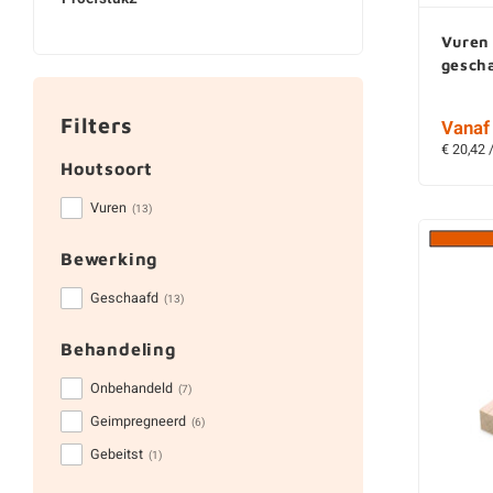
Vuren
gesch
Filters
Vanaf 
€ 20,42 
Houtsoort
Vuren
(13)
Bewerking
Geschaafd
(13)
Behandeling
Onbehandeld
(7)
Geimpregneerd
(6)
Gebeitst
(1)