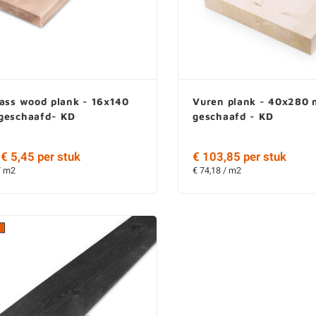
lass wood plank - 16x140
Vuren plank - 40x280
geschaafd- KD
geschaafd - KD
€ 5,45 per stuk
€ 103,85 per stuk
/ m2
€ 74,18 / m2