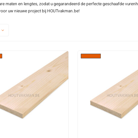
e maten en lengtes, zodat u gegarandeerd de perfecte geschaafde vurenhout
Vuren latten
Vuren tuinhout 
oor uw nieuwe project bij HOUTvakman.be!
Vuren lat - onbehandeld
Groen vurenhou
Vuren lat - geïmpregneerd
Zwart vurenhou
Vuren lat - zwart
Red class woo
Vuren lat - geschaafd
Thermo vurenh
Vuren lat - fijnbezaagd
Vuren ventilatielatten
Alle vurenhout latten