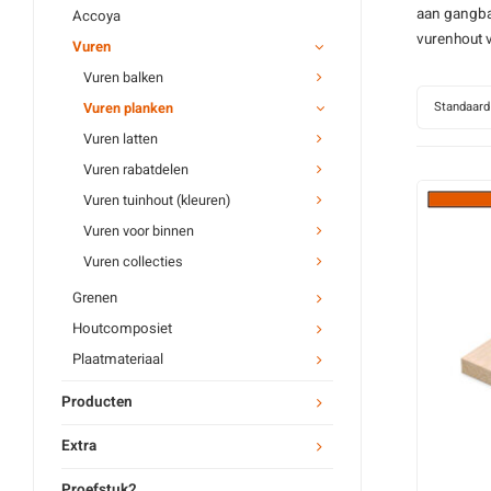
aan gangbar
Accoya
vurenhout
v
Vuren
Vuren balken
Standaard
Vuren planken
Vuren latten
Vuren rabatdelen
Vuren tuinhout (kleuren)
Vuren voor binnen
Vuren collecties
Grenen
Houtcomposiet
Plaatmateriaal
Producten
Extra
Proefstuk2