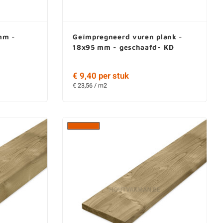
mm -
Geïmpregneerd vuren plank -
18x95 mm - geschaafd- KD
€ 9,40 per stuk
€ 23,56 / m2