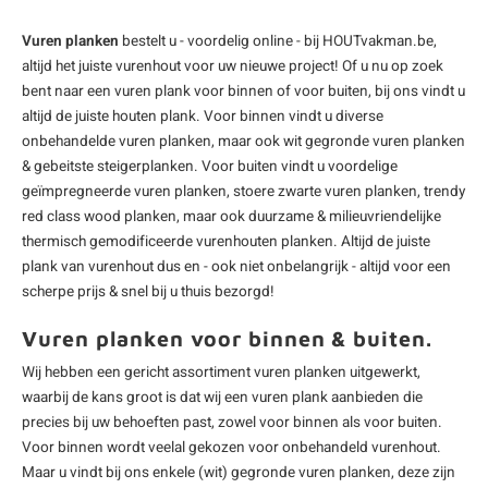
Vuren planken
bestelt u - voordelig online - bij HOUTvakman.be,
altijd het juiste
vurenhout
voor uw nieuwe project! Of u nu op zoek
bent naar een vuren plank voor binnen of voor buiten, bij ons vindt u
altijd de juiste
houten plank
. Voor binnen vindt u diverse
onbehandelde vuren planken
, maar ook wit gegronde vuren planken
& gebeitste
steigerplanken
. Voor buiten vindt u voordelige
geïmpregneerde vuren planken
, stoere
zwarte vuren planken
, trendy
red class wood planken, maar ook duurzame & milieuvriendelijke
thermisch gemodificeerde vurenhouten planken. Altijd de juiste
plank van vurenhout dus en - ook niet onbelangrijk - altijd voor een
scherpe prijs & snel bij u thuis bezorgd!
Vuren planken voor binnen & buiten.
Wij hebben een gericht assortiment vuren planken uitgewerkt,
waarbij de kans groot is dat wij een vuren plank aanbieden die
precies bij uw behoeften past, zowel voor binnen als voor buiten.
Voor binnen wordt veelal gekozen voor onbehandeld vurenhout.
Maar u vindt bij ons enkele
(wit) gegronde vuren planken
, deze zijn