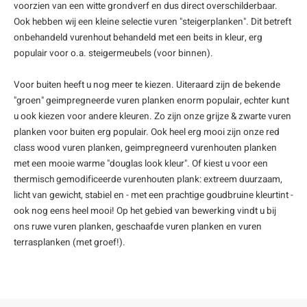
voorzien van een witte grondverf en dus direct overschilderbaar.
Ook hebben wij een kleine selectie vuren "steigerplanken". Dit betreft
onbehandeld vurenhout behandeld met een beits in kleur, erg
populair voor o.a. steigermeubels (voor binnen).
Voor buiten heeft u nog meer te kiezen. Uiteraard zijn de bekende
"groen" geimpregneerde vuren planken enorm populair, echter kunt
u ook kiezen voor andere kleuren. Zo zijn onze grijze & zwarte vuren
planken voor buiten erg populair. Ook heel erg mooi zijn onze red
class wood vuren planken, geimpregneerd vurenhouten planken
met een mooie warme "douglas look kleur". Of kiest u voor een
thermisch gemodificeerde vurenhouten plank: extreem duurzaam,
licht van gewicht, stabiel en - met een prachtige goudbruine kleurtint -
ook nog eens heel mooi! Op het gebied van bewerking vindt u bij
ons
ruwe vuren planken
,
geschaafde vuren planken
en
vuren
terrasplanken
(met groef!).