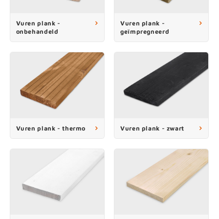
enen
felpoten
V
O
A
Z
P
H
Vuren plank -
Vuren plank -
onbehandeld
geïmpregneerd
utcomposiet
H
A
V
aatmateriaal
H
H
H
Vuren plank - thermo
Vuren plank - zwart