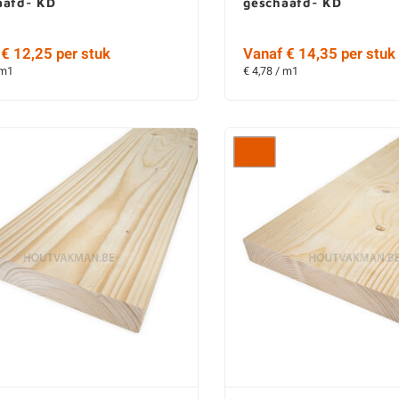
aafd- KD
geschaafd- KD
€ 12,25 per stuk
Vanaf € 14,35 per stuk
 m1
€ 4,78 / m1