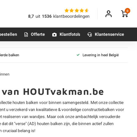
0
8,7
uit
1536
klantbeoordelingen
bestellen
Offerte
Klantfoto's
Klantenservice
g
Balk collecties
derde balken
Levering in heel België
onbehandeld
Houten balk - voor binnen
Betonpoeren
geïmpregneerd
n
Tuinpalen
Betonmortels
binnen
beitst
Houten balk - zwart
egrond
Kepers
en van HOUTvakman.be
or binnen
Dakspanten
entage
llectie
houten balken
voor binnen samengesteld. Met onze collectie
Gordingen
Tafelpoten - metaal
D (vers)
ent u verzekerd van kwalitatieve & voordelige constructiebalken voor
Tafel onderstel - metaal
et realiseren van wandjes. Maar ook onze ambachtelijk verouderde
D 18-20%
Alle balken & palen
d)
at dit "verse" (AD) houten balken zijn, die binnen actief zullen
cruciaal belang is!
D 8-12% (droog)
Alle poten & onderstellen