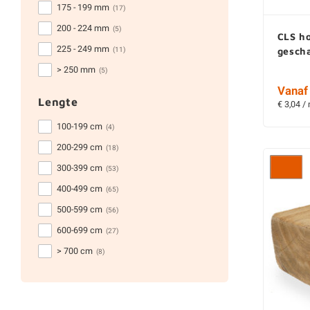
175 - 199 mm
(17)
200 - 224 mm
(5)
CLS h
225 - 249 mm
(11)
gesch
> 250 mm
(5)
Vanaf 
Lengte
€ 3,04 /
100-199 cm
(4)
200-299 cm
(18)
300-399 cm
(53)
400-499 cm
(65)
500-599 cm
(56)
600-699 cm
(27)
> 700 cm
(8)