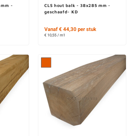
5 mm -
CLS hout balk - 38x285 mm -
geschaafd- KD
Vanaf € 44,30 per stuk
€ 10,55 / m1