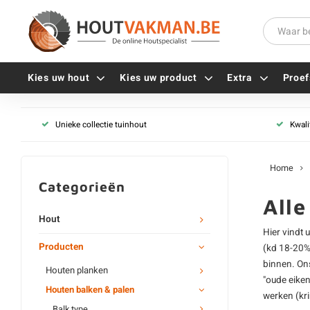
Kies uw hout
Kies uw product
Extra
Proef
Balk type
Unieke collectie tuinhout
Kwali
Universele houtschroeven
Houten balken
Balkdragers
Tellerkopschroeven
Houten onderbalken
Paalhouders
Home
Gevelschroeven
Houten palen (rond)
Stelplaten
Categorieën
Vlonderschroeven
Houten puntpalen
Hoekankers
All
Inox schroeven
Houten piketpaaltjes
Terrasdragers
Hout
Hier vindt u
Verzinkte schroeven
Houten sleufpalen
B-fix
Producten
(kd 18-20
Zwarte schroeven
PuraFix
binnen. O
Houten planken
Verbindingsstukken
"
oude eiken
Houten balken & palen
Alle vijzen
Houten pennen
werken (kr
Balk type