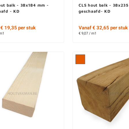
out balk - 38x184 mm -
CLS hout balk - 38x23
aafd - KD
geschaafd- KD
€ 19,35 per stuk
Vanaf € 32,65 per stuk
 m1
€ 9,07 / m1