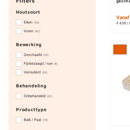
Filters
gesch
Houtsoort
Vanaf 
Eiken
(36)
€ 4,08 /
Vuren
(42)
Bewerking
Geschaafd
(34)
Fijnbezaagd / ruw
(8)
Verouderd
(36)
Behandeling
Onbehandeld
(42)
Producttype
Balk / Paal
(78)