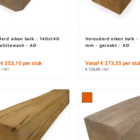
erd eiken balk - 140x140
Verouderd eiken balk -
whitewash - AD
mm - gerookt - AD
€ 253,10 per stuk
Vanaf € 373,35 per stu
 / m1
€ 124,45 / m1