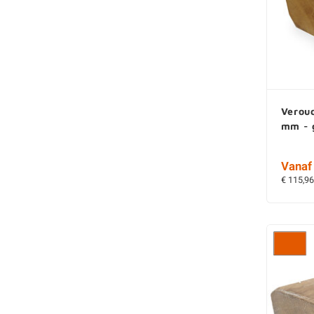
Veroud
mm - 
Vanaf 
€ 115,96