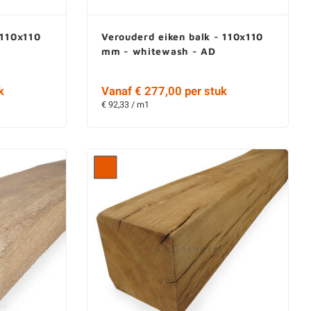
 110x110
Verouderd eiken balk - 110x110
mm - whitewash - AD
k
Vanaf € 277,00 per stuk
€ 92,33 / m1