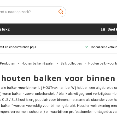
stuk2
Snel 
Balk bewerking
Balk behandelin
teit en concurrerende prijs
Topcollectie verou
Houten balk - geschaafd
Beton sokkels
Houten balk - 
Beits
Houten balk - fijnbezaagd
Blauwsteen sokkels
Houten balk - 
Olie - voor buite
Producten
Houten balken & palen
Balk collecties
Houten balk - voor 
Houten paal - gefreesd
Houten balk - ge
Impregneer
Houten balk - gelamineerd
Houten balk - g
Teer
e houten balken voor binn
Houten balk - verouderd
Olie en lak - vo
Balk vochtperc
 alle
balken voor binnen
bij HOUTvakman.be. Wij hebben een uitgebreide co
Oxaalzuur
Houten balk - A
%)
vuren balken
- zowel onbehandeld / blank als wit gegrond verkrijgbaar - b
Houtvuller
ns
CLS / SLS hout
is erg populair voor binnen, met name als staander voor h
Houten balk - K
(teruggeddroog
 balken
" worden veelvuldig voor binnen gebruikt. Houd er wel rekening mee d
impen, vervormen, scheuren) en waarbij een professionele montage dus van 
Houten balk - K