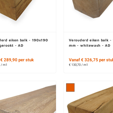
erd eiken balk - 190x190
Verouderd eiken balk -
gerookt - AD
mm - whitewash - AD
€ 289,90 per stuk
Vanaf € 326,75 per stu
 / m1
€ 130,70 / m1