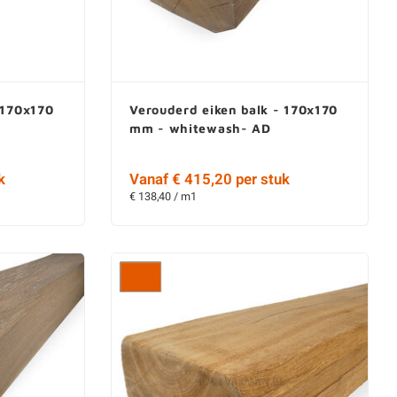
 170x170
Verouderd eiken balk - 170x170
mm - whitewash- AD
k
Vanaf € 415,20 per stuk
€ 138,40 / m1