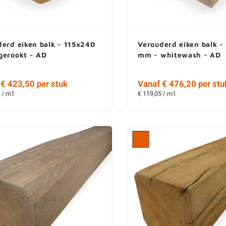
erd eiken balk - 115x240
Verouderd eiken balk -
gerookt - AD
mm - whitewash - AD
€ 423,50 per stuk
Vanaf € 476,20 per stu
 / m1
€ 119,05 / m1