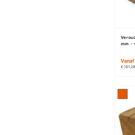
Veroud
mm - 
Vanaf 
€ 101,24