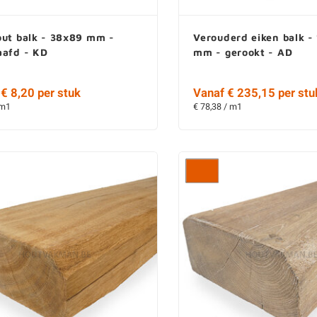
out balk - 38x89 mm -
Verouderd eiken balk -
aafd - KD
mm - gerookt - AD
€ 8,20 per stuk
Vanaf € 235,15 per stu
 m1
€ 78,38 / m1