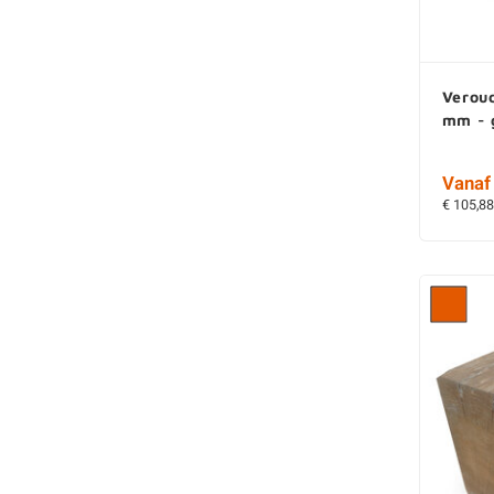
Veroud
mm - 
Vanaf 
€ 105,88