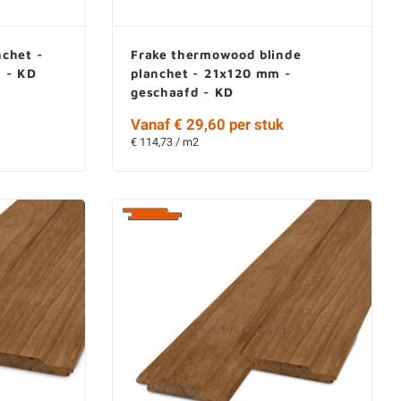
chet -
Frake thermowood blinde
 - KD
planchet - 21x120 mm -
geschaafd - KD
Vanaf € 29,60 per stuk
€ 114,73 / m2