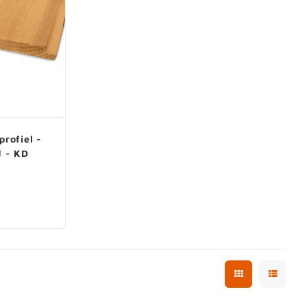
rofiel -
 - KD