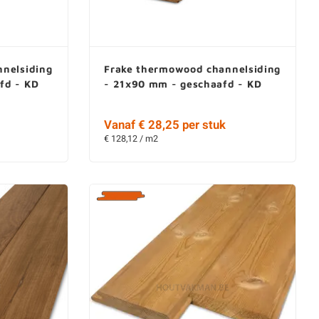
nelsiding
Frake thermowood channelsiding
fd - KD
- 21x90 mm - geschaafd - KD
Vanaf € 28,25 per stuk
€ 128,12 / m2