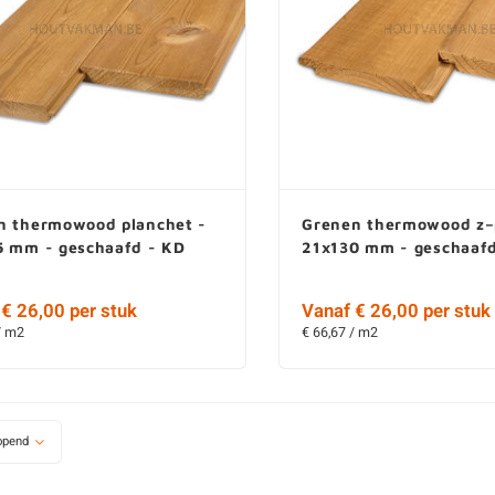
n thermowood planchet -
Grenen thermowood z–p
5 mm - geschaafd - KD
21x130 mm - geschaafd
€ 26,00 per stuk
Vanaf € 26,00 per stuk
/ m2
€ 66,67 / m2
opend