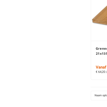
Grene
21x13
Vanaf 
€ 64,20 
Naam opl