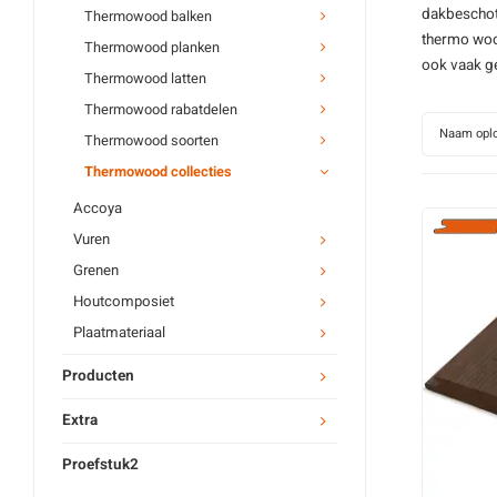
dakbeschot
Thermowood balken
thermo wo
Thermowood planken
ook vaak g
Thermowood latten
Thermowood rabatdelen
Naam opl
Thermowood soorten
Thermowood collecties
Accoya
Vuren
Grenen
Houtcomposiet
Plaatmateriaal
Producten
Extra
Proefstuk2