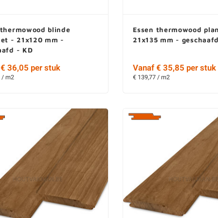
 thermowood blinde
Essen thermowood plan
het - 21x120 mm -
21x135 mm - geschaafd
aafd - KD
€ 36,05 per stuk
Vanaf € 35,85 per stuk
 / m2
€ 139,77 / m2