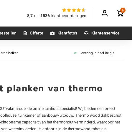
0
8,7
uit
1536
klantbeoordelingen
bestellen
Offerte
Klantfoto's
Klantenservice
oorten
Thermowood collecties
derde balken
Levering in heel België
wood
Thermowood gevelbekleding
Betonpoeren
wood
n
Thermowood dakbeschot
Betonmortels
ood
wood
t planken van thermo
owood
or binnen
ood
Tafelpoten - metaal
OUTvakman.de, de online tuinhout specialist! Wij bieden een breed
Tafel onderstel - metaal
 poolhouse, tuinkamer of aanbouw/uitbouw. Thermo wood dakbeschot
 vochtopname capaciteit van het thermohout verminderd, waardoor het
Alle poten & onderstellen
g van weersinvloeden. Hierdoor zijn de thermowood rabat als