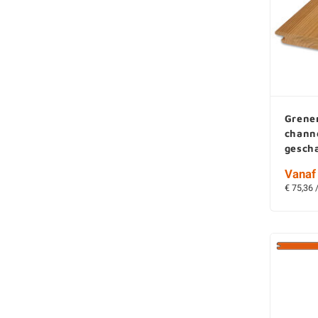
Grene
chann
gesch
Vanaf 
€ 75,36 