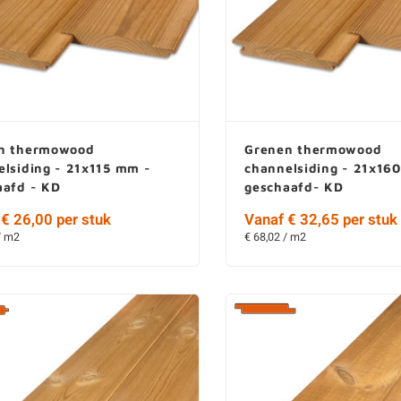
n thermowood
Grenen thermowood
elsiding - 21x115 mm -
channelsiding - 21x16
aafd - KD
geschaafd- KD
€ 26,00 per stuk
Vanaf € 32,65 per stuk
/ m2
€ 68,02 / m2