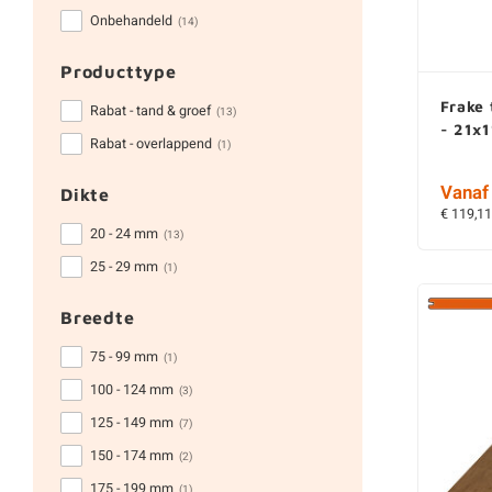
Onbehandeld
(14)
Producttype
Frake
Rabat - tand & groef
(13)
- 21x
Rabat - overlappend
(1)
Vanaf 
Dikte
€ 119,11
20 - 24 mm
(13)
25 - 29 mm
(1)
Breedte
75 - 99 mm
(1)
100 - 124 mm
(3)
125 - 149 mm
(7)
150 - 174 mm
(2)
175 - 199 mm
(1)