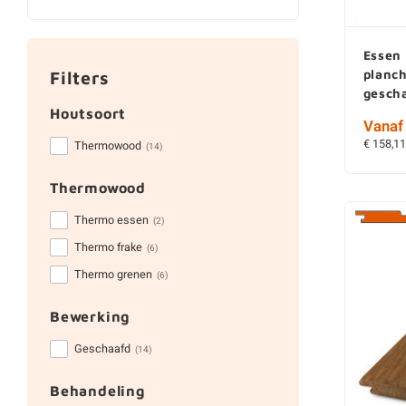
Essen
planc
Filters
gesch
Houtsoort
Vanaf 
€ 158,11
Thermowood
(14)
Thermowood
Thermo essen
(2)
Thermo frake
(6)
Thermo grenen
(6)
Bewerking
Geschaafd
(14)
Behandeling