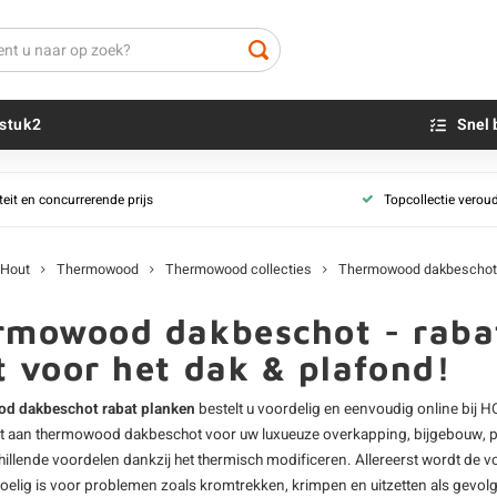
stuk2
Snel 
Thermowood latten
Thermowood s
teit en concurrerende prijs
Topcollectie verou
Thermo lat - geschaafd
Beton sokkels
Ayous thermo
Beits
d
Alle thermohout latten
Blauwsteen sokkels
Essen thermo
Olie - voor buite
Hout
Thermowood
Thermowood collecties
Thermowood dakbeschot
Frake thermow
Impregneer
Thermowood rabatdelen
Tauari thermo
Teer
rmowood dakbeschot - raba
Thermo rabat - tand & groef
Grenen therm
Olie en lak - vo
 voor het dak & plafond!
d
Thermo rabat - overlappend
Vuren thermow
Oxaalzuur
gd
Thermo planchetten
Houtvuller
d dakbeschot rabat planken
bestelt u voordelig en eenvoudig online bij H
Thermo rhombus
t aan
thermowood
dakbeschot voor uw luxueuze overkapping, bijgebouw,
Al ons thermohout rabat
hillende voordelen dankzij het thermisch modificeren. Allereerst wordt de
elig is voor problemen zoals kromtrekken, krimpen en uitzetten als gevol