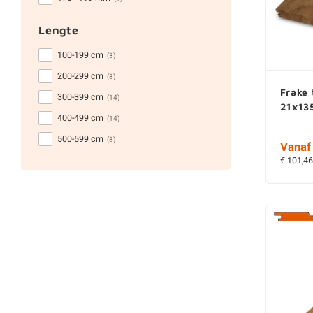
Lengte
100-199 cm
(3)
200-299 cm
(8)
Frake
300-399 cm
(14)
21x13
400-499 cm
(14)
500-599 cm
(8)
Vanaf 
€ 101,46