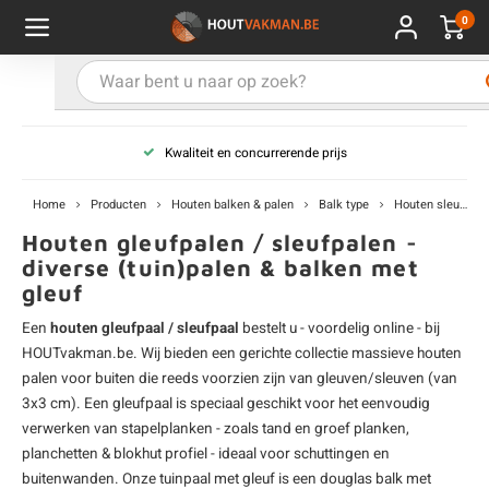
0
Hoofdmenu / Kies uw product
Hoofdmenu / Kies uw hout
Hoofdmenu / Extra
Kies uw product
Kies uw hout
Extra
Kwaliteit en concurrerende prijs
ken
uten planken
hroeven
E
D
H
T
V
G
C
M
P
B
L
R
T
P
U
B
B
B
B
T
Home
Producten
Houten balken & palen
Balk type
Houten sleufpalen
uglas
uten balken & palen
vestiging
E
D
H
T
V
G
C
T
P
B
L
R
T
P
T
P
B
O
B
T
Houten gleufpalen / sleufpalen -
diverse (tuin)palen & balken met
gleuf
rdhout
uten latten
kkels
E
D
H
T
V
G
C
B
P
B
L
R
T
A
G
S
I
A
Een
houten gleufpaal / sleufpaal
bestelt u - voordelig online - bij
ermowood
uten rabatdelen
handeling
E
D
H
T
V
G
C
U
P
B
L
R
A
V
H
T
HOUTvakman.be. Wij bieden een gerichte collectie massieve
houten
palen
voor buiten die reeds voorzien zijn van gleuven/sleuven (van
coya
uten terrasplanken
ton
3x3 cm). Een gleufpaal is speciaal geschikt voor het eenvoudig
E
D
H
T
V
G
M
A
B
A
R
I
T
O
verwerken van stapelplanken - zoals tand en groef planken,
planchetten & blokhut profiel - ideaal voor schuttingen en
ren
uten panelen
lie en doeken
D
T
V
G
S
A
R
V
B
O
buitenwanden. Onze
tuinpaal
met gleuf is een
douglas balk
met