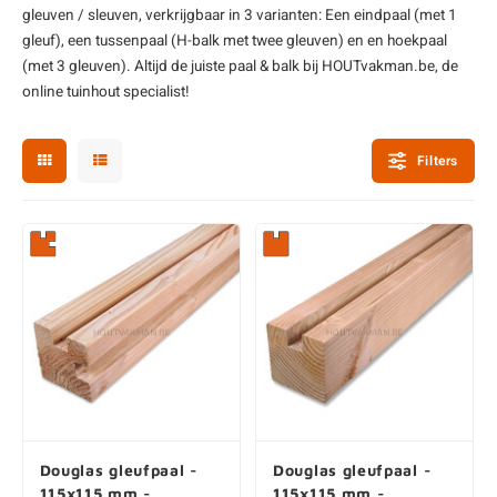
gleuven / sleuven, verkrijgbaar in 3 varianten: Een eindpaal (met 1
enen
felpoten
V
O
A
Z
P
H
gleuf), een tussenpaal (H-balk met twee gleuven) en en hoekpaal
(met 3 gleuven). Altijd de juiste paal &
balk
bij HOUTvakman.be, de
utcomposiet
H
A
V
online tuinhout specialist!
aatmateriaal
H
H
Filters
H
Douglas gleufpaal -
Douglas gleufpaal -
115x115 mm -
115x115 mm -