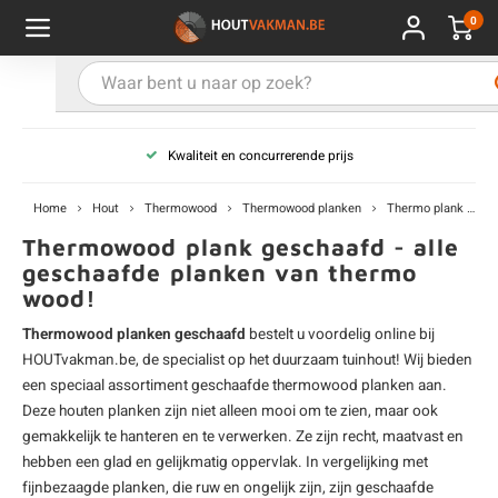
0
Hoofdmenu / Kies uw product
Hoofdmenu / Kies uw hout
Hoofdmenu / Extra
Kies uw product
Kies uw hout
Extra
Kwaliteit en concurrerende prijs
ken
uten planken
hroeven
E
D
H
T
V
G
C
M
P
B
L
R
T
P
U
B
B
B
B
T
Home
Hout
Thermowood
Thermowood planken
Thermo plank - geschaafd
uglas
uten balken & palen
vestiging
E
D
H
T
V
G
C
T
P
B
L
R
T
P
T
P
B
O
B
T
Thermowood plank geschaafd - alle
geschaafde planken van thermo
wood!
rdhout
uten latten
kkels
E
D
H
T
V
G
C
B
P
B
L
R
T
A
G
S
I
A
Thermowood planken geschaafd
bestelt u voordelig online bij
ermowood
uten rabatdelen
handeling
E
D
H
T
V
G
C
U
P
B
L
R
A
V
H
T
HOUTvakman.be, de specialist op het duurzaam tuinhout! Wij bieden
een speciaal assortiment geschaafde thermowood planken aan.
coya
uten terrasplanken
ton
Deze
houten planken
zijn niet alleen mooi om te zien, maar ook
E
D
H
T
V
G
M
A
B
A
R
I
T
O
gemakkelijk te hanteren en te verwerken. Ze zijn recht, maatvast en
hebben een glad en gelijkmatig oppervlak. In vergelijking met
ren
uten panelen
lie en doeken
D
T
V
G
S
A
R
V
B
O
fijnbezaagde planken, die ruw en ongelijk zijn, zijn geschaafde