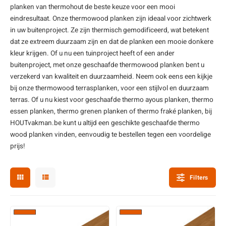
planken van thermohout de beste keuze voor een mooi
enen
felpoten
V
O
A
Z
P
H
eindresultaat. Onze
thermowood
planken zijn ideaal voor zichtwerk
in uw buitenproject. Ze zijn thermisch gemodificeerd, wat betekent
utcomposiet
H
A
V
dat ze extreem duurzaam zijn en dat de planken een mooie donkere
kleur krijgen. Of u nu een tuinproject heeft of een ander
aatmateriaal
H
H
buitenproject, met onze geschaafde
thermowood planken
bent u
verzekerd van kwaliteit en duurzaamheid. Neem ook eens een kijkje
bij onze
thermowood terrasplanken
, voor een stijlvol en duurzaam
H
terras. Of u nu kiest voor geschaafde
thermo ayous
planken, thermo
essen planken,
thermo grenen
planken of
thermo fraké
planken, bij
HOUTvakman.be kunt u altijd een geschikte geschaafde thermo
wood planken vinden, eenvoudig te bestellen tegen een voordelige
prijs!
Filters