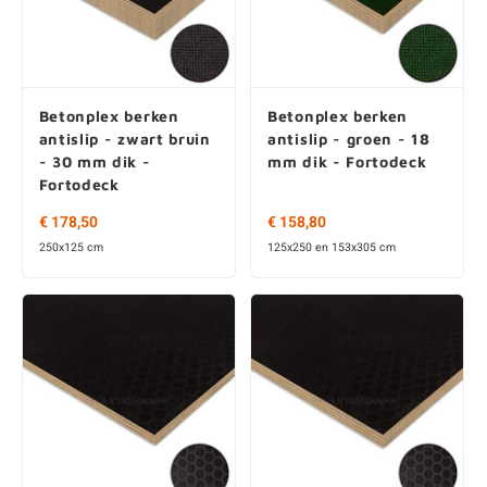
Betonplex berken
Betonplex berken
antislip - zwart bruin
antislip - groen - 18
- 30 mm dik -
mm dik - Fortodeck
Fortodeck
€ 178,50
€ 158,80
250x125 cm
125x250 en 153x305 cm