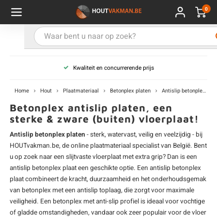
0
Hoofdmenu / Kies uw product
Hoofdmenu / Kies uw hout
Hoofdmenu / Extra
Kies uw product
Kies uw hout
Extra
Kwaliteit en concurrerende prijs
ken
uten planken
hroeven
E
D
H
T
V
G
C
M
P
B
L
R
T
P
U
B
B
B
B
T
Home
Hout
Plaatmateriaal
Betonplex platen
Antislip betonplex
uglas
uten balken & palen
vestiging
E
D
H
T
V
G
C
T
P
B
L
R
T
P
T
P
B
O
B
T
Betonplex antislip platen, een
sterke & zware (buiten) vloerplaat!
rdhout
uten latten
kkels
E
D
H
T
V
G
C
B
P
B
L
R
T
A
G
S
I
A
Antislip betonplex platen
- sterk, watervast, veilig en veelzijdig - bij
HOUTvakman.be, de online
plaatmateriaal
specialist van België. Bent
ermowood
uten rabatdelen
handeling
E
D
H
T
V
G
C
U
P
B
L
R
A
V
H
T
u op zoek naar een slijtvaste vloerplaat met extra grip? Dan is een
antislip betonplex plaat een geschikte optie. Een antislip betonplex
coya
uten terrasplanken
ton
plaat combineert de kracht, duurzaamheid en het onderhoudsgemak
E
D
H
T
V
G
M
A
B
A
R
I
T
O
van
betonplex
met een antislip toplaag, die zorgt voor maximale
veiligheid. Een betonplex met anti-slip profiel is ideaal voor vochtige
ren
uten panelen
lie en doeken
D
T
V
G
S
A
R
V
B
O
of gladde omstandigheden, vandaar ook zeer populair voor de vloer