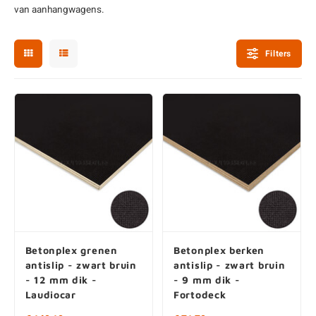
van aanhangwagens.
enen
felpoten
V
O
A
Z
P
H
utcomposiet
H
A
V
Filters
aatmateriaal
H
H
H
Betonplex grenen
Betonplex berken
antislip - zwart bruin
antislip - zwart bruin
- 12 mm dik -
- 9 mm dik -
Laudiocar
Fortodeck