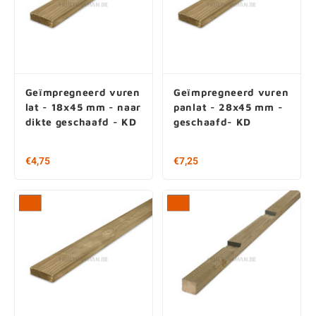
Geïmpregneerd vuren
Geïmpregneerd vuren
lat - 18x45 mm - naar
panlat - 28x45 mm -
dikte geschaafd - KD
geschaafd- KD
€ 4,75 per stuk
€ 7,25 per stuk
€ 1,13 / m1
€ 1,73 / m1