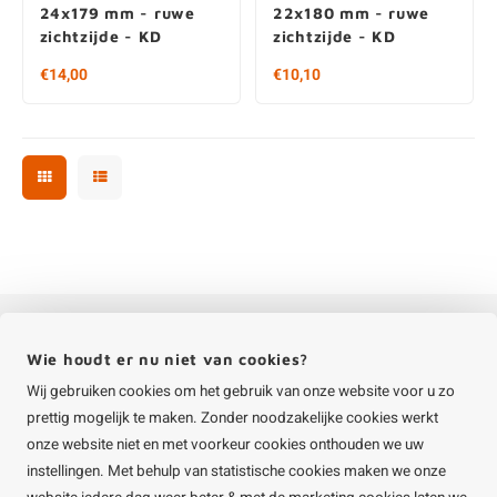
24x179 mm - ruwe
22x180 mm - ruwe
zichtzijde - KD
zichtzijde - KD
€14,00
€10,10
Wij staan voor u klaar!
Hulp nodig bij het plaatsen van een bestelling? Of wilt u meer over onze
producten weten? Neem dan contact op met de
klantenservice
.
+31 (0)85 401 5431
info@houtvakman.be
Stuur ons een e-mail