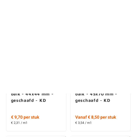
Geïmpregneerd vuren
Geïmpregneerd vuren
balk - 44x44 mm -
balk - 45x70 mm -
geschaafd - KD
geschaafd - KD
€ 9,70 per stuk
Vanaf € 8,50 per stuk
€ 2,31 / m1
€ 3,54 / m1