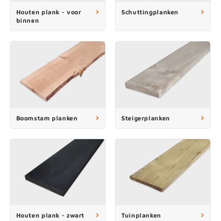
enen
felpoten
V
O
A
Z
P
H
Houten plank - voor
Schuttingplanken
binnen
utcomposiet
H
A
V
aatmateriaal
H
H
H
Boomstam planken
Steigerplanken
Houten plank - zwart
Tuinplanken