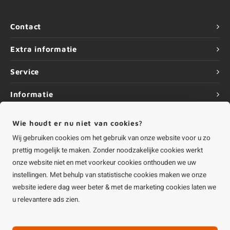
Contact
Extra informatie
Service
Informatie
Wie houdt er nu niet van cookies?
Wij gebruiken cookies om het gebruik van onze website voor u zo
prettig mogelijk te maken. Zonder noodzakelijke cookies werkt
©
Copyright
2026 HOUTvakman.be | HOUTvakman.be is onderdeel van
Roca
Online BV
onze website niet en met voorkeur cookies onthouden we uw
instellingen. Met behulp van statistische cookies maken we onze
website iedere dag weer beter & met de marketing cookies laten we
u relevantere ads zien.