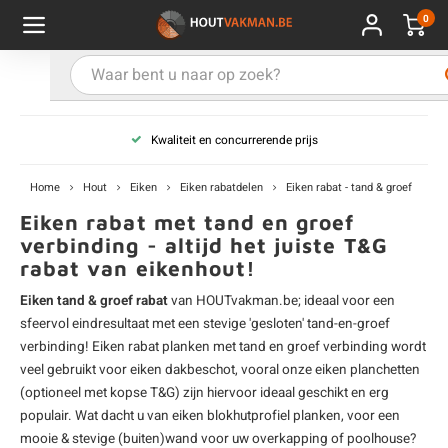
0
Hoofdmenu / Kies uw product
Hoofdmenu / Kies uw hout
Hoofdmenu / Extra
Kies uw product
Kies uw hout
Extra
Kwaliteit en concurrerende prijs
ken
uten planken
hroeven
E
D
H
T
V
G
C
M
P
B
L
R
T
P
U
B
B
B
B
T
Home
Hout
Eiken
Eiken rabatdelen
Eiken rabat - tand & groef
uglas
uten balken & palen
vestiging
E
D
H
T
V
G
C
T
P
B
L
R
T
P
T
P
B
O
B
T
Eiken rabat met tand en groef
verbinding - altijd het juiste T&G
rabat van eikenhout!
rdhout
uten latten
kkels
E
D
H
T
V
G
C
B
P
B
L
R
T
A
G
S
I
A
Eiken tand & groef rabat
van HOUTvakman.be; ideaal voor een
ermowood
uten rabatdelen
handeling
E
D
H
T
V
G
C
U
P
B
L
R
A
V
H
T
sfeervol eindresultaat met een stevige 'gesloten' tand-en-groef
verbinding!
Eiken rabat
planken met tand en groef verbinding wordt
coya
uten terrasplanken
ton
veel gebruikt voor
eiken dakbeschot
, vooral onze
eiken planchetten
E
D
H
T
V
G
M
A
B
A
R
I
T
O
(optioneel met kopse T&G) zijn hiervoor ideaal geschikt en erg
populair. Wat dacht u van eiken blokhutprofiel planken, voor een
ren
uten panelen
lie en doeken
D
T
V
G
S
A
R
V
B
O
mooie & stevige (buiten)wand voor uw overkapping of poolhouse?