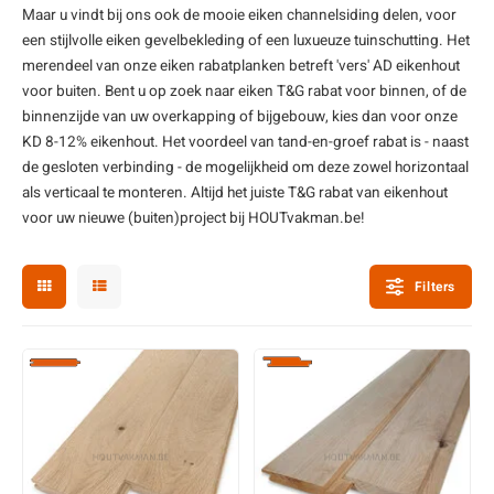
Maar u vindt bij ons ook de mooie eiken channelsiding delen, voor
enen
felpoten
V
O
A
Z
P
H
een stijlvolle
eiken gevelbekleding
of een luxueuze tuinschutting. Het
merendeel van onze eiken rabatplanken betreft 'vers' AD eikenhout
utcomposiet
H
A
V
voor buiten. Bent u op zoek naar eiken T&G rabat voor binnen, of de
binnenzijde van uw overkapping of bijgebouw, kies dan voor onze
aatmateriaal
H
H
KD 8-12%
eikenhout
. Het voordeel van tand-en-groef rabat is - naast
de gesloten verbinding - de mogelijkheid om deze zowel horizontaal
als verticaal te monteren. Altijd het juiste T&G rabat van eikenhout
H
voor uw nieuwe (buiten)project bij HOUTvakman.be!
Filters