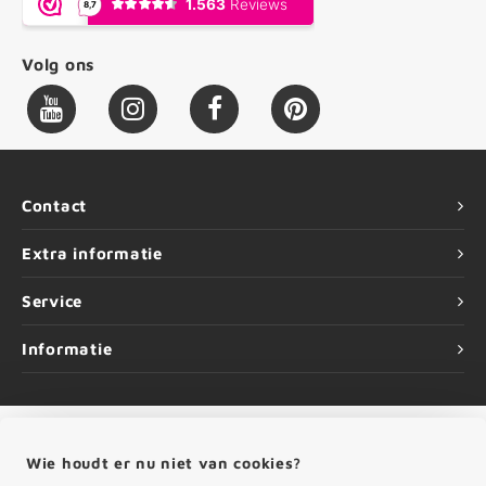
Volg ons
Contact
Extra informatie
Service
Informatie
Wie houdt er nu niet van cookies?
©
Copyright
2026 HOUTvakman.be | HOUTvakman.be is onderdeel van
Roca
Online BV