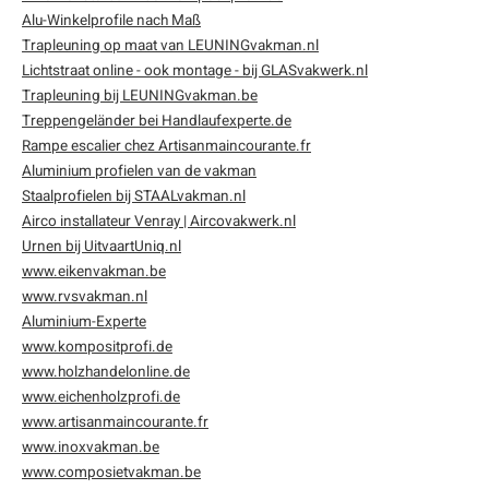
Alu-Winkelprofile nach Maß
enen
felpoten
V
O
A
Z
P
H
Trapleuning op maat van LEUNINGvakman.nl
Lichtstraat online - ook montage - bij GLASvakwerk.nl
utcomposiet
H
A
V
Trapleuning bij LEUNINGvakman.be
Treppengeländer bei Handlaufexperte.de
aatmateriaal
H
H
Rampe escalier chez Artisanmaincourante.fr
Aluminium profielen van de vakman
H
Staalprofielen bij STAALvakman.nl
Airco installateur Venray | Aircovakwerk.nl
Urnen bij UitvaartUniq.nl
www.eikenvakman.be
www.rvsvakman.nl
Aluminium-Experte
www.kompositprofi.de
www.holzhandelonline.de
www.eichenholzprofi.de
www.artisanmaincourante.fr
www.inoxvakman.be
www.composietvakman.be