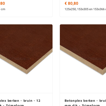
,80
€ 80,80
5 cm
125x250, 153x305 en 153x366
lex berken - bruin - 12
Betonplex berken - brui
k - Trimaform
mm dik - Trimaform