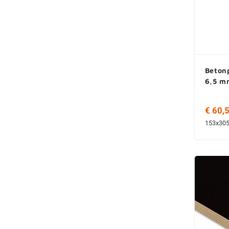
Betonp
6,5 m
€ 60,
153x305