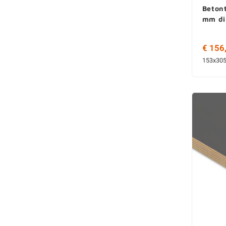
Betont
mm di
€ 156
153x30