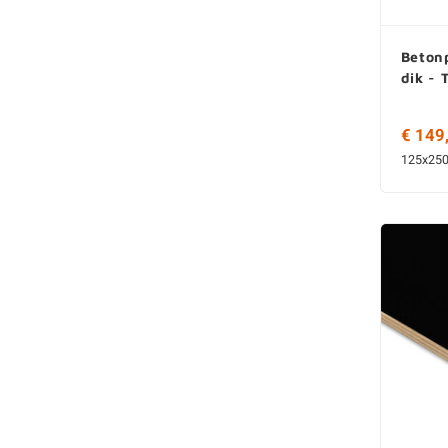
Betonp
dik - 
€ 149
125x25