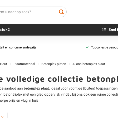
stuk2
Snel 
Betonplex platen
Spaanplaten
teit en concurrerende prijs
Topcollectie verou
Antislip betonplex
Beton sokkels
Onbehandeld sp
Beits
tervast)
Berken betonplex
Blauwsteen sokkels
Groene spaanpl
Olie - voor buite
Hout
Plaatmateriaal
Betonplex platen
Al ons betonplex plaat
Grenen betonplex
Melamine spaan
Impregneer
Hardhout betonplex
Gegronde spaanp
Teer
 volledige collectie betonp
Al ons betonplex plaat
Al ons spaan pl
Olie en lak - vo
ige aanbod aan
betonplex plaat
, ideaal voor vochtige (buiten) toepassingen
Oxaalzuur
Underlayment platen
OSB platen
en
betontriplex
met een glad oppervlak vindt u bij ons ook een ruime collect
Houtvuller
erpe prijs en vlug in huis!
Elliotes Pine underlayment
OSB platen met 
Radiata Pine underlayment
OSB platen met
Vuren underlayment
Al ons OSB plaa