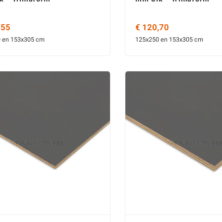
,55
€ 120,70
 en 153x305 cm
125x250 en 153x305 cm