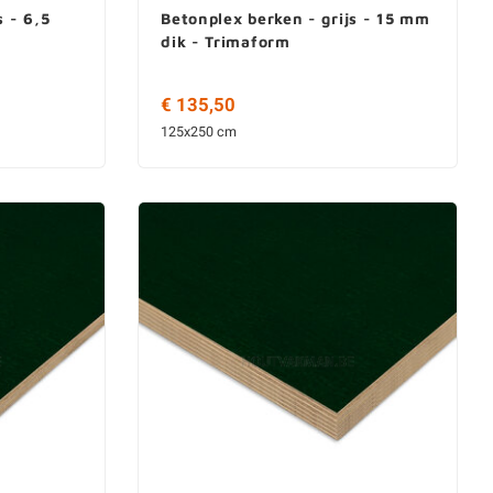
s - 6,5
Betonplex berken - grijs - 15 mm
dik - Trimaform
€ 135,50
125x250 cm