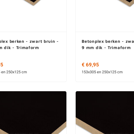
lex berken - zwart bruin -
Betonplex berken - zwa
m dik - Trimaform
9 mm dik - Trimaform
55
€ 69,95
 en 250x125 cm
153x305 en 250x125 cm