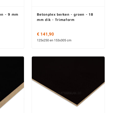
oen - 9 mm
Betonplex berken - groen - 18
mm dik - Trimaform
€ 141,90
125x250 en 153x305 cm