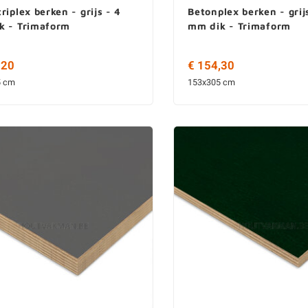
riplex berken - grijs - 4
Betonplex berken - grij
k - Trimaform
mm dik - Trimaform
,20
€ 154,30
5 cm
153x305 cm