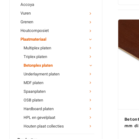
Mahonie multiplex
Accoya
Beuken multiplex
Vuren
Grenen multiplex
Grenen
Al ons multiplex plaat
Houtcomposiet
Plaatmateriaal
Triplex platen
Multiplex platen
Betontriplex
Triplex platen
Buigtriplex
Betonplex platen
Berken triplex
Underlayment platen
Populieren triplex
MDF platen
Al ons triplex plaat
Spaanplaten
OSB platen
Hardboard platen
HPL en gevelplaat
Betont
mm di
Houten plaat collecties