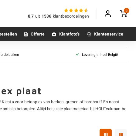
0
8,7
uit
1536
klantbeoordelingen
bestellen
Offerte
Klantfoto's
Klantenservice
HPL en gevelplaat
derde balken
Levering in heel België
aanplaat
HPL plaat
Betonpoeren
aat (vochtwerend)
n
Compactplaat
Betonmortels
plaat
Trespa plaat
laat (wit)
Rockpanel platen
lex plaat
aat
or binnen
Multiplex gevelplaten
! Kiest u voor
betonplex van berken
, grenen of hardhout? En naast
Al ons gevelbekleding plaat
Tafelpoten - metaal
ie
antislip betonplex
. Altijd het juiste plaatmateriaal bij HOUTvakman.be
Tafel onderstel - metaal
rechte rand
Houten plaat collecties
 T&G
Brandwerende plaat
Alle poten & onderstellen
t
Vloerplaat