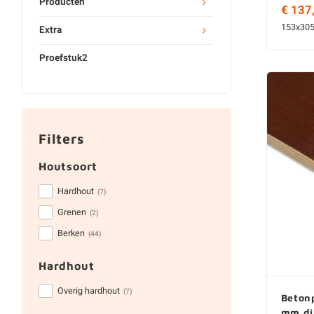
Producten
€ 137
153x30
Extra
Proefstuk2
Filters
Houtsoort
Hardhout
(7)
Grenen
(2)
Berken
(44)
Hardhout
Overig hardhout
(7)
Betonp
mm di