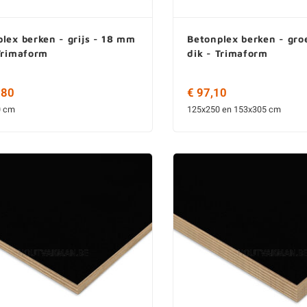
lex berken - grijs - 18 mm
Betonplex berken - gr
Trimaform
dik - Trimaform
,80
€ 97,10
0 cm
125x250 en 153x305 cm