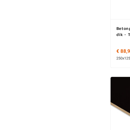
Beton
dik - 
€ 88,
250x12