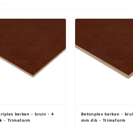
Watervast verlijmd underlayment
Hardboard plat
Underlayment met T&G
Witte hardboar
Al ons underlayment plaat
Vochtwerende 
MDF platen
Softboard
Onbehandeld MDF
Al ons hardboar
Gegrond MDF (wit)
MDF met lakdraagfolie
Groene MDF (vochtwerend)
MDF voor buiten (watervast)
Zwarte MDF
Al ons MDF plaat
riplex berken - bruin - 4
Betonplex berken - brui
k - Trimaform
mm dik - Trimaform