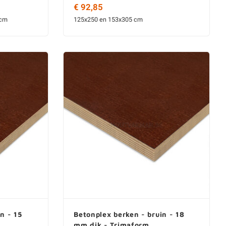
€ 92,85
 cm
125x250 en 153x305 cm
n - 15
Betonplex berken - bruin - 18
mm dik - Trimaform