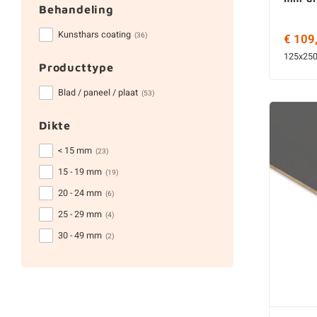
Behandeling
Kunsthars coating
(36)
€ 109
125x250
Producttype
Blad / paneel / plaat
(53)
Dikte
< 15 mm
(23)
15 - 19 mm
(19)
20 - 24 mm
(6)
25 - 29 mm
(4)
30 - 49 mm
(2)