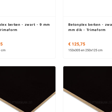
plex berken - zwart - 9 mm
Betonplex berken - zwa
Trimaform
mm dik - Trimaform
95
€ 125,75
5 cm
153x305 en 250x125 cm