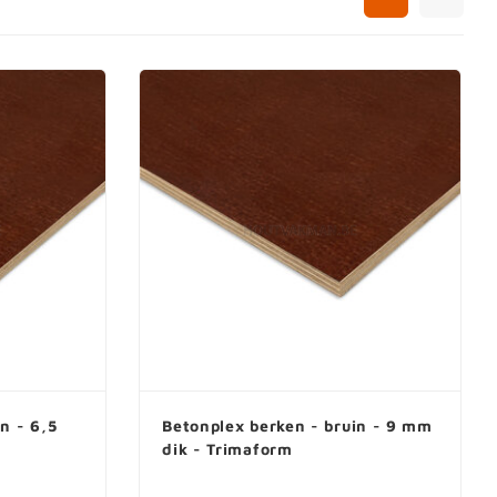
Biobased plaat
en
Vochtwerende plaat
d
Watervaste plaat
hardboard
Meubelplaat
Vezelplaten
d plaat
Volkernplaat
Dakplaat
Constructieplaat
Deurplaat
Witte platen
Zwarte platen
n - 6,5
Betonplex berken - bruin - 9 mm
dik - Trimaform