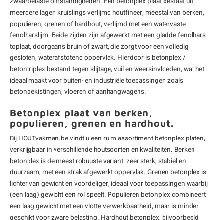
zwaarbelaste omstandigheden. Een betonplex plaat bestaat uit
meerdere lagen kruislings verlijmd houtfineer, meestal van berken,
populieren, grenen of hardhout, verlijmd met een watervaste
fenolharslijm. Beide zijden zijn afgewerkt met een gladde fenolhars
toplaat, doorgaans bruin of zwart, die zorgt voor een volledig
gesloten, waterafstotend oppervlak. Hierdoor is betonplex /
betontriplex
bestand tegen slijtage, vuil en weersinvloeden, wat het
ideaal maakt voor buiten- en industriële toepassingen zoals
betonbekistingen, vloeren of aanhangwagens.
Betonplex plaat van berken,
populieren, grenen en hardhout.
Bij HOUTvakman.be vindt u een ruim assortiment betonplex platen,
verkrijgbaar in verschillende houtsoorten en kwaliteiten. Berken
betonplex is de meest robuuste variant: zeer sterk, stabiel en
duurzaam, met een strak afgewerkt oppervlak. Grenen betonplex is
lichter van gewicht en voordeliger, ideaal voor toepassingen waarbij
(een laag) gewicht een rol speelt. Populieren betonplex combineert
een laag gewicht met een vlotte verwerkbaarheid, maar is minder
geschikt voor zware belasting. Hardhout betonplex, bijvoorbeeld