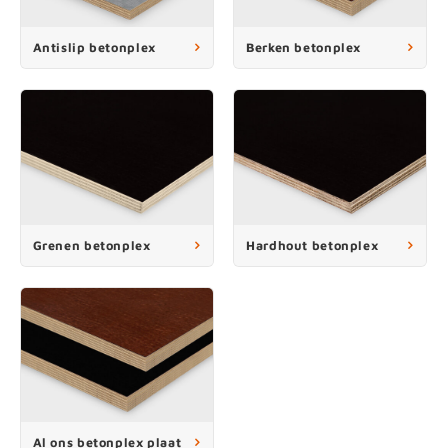
enen
felpoten
V
O
A
Z
P
H
Antislip betonplex
Berken betonplex
utcomposiet
H
A
V
aatmateriaal
H
H
H
Grenen betonplex
Hardhout betonplex
Al ons betonplex plaat