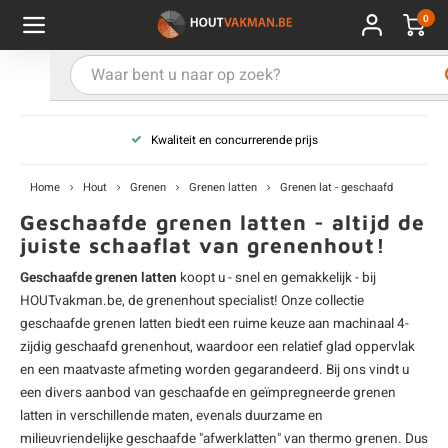
0
Hoofdmenu / Kies uw product
Hoofdmenu / Kies uw hout
Hoofdmenu / Extra
Kies uw product
Kies uw hout
Extra
Kwaliteit en concurrerende prijs
ken
uten planken
hroeven
E
D
H
T
V
G
C
M
P
B
L
R
T
P
U
B
B
B
B
T
Home
Hout
Grenen
Grenen latten
Grenen lat - geschaafd
uglas
uten balken & palen
vestiging
E
D
H
T
V
G
C
T
P
B
L
R
T
P
T
P
B
O
B
T
Geschaafde grenen latten - altijd de
juiste schaaflat van grenenhout!
rdhout
uten latten
kkels
E
D
H
T
V
G
C
B
P
B
L
R
T
A
G
S
I
A
Geschaafde grenen latten
koopt u - snel en gemakkelijk - bij
HOUTvakman.be, de
grenenhout
specialist! Onze collectie
ermowood
uten rabatdelen
handeling
E
D
H
T
V
G
C
U
P
B
L
R
A
V
H
T
geschaafde grenen latten biedt een ruime keuze aan machinaal 4-
zijdig geschaafd grenenhout, waardoor een relatief glad oppervlak
coya
uten terrasplanken
ton
en een maatvaste afmeting worden gegarandeerd. Bij ons vindt u
E
D
H
T
V
G
M
A
B
A
R
I
T
O
een divers aanbod van geschaafde en geïmpregneerde
grenen
latten
in verschillende maten, evenals duurzame en
ren
uten panelen
lie en doeken
D
T
V
G
S
A
R
V
B
O
milieuvriendelijke geschaafde "afwerklatten" van thermo grenen. Dus