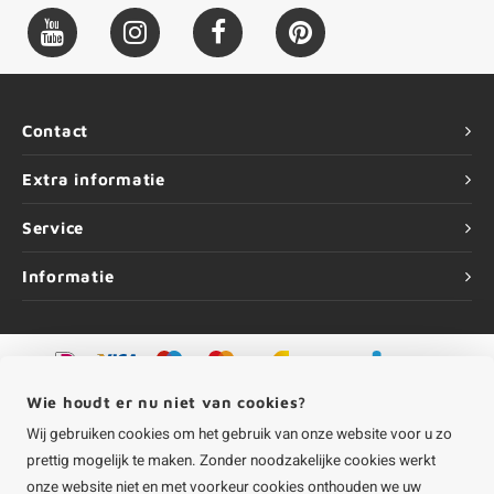
Contact
Extra informatie
Service
Informatie
©
Copyright
2026 HOUTvakman.be | HOUTvakman.be is onderdeel van
Roca
Wie houdt er nu niet van cookies?
Online BV
Wij gebruiken cookies om het gebruik van onze website voor u zo
prettig mogelijk te maken. Zonder noodzakelijke cookies werkt
onze website niet en met voorkeur cookies onthouden we uw