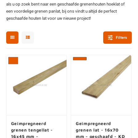
als u op zoek bent naar een geschaafde grenenhouten hoeklat of
enen
felpoten
V
O
A
Z
P
H
een voordelige grenen panlat, bij ons vindt u altijd de perfect
geschaafde
houten lat
voor uw nieuwe project!
utcomposiet
H
A
V
Filters
aatmateriaal
H
H
H
Geïmpregneerd
Geïmpregneerd
grenen tengellat -
grenen lat - 16x70
16x45 mm -
mm - geschaafd - KD