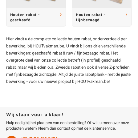
enen
felpoten
V
O
A
Z
P
H
Houten rabat -
Houten rabat -
geschaafd
fijnbezaagd
utcomposiet
H
A
V
aatmateriaal
H
H
Hier vindt u de complete collectie
houten rabat
, onderverdeeld per
bewerking, bij HOUTvakman.be. U vindt bij ons drie verschillende
bewerkingen:
geschaafd rabat
&
ruw / fijnbezaagd rabat
. Het
H
overgrote deel van onze collectie betreft (in profiel) geschaafd
rabat, maar wij bieden o.a. Zweeds rabat en ook diverse Z-profielen
met fijnbezaagde zichtzijde. Altijd de juiste rabatplank - met de juiste
bewerking - voor uw nieuwe project bij HOUTvakman.be!
Wij staan voor u klaar!
Hulp nodig bij het plaatsen van een bestelling? Of wilt u meer over onze
producten weten? Neem dan contact op met de
klantenservice
.