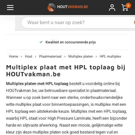
0
Hoofdmenu / Kies uw product
Hoofdmenu / Kies uw hout
Hoofdmenu / Extra
Kies uw product
Kies uw hout
Extra
Kwaliteit en concurrerende prijs
ken
uten planken
hroeven
E
D
H
T
V
G
C
M
P
B
L
R
T
P
U
B
B
B
B
T
Home
Hout
Plaatmateriaal
Multiplex platen
HPL multiplex
uglas
uten balken & palen
vestiging
E
D
H
T
V
G
C
T
P
B
L
R
T
P
T
P
B
O
B
T
Multiplex plaat met HPL toplaag bij
HOUTvakman.be
rdhout
uten latten
kkels
E
D
H
T
V
G
C
B
P
B
L
R
T
A
G
S
I
A
Multiplex platen met HPL toplaag
bestelt u voordelig online bij
HOUTvakman.be, uw betrouwbare specialist in
plaatmateriaal
.
ermowood
uten rabatdelen
handeling
E
D
H
T
V
G
C
U
P
B
L
R
A
V
H
T
Wanneer u op zoek bent naar een sterke, onderhoudsvriendelijke
witte multiplex plaat voor binnentoepassingen, is multiplex met een
coya
uten terrasplanken
ton
HPL toplaag een uitstekende keuze. Multiplex met een HPL toplaag,
E
D
H
T
V
G
M
A
B
A
R
I
T
O
waarbij HPL staat voor High Pressure Laminate, heeft een bijzonder
harde en slijtvaste afwerking. Naast een mooie, gelijkmatige witte
ren
uten panelen
lie en doeken
D
T
V
G
S
A
R
V
B
O
kleur zijn deze
multiplex platen
ook goed bestand tegen vuil en