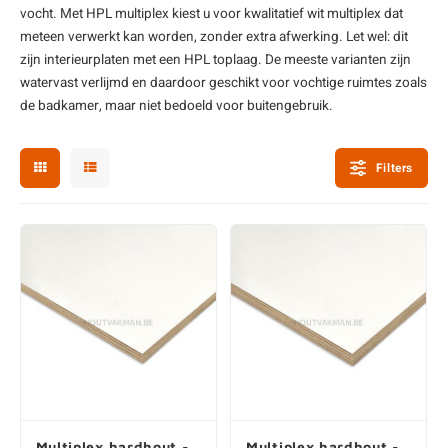
vocht. Met HPL multiplex kiest u voor kwalitatief wit multiplex dat
enen
felpoten
V
O
A
Z
P
H
meteen verwerkt kan worden, zonder extra afwerking. Let wel: dit
zijn interieurplaten met een HPL toplaag. De meeste varianten zijn
utcomposiet
H
A
V
watervast verlijmd en daardoor geschikt voor vochtige ruimtes zoals
de badkamer, maar niet bedoeld voor buitengebruik.
aatmateriaal
H
H
Filters
H
Multiplex hardhout -
Multiplex hardhout -