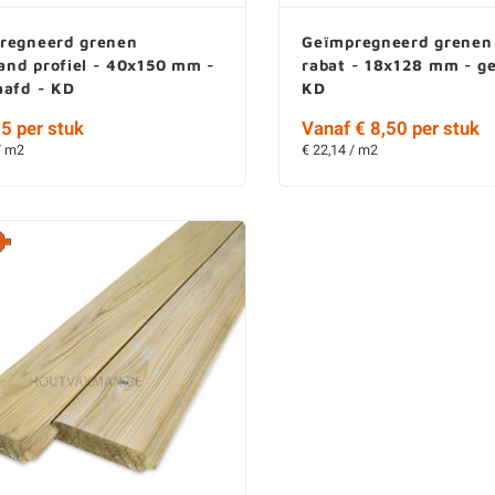
regneerd grenen
Geïmpregneerd grenen
nd profiel - 40x150 mm -
rabat - 18x128 mm - g
aafd - KD
KD
5 per stuk
Vanaf € 8,50 per stuk
/ m2
€ 22,14 / m2