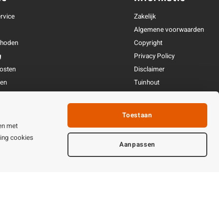
rvice
Zakelijk
Algemene voorwaarden
thoden
Copyright
g
Privacy Policy
osten
Disclaimer
ren
Tuinhout
Linkpartners
fhandeling
Toestaan
ijden & contact
en met
ting cookies
Aanpassen