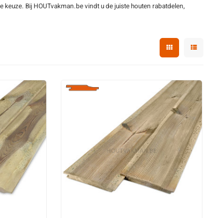
e keuze. Bij HOUTvakman.be vindt u de juiste
houten rabatdelen
,
ut
hout