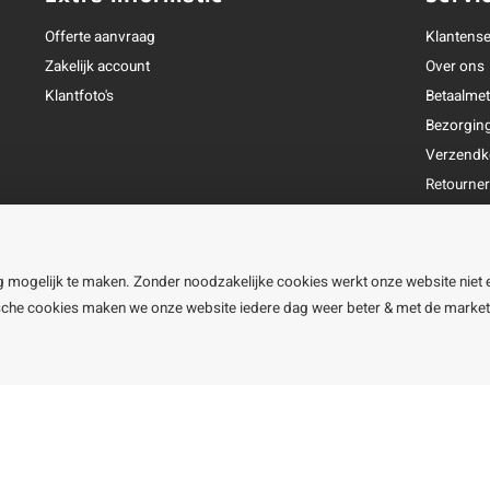
Offerte aanvraag
Klantense
Zakelijk account
Over ons
Klantfoto's
Betaalme
Bezorgin
Verzendk
Retourne
Garantie
Klachtena
Openingst
g mogelijk te maken. Zonder noodzakelijke cookies werkt onze website niet 
ische cookies maken we onze website iedere dag weer beter & met de marke
line BV