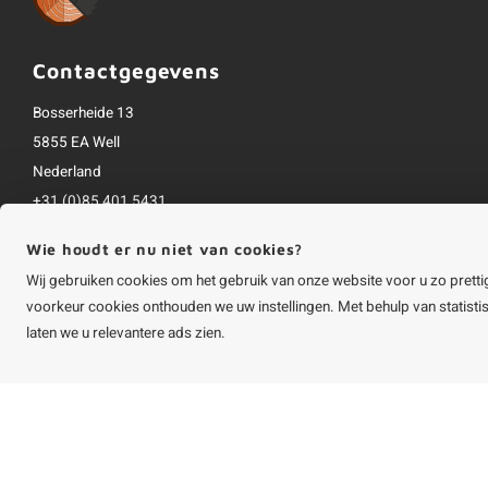
Contactgegevens
Bosserheide 13
5855 EA Well
Nederland
+31 (0)85 401 5431
info@houtvakman.be
Wie houdt er nu niet van cookies?
Alle bedragen zijn incl. btw
Wij gebruiken cookies om het gebruik van onze website voor u zo pretti
voorkeur cookies onthouden we uw instellingen. Met behulp van statist
laten we u relevantere ads zien.
©
Copyright
2026 HOUTvakman.be | HOUTvakman.be is onderdeel van
Roca On