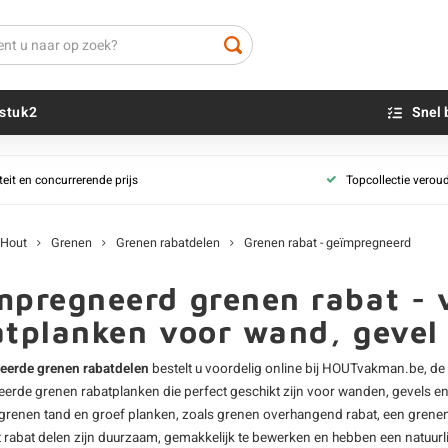
stuk2
Snel 
Grenen planken
Grenen rabatde
teit en concurrerende prijs
Topcollectie verou
eerd
Grenen plank - geïmpregneerd
Beton sokkels
Grenen rabat -
Beits
Grenen plank - thermo
Blauwsteen sokkels
Grenen rabat - 
Olie - voor buite
Hout
Grenen
Grenen rabatdelen
Grenen rabat - geïmpregneerd
Grenen plank - zwart
Grenen rabat - 
Impregneer
Grenen plank - geschaafd
Grenen rabat - 
Teer
mpregneerd grenen rabat - v
Grenen plank - fijnbezaagd
Grenen planche
Olie en lak - vo
atplanken voor wand, gevel
Grenen terrasplanken
Grenen schaald
Oxaalzuur
Alle grenenhout planken
Al ons grenenho
Houtvuller
erde grenen rabatdelen
bestelt u voordelig online bij HOUTvakman.be, de 
erde grenen rabatplanken die perfect geschikt zijn voor wanden, gevels e
palen
Grenen latten
Grenen tuinhout
 grenen tand en groef planken, zoals grenen overhangend rabat, een gren
t
rabat delen zijn duurzaam, gemakkelijk te bewerken en hebben een natuurlijk
Grenen lat - geïmpregneerd
Groen grenenho