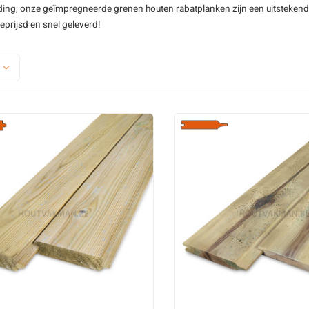
ding, onze geïmpregneerde grenen houten rabatplanken zijn een uitstekend
Grenen lat - thermo
Zwart grenenho
eprijsd en snel geleverd!
Grenen lat - geschaafd
Thermo grenen
Alle grenenhout latten