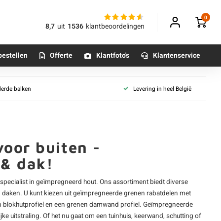
0
8,7
uit
1536
klantbeoordelingen
bestellen
Offerte
Klantfoto's
Klantenservice
len
Grenen collecties
derde balken
Levering in heel België
 geïmpregneerd
Grenen panelen (binnen)
Betonpoeren
thermo
n
Grenenhout - geïmpregneerd
Betonmortels
tand & groef
Grenen gevelbekleding
overlappend
Grenen dakbeschot
oor buiten -
tten
or binnen
 & dak!
elen
Tafelpoten - metaal
ut rabat
specialist in
geïmpregneerd hout
. Ons assortiment biedt diverse
Tafel onderstel - metaal
n daken. U kunt kiezen uit geïmpregneerde
grenen rabatdelen
met
 (kleuren)
en blokhutprofiel en een grenen damwand profiel. Geïmpregneerde
Alle poten & onderstellen
e uitstraling. Of het nu gaat om een tuinhuis, keerwand, schutting of
ut