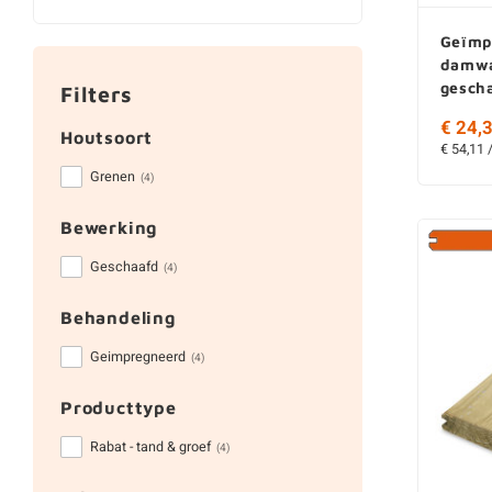
Geïmp
damwa
gesch
Filters
€ 24,3
Houtsoort
€ 54,11 
Grenen
(4)
Bewerking
Geschaafd
(4)
Behandeling
Geimpregneerd
(4)
Producttype
Rabat - tand & groef
(4)