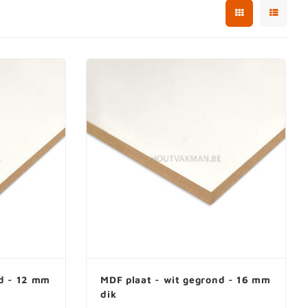
Biobased plaat
en
Vochtwerende plaat
d
Watervaste plaat
hardboard
Meubelplaat
Vezelplaten
d plaat
Volkernplaat
Dakplaat
Constructieplaat
Deurplaat
Witte platen
Zwarte platen
nd - 12 mm
MDF plaat - wit gegrond - 16 mm
dik