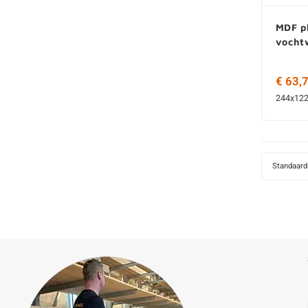
MDF pl
vocht
€ 63,
244x122
Standaard