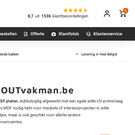
0
8,7
uit
1536
klantbeoordelingen
bestellen
Offerte
Klantfoto's
Klantenservice
HPL en gevelplaat
derde balken
Levering in heel België
aanplaat
HPL plaat
Betonpoeren
aat (vochtwerend)
n
Compactplaat
Betonmortels
plaat
Trespa plaat
laat (wit)
Rockpanel platen
 HOUTvakman.be
aat
or binnen
Multiplex gevelplaten
DF platen
, dubbelzijdig afgewerkt met een egale witte UV-primerlaag.
Al ons gevelbekleding plaat
Tafelpoten - metaal
s u MDF nodig hebt voor meubels of interieurprojecten in witte
Tafel onderstel - metaal
s, maar is ook geschikt voor allerlei andere
rechte rand
Houten plaat collecties
innenruimtes.
 T&G
Brandwerende plaat
Alle poten & onderstellen
t
Vloerplaat