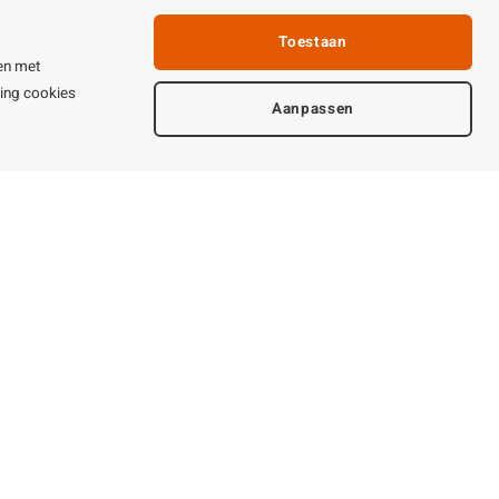
Linkpartners
Toestaan
fhandeling
en met
ijden & contact
ting cookies
Aanpassen