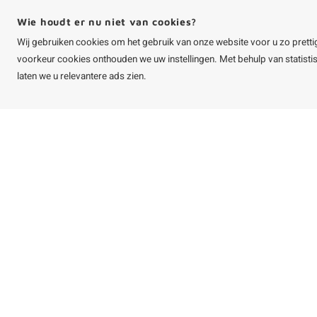
+31 (0)85 401 5431
Wie houdt er nu niet van cookies?
info@houtvakman.be
Wij gebruiken cookies om het gebruik van onze website voor u zo pretti
Alle bedragen zijn incl. btw
voorkeur cookies onthouden we uw instellingen. Met behulp van statist
laten we u relevantere ads zien.
©
Copyright
2026 HOUTvakman.be | HOUTvakman.be is onderdeel van
Roca On