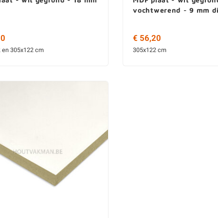
vochtwerend - 9 mm d
80
€ 56,20
 en 305x122 cm
305x122 cm