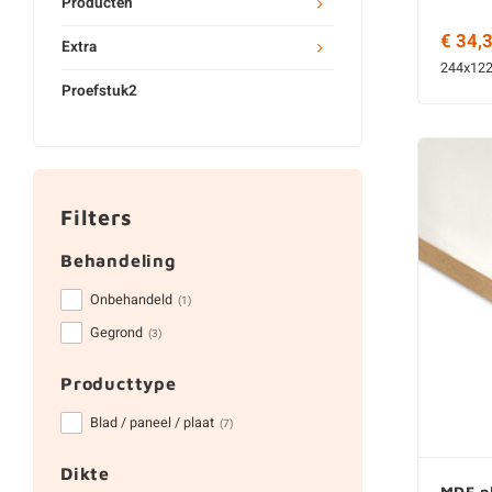
Producten
€ 34,
Extra
244x12
Proefstuk2
Filters
Behandeling
Onbehandeld
(1)
Gegrond
(3)
Producttype
Blad / paneel / plaat
(7)
Dikte
MDF p