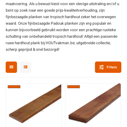
maatvoering. Als u bewust kiest voor een stevige uitstraling en/of u
enen
felpoten
V
O
A
Z
P
H
bent op zoek naar een goede prijs-kwaliteitverhouding, zijn
fijnbezaagde planken van
tropisch hardhout
zeker het overwegen
utcomposiet
H
A
V
waard. Onze fijnbezaagde Padouk planken zijn erg populair en
kunnen bijvoorbeeld gebruikt worden voor een prachtige rustieke
aatmateriaal
H
H
schutting van onbehandeld tropisch hardhout!
Altijd een passende
ruwe hardhout plank bij HOUTvakman.be; uitgebreide collectie,
scherp geprijsd & snel bezorgd!
H
Filters