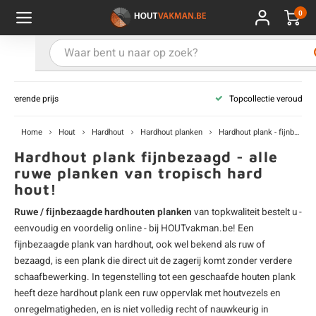
0
Hoofdmenu / Kies uw product
Hoofdmenu / Kies uw hout
Hoofdmenu / Extra
Kies uw product
Kies uw hout
Extra
Topcollectie verouderde balken
ken
uten planken
hroeven
E
D
H
T
V
G
C
M
P
B
L
R
T
P
U
B
B
B
B
T
Home
Hout
Hardhout
Hardhout planken
Hardhout plank - fijnbezaagd
uglas
uten balken & palen
vestiging
E
D
H
T
V
G
C
T
P
B
L
R
T
P
T
P
B
O
B
T
Hardhout plank fijnbezaagd - alle
ruwe planken van tropisch hard
hout!
rdhout
uten latten
kkels
E
D
H
T
V
G
C
B
P
B
L
R
T
A
G
S
I
A
Ruwe / fijnbezaagde hardhouten planken
van topkwaliteit bestelt u -
ermowood
uten rabatdelen
handeling
E
D
H
T
V
G
C
U
P
B
L
R
A
V
H
T
eenvoudig en voordelig online - bij HOUTvakman.be! Een
fijnbezaagde plank van hardhout, ook wel bekend als ruw of
coya
uten terrasplanken
ton
bezaagd, is een plank die direct uit de zagerij komt zonder verdere
E
D
H
T
V
G
M
A
B
A
R
I
T
O
schaafbewerking. In tegenstelling tot een geschaafde
houten plank
heeft deze
hardhout plank
een ruw oppervlak met houtvezels en
ren
uten panelen
lie en doeken
D
T
V
G
S
A
R
V
B
O
onregelmatigheden, en is niet volledig recht of nauwkeurig in