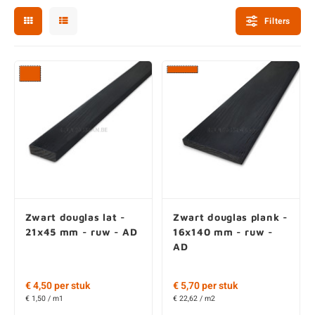
enen
felpoten
V
O
A
Z
P
H
Filters
utcomposiet
H
A
V
aatmateriaal
H
H
H
Zwart douglas lat -
Zwart douglas plank -
21x45 mm - ruw - AD
16x140 mm - ruw -
AD
€ 4,50 per stuk
€ 5,70 per stuk
€ 1,50 / m1
€ 22,62 / m2