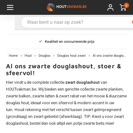
0
Hoofdmenu / Kies uw product
Hoofdmenu / Kies uw hout
Hoofdmenu / Extra
Kies uw product
Kies uw hout
Extra
Kwaliteit en concurrerende prijs
ken
uten planken
hroeven
E
D
H
T
V
G
C
M
P
B
L
R
T
P
U
B
B
B
B
T
Home
Hout
Douglas
Douglas hout zwart
Al ons zwarte douglashout
uglas
uten balken & palen
vestiging
E
D
H
T
V
G
C
T
P
B
L
R
T
P
T
P
B
O
B
T
Al ons zwarte douglashout, stoer &
sfeervol!
rdhout
uten latten
kkels
E
D
H
T
V
G
C
B
P
B
L
R
T
A
G
S
I
A
Hier vindt u de complete collectie
zwart douglashout
van
HOUTvakman.be. Wij bieden een gerichte collectie
zwarte planken
,
ermowood
uten rabatdelen
handeling
E
D
H
T
V
G
C
U
P
B
L
R
A
V
H
T
zwarte balken
,
zwarte latten
&
zwart rabat
van het mooie & duurzame
douglas hout
, ideaal voor een sfeervol & modern accent in uw
coya
uten terrasplanken
ton
tuin. Houd rekening met het verschil tussen zwart geïmpregneerd
E
D
H
T
V
G
M
A
B
A
R
I
T
O
(grondlaag) en zwart gebeitst (afwerklaag). TIP: Kiest u voor zwart
douglashout, bestel dan ook altijd een potje zwarte beits mee!
ren
uten panelen
lie en doeken
D
T
V
G
S
A
R
V
B
O