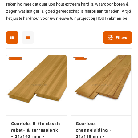
rekening mee dat guariuba hout extreem hard is, waardoor boren &
enen
felpoten
V
O
A
Z
P
H
zagen wat lastiger is, goed gereedschap is hierbij aan te raden! Altijd
het juiste hardhout voor uw nieuwe tuinproject bij HOUTvakman.be!
utcomposiet
H
A
V
Filters
aatmateriaal
H
H
H
Guariuba B-fix classic
Guariuba
rabat- & terrasplank
channelsiding -
- 21x143 mm -
21x115 mm -