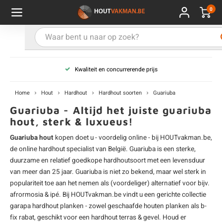
0
Hoofdmenu / Kies uw product
Hoofdmenu / Kies uw hout
Hoofdmenu / Extra
Kies uw product
Kies uw hout
Extra
Kwaliteit en concurrerende prijs
ken
uten planken
hroeven
E
D
H
T
V
G
C
M
P
B
L
R
T
P
U
B
B
B
B
T
Home
Hout
Hardhout
Hardhout soorten
Guariuba
uglas
uten balken & palen
vestiging
E
D
H
T
V
G
C
T
P
B
L
R
T
P
T
P
B
O
B
T
Guariuba - Altijd het juiste guariuba
hout, sterk & luxueus!
rdhout
uten latten
kkels
E
D
H
T
V
G
C
B
P
B
L
R
T
A
G
S
I
A
Guariuba hout
kopen doet u - voordelig online - bij HOUTvakman.be,
de online
hardhout
specialist van België. Guariuba is een sterke,
ermowood
uten rabatdelen
handeling
E
D
H
T
V
G
C
U
P
B
L
R
A
V
H
T
duurzame en relatief goedkope hardhoutsoort met een levensduur
van meer dan 25 jaar. Guariuba is niet zo bekend, maar wel sterk in
coya
uten terrasplanken
ton
populariteit toe aan het nemen als (voordeliger) alternatief voor bijv.
E
D
H
T
V
G
M
A
B
A
R
I
T
O
afrormosia
&
ipé
. Bij HOUTvakman.be vindt u een gerichte collectie
garapa
hardhout planken
- zowel geschaafde houten planken als b-
ren
uten panelen
lie en doeken
D
T
V
G
S
A
R
V
B
O
fix rabat, geschikt voor een
hardhout terras
& gevel. Houd er