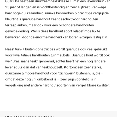
Guariuba heeft een duurzaamheidsklasse 1, met een levensduur van
25 jaar of langer, en is vochtbestendig en zeer slijtvast. Vanwege
haar hoge duurzaamheid, unieke kenmerken & prachtige vergrijsde
kleurtint is guariuba hardhout zeer geschikt voor
hardhouten
terrasplanken
, maar ook voor een bijzondere
hardhouten
gevelbekleding
. Wel is deze hardhout soort relatief moeilijk te
bewerken, door de enorme hardheid kan boren & zagen lastig zijn.
Naast tuin- / buiten-constructies wordt guariuba ook veel gebruikt
voor kwalitatieve hardhouten tuinmeubels. Guariuba hout wordt ook
wel “Braziliaans teak” genoemd, echter heeft het een nóg langere
levensduur dan dat van teakhout zelf. Kortom: een zeer sterke,
duurzame & mooie hardhout voor “zichtwerk” buitenshuis, die –
omdat deze nog vrij onbekend is – zeer prijsvoordelig is in
vergelijking met andere hardhoutsoorten van vergelijkbare kwaliteit.